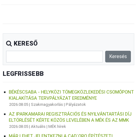
KERESŐ
LEGFRISSEBB
BÉKÉSCSABA - HELYKÖZI TÖMEGKÖZLEKEDÉSI CSOMÓPONT
KIALAKÍTÁSA TERVPÁLYÁZAT EREDMÉNYE
2026.08.05 |
Szakmagyakorlás
|
Pályázatok
AZ IPARKAMARAI REGISZTRÁCIÓS ÉS NYILVÁNTARTÁSI DÍJ
ELTÖRLÉSÉT KÉRTE KÖZÖS LEVELÉBEN A MÉK ÉS AZ MMK
2026.08.05 |
Aktuális
|
MÉK hírek
MÁR LEHET JELENTKEZNI A CAD`ORO ÉPÍTÉSZETI