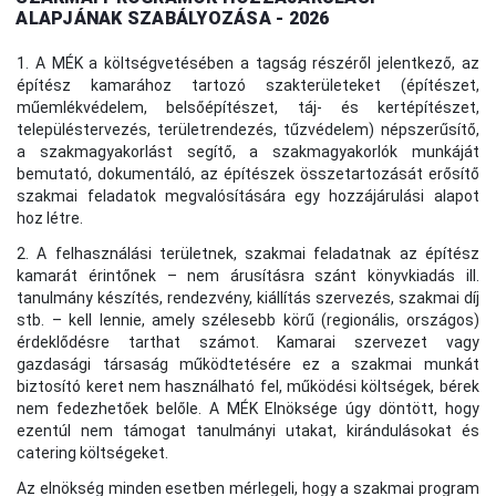
ALAPJÁNAK SZABÁLYOZÁSA - 2026
1. A MÉK a költségvetésében a tagság részéről jelentkező, az
építész kamarához tartozó szakterületeket (építészet,
műemlékvédelem, belsőépítészet, táj- és kertépítészet,
településtervezés, területrendezés, tűzvédelem) népszerűsítő,
a szakmagyakorlást segítő, a szakmagyakorlók munkáját
bemutató, dokumentáló, az építészek összetartozását erősítő
szakmai feladatok megvalósítására egy hozzájárulási alapot
hoz létre.
2. A felhasználási területnek, szakmai feladatnak az építész
kamarát érintőnek – nem árusításra szánt könyvkiadás ill.
tanulmány készítés, rendezvény, kiállítás szervezés, szakmai díj
stb. – kell lennie, amely szélesebb körű (regionális, országos)
érdeklődésre tarthat számot. Kamarai szervezet vagy
gazdasági társaság működtetésére ez a szakmai munkát
biztosító keret nem használható fel, működési költségek, bérek
nem fedezhetőek belőle. A MÉK Elnöksége úgy döntött, hogy
ezentúl nem támogat tanulmányi utakat, kirándulásokat és
catering költségeket.
Az elnökség minden esetben mérlegeli, hogy a szakmai program