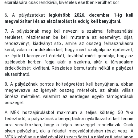
elbírálására csak rendkívüli, kivételes esetben kerülhet sor.
6. A pályázatokat
legkésőbb 2026. december 1-ig kell
megvalósítani és az elszámolást is eddig kell benyújtani.
7. A pályázónak meg kell nevezni a szakmai felhasználási
területet, részletesen be kell mutatnia az eseményt, díjat,
rendezvényt, kiadványt stb., amire az összeg felhasználásra
kerül, valamint indokolnia kell, hogy miért szolgálja az építészet,
az épített környezet érdekét, továbbá miért gondolja, hogy az
szélesebb körben fogja akár a szakma, akár a társadalom
érdeklődését kiváltani. Részletes bemutatás nélkül a pályázat
elutasítható.
8. A pályázónak pontos költségvetést kell benyújtania, abban
megnevezve az igényelt összeg mértékét, az általa vállalt
önrész mértékét, valamint az esetleges egyéb támogatások
összegét.
A MÉK hozzájárulásból maximum a teljes költség 50 %-a
fedezhető, a pályázónak a benyújtáskor nyilatkozatot kell tennie
arra vonatkozóan, hogy a teljes összeggel rendelkezik. Csak
olyan pályázhat, aki a feladat megvalósításban részt vesz. A
MÉK kizárólag a pályázóval köt szerződést a pályázati adatlapon