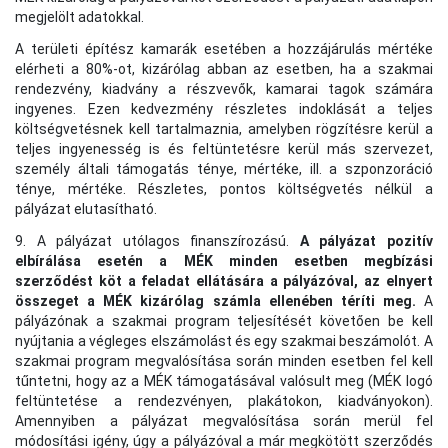
megjelölt adatokkal.
A területi építész kamarák esetében a hozzájárulás mértéke
elérheti a 80%-ot, kizárólag abban az esetben, ha a szakmai
rendezvény, kiadvány a részvevők, kamarai tagok számára
ingyenes. Ezen kedvezmény részletes indoklását a teljes
költségvetésnek kell tartalmaznia, amelyben rögzítésre kerül a
teljes ingyenesség is és feltüntetésre kerül más szervezet,
személy általi támogatás ténye, mértéke, ill. a szponzoráció
ténye, mértéke. Részletes, pontos költségvetés nélkül a
pályázat elutasítható.
9. A pályázat utólagos finanszírozású.
A pályázat pozitív
elbírálása esetén a MÉK minden esetben megbízási
szerződést köt a feladat ellátására a pályázóval, az elnyert
összeget a MÉK kizárólag számla ellenében téríti meg.
A
pályázónak a szakmai program teljesítését követően be kell
nyújtania a végleges elszámolást és egy szakmai beszámolót. A
szakmai program megvalósítása során minden esetben fel kell
tűntetni, hogy az a MÉK támogatásával valósult meg (MÉK logó
feltüntetése a rendezvényen, plakátokon, kiadványokon).
Amennyiben a pályázat megvalósítása során merül fel
módosítási igény, úgy a pályázóval a már megkötött szerződés