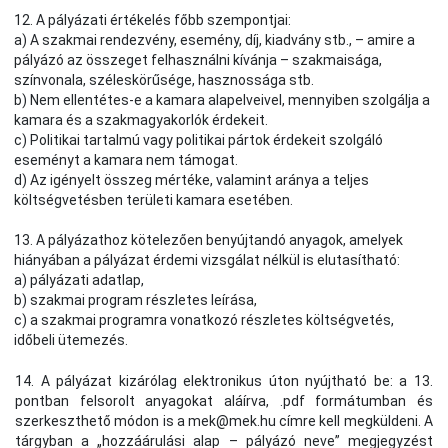
12. A pályázati értékelés főbb szempontjai:
a) A szakmai rendezvény, esemény, díj, kiadvány stb., – amire a
pályázó az összeget felhasználni kívánja – szakmaisága,
színvonala, széleskörűsége, hasznossága stb.
b) Nem ellentétes-e a kamara alapelveivel, mennyiben szolgálja a
kamara és a szakmagyakorlók érdekeit.
c) Politikai tartalmú vagy politikai pártok érdekeit szolgáló
eseményt a kamara nem támogat.
d) Az igényelt összeg mértéke, valamint aránya a teljes
költségvetésben területi kamara esetében.
13. A pályázathoz kötelezően benyújtandó anyagok, amelyek
hiányában a pályázat érdemi vizsgálat nélkül is elutasítható:
a) pályázati adatlap,
b) szakmai program részletes leírása,
c) a szakmai programra vonatkozó részletes költségvetés,
időbeli ütemezés.
14. A pályázat kizárólag elektronikus úton nyújtható be: a 13.
pontban felsorolt anyagokat aláírva, .pdf formátumban és
szerkeszthető módon is a mek@mek.hu címre kell megküldeni. A
tárgyban a „hozzáárulási alap – pályázó neve” megjegyzést