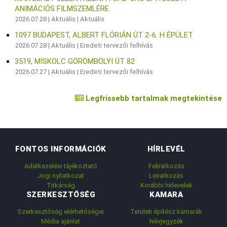
ANIMÁCIÓS FILMSZEMLÉRE
2026.07.28 |
Aktuális
|
Aktuális
1097 BUDAPEST, ALBERT FLÓRIÁN ÚT 2-6. H ÉPÜLET
2026.07.28 |
Aktuális
|
Eredeti tervezői felhívás
3519, MISKOLC GÖRÖMBÖLYI ÚT 82
2026.07.27 |
Aktuális
|
Eredeti tervezői felhívás
Legfrissebb tartalmak megtekintése
FONTOS INFORMÁCIÓK
HÍRLEVÉL
Adatkezelési tájékoztató
Feliratkozás
Jogi nyilatkozat
Leiratkozás
Titkárság
Korábbi hírlevelek
SZERKESZTŐSÉG
KAMARA
Szerkesztőség elérhetőségei
Területi építész kamarák
Média ajánlat
Névjegyzék