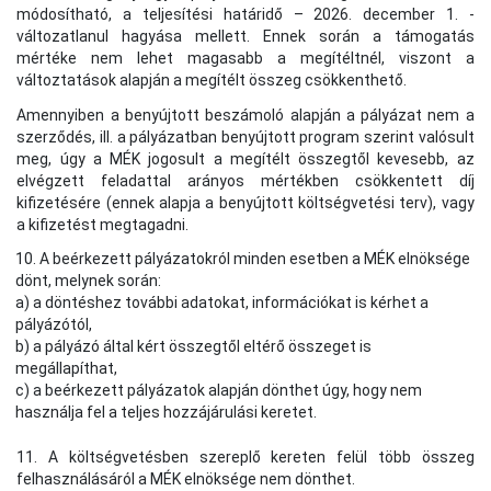
módosítható, a teljesítési határidő – 2026. december 1. -
változatlanul hagyása mellett. Ennek során a támogatás
mértéke nem lehet magasabb a megítéltnél, viszont a
változtatások alapján a megítélt összeg csökkenthető.
Amennyiben a benyújtott beszámoló alapján a pályázat nem a
szerződés, ill. a pályázatban benyújtott program szerint valósult
meg, úgy a MÉK jogosult a megítélt összegtől kevesebb, az
elvégzett feladattal arányos mértékben csökkentett díj
kifizetésére (ennek alapja a benyújtott költségvetési terv), vagy
a kifizetést megtagadni.
10. A beérkezett pályázatokról minden esetben a MÉK elnöksége
dönt, melynek során:
a) a döntéshez további adatokat, információkat is kérhet a
pályázótól,
b) a pályázó által kért összegtől eltérő összeget is
megállapíthat,
c) a beérkezett pályázatok alapján dönthet úgy, hogy nem
használja fel a teljes hozzájárulási keretet.
11. A költségvetésben szereplő kereten felül több összeg
felhasználásáról a MÉK elnöksége nem dönthet.