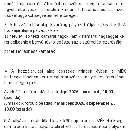
minél tágabban és átfogóbban szólítsa meg a tagságot és
figyelembe veszi a területi kamara létszámát és az azzal
összefüggő költségvetési lehetőségeit.
3. A hozzájárulási alap kizárólag pályázat útján igényelhető. A
hozzájárulásra pályázók köre:
a) területi építész kamarai tagok (aktív kamarai tagsággal kell
rendelkeznie a benyújtástól egészen az elszámolás lezárásáig),
b) területi építész kamarák.
4. A hozzájárulási alap összege minden évben a MÉK
költségvetésében kerül meghatározásra, melyet két fordulóban
lehet megpályázni:
Az első forduló beadási határideje:
2026. március 4., 10.00
(szerda)
A második forduló beadási határideje:
2026. szeptember 2.,
10.00 (szerda)
5. A pályázati határidőket követő 30 napon belül a MÉK elnöksége
dönt a beérkezett pályázatokról. Ettől eltérő időpontban pályázat