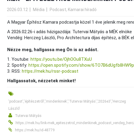
2026.03.12
Média
Podcast, Kamarai híradó
A Magyar Építész Kamara podcastja közel 1 éve jelenik meg ren
A 2026.02.26-i adás házigazdája: Tutervai Mátyás a MÉK elnöke
Vendég: Herczeg László, Pro Architectura díjas építész, a BÉK e
Nézze meg, hallgassa meg Ön is az adást.
1. Youtube:
https://youtu.be/OjhOOu8TXuU
2. Spotify:
https://open.spotify.com/show/6TO7B6dUgfb8HW9
3. RSS:
https://mek.hu/rssr-podcast
Hallgassatok, nézzetek minket!
'podcast','építészetről','mindenkinek','Tutervai Mátyás','2026e3','Herczeg
László'
Tutervai Mátyás
https://mek.hu/link-mek_epiteszetrol_mindenkinek_podcast_vendeg_her
https://mek.hu/id-48779