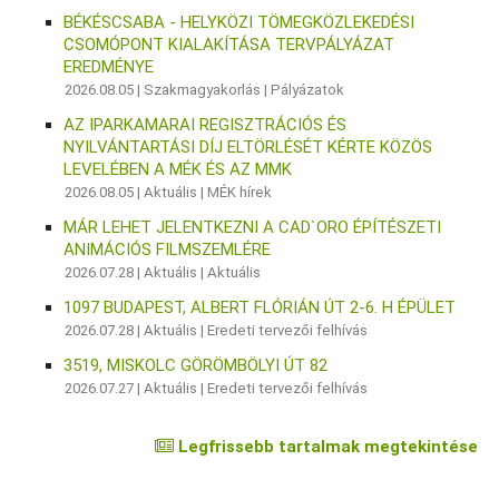
BÉKÉSCSABA - HELYKÖZI TÖMEGKÖZLEKEDÉSI
CSOMÓPONT KIALAKÍTÁSA TERVPÁLYÁZAT
EREDMÉNYE
2026.08.05 |
Szakmagyakorlás
|
Pályázatok
AZ IPARKAMARAI REGISZTRÁCIÓS ÉS
NYILVÁNTARTÁSI DÍJ ELTÖRLÉSÉT KÉRTE KÖZÖS
LEVELÉBEN A MÉK ÉS AZ MMK
2026.08.05 |
Aktuális
|
MÉK hírek
MÁR LEHET JELENTKEZNI A CAD`ORO ÉPÍTÉSZETI
ANIMÁCIÓS FILMSZEMLÉRE
2026.07.28 |
Aktuális
|
Aktuális
1097 BUDAPEST, ALBERT FLÓRIÁN ÚT 2-6. H ÉPÜLET
2026.07.28 |
Aktuális
|
Eredeti tervezői felhívás
3519, MISKOLC GÖRÖMBÖLYI ÚT 82
2026.07.27 |
Aktuális
|
Eredeti tervezői felhívás
Legfrissebb tartalmak megtekintése