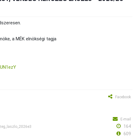
dszeresen.
lnöke, a MÉK elnökségi tagja
pUN1ezY
Facebook
E-mail
164
czeg_laszlo_2026e3
609