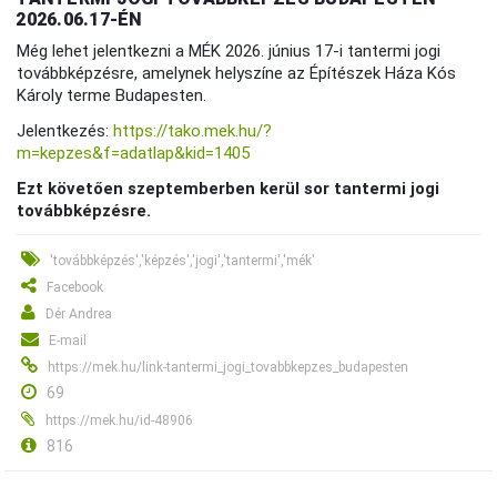
2026.06.17-ÉN
Még lehet jelentkezni a MÉK 2026. június 17-i tantermi jogi
továbbképzésre, amelynek helyszíne az Építészek Háza Kós
Károly terme Budapesten.
Jelentkezés:
https://tako.mek.hu/?
m=kepzes&f=adatlap&kid=1405
Ezt követően szeptemberben kerül sor tantermi jogi
továbbképzésre.
'továbbképzés','képzés','jogi','tantermi','mék'
Facebook
Dér Andrea
E-mail
https://mek.hu/link-tantermi_jogi_tovabbkepzes_budapesten
69
https://mek.hu/id-48906
816