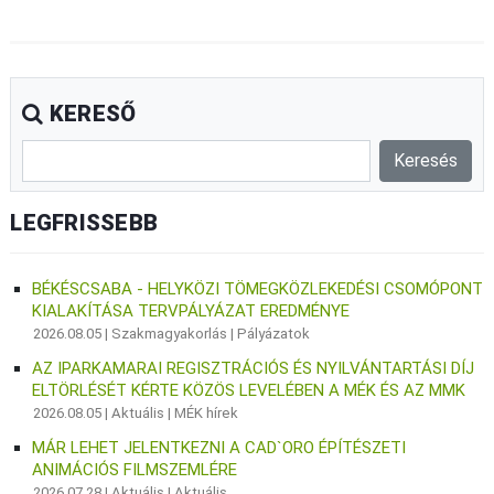
KERESŐ
LEGFRISSEBB
BÉKÉSCSABA - HELYKÖZI TÖMEGKÖZLEKEDÉSI CSOMÓPONT
KIALAKÍTÁSA TERVPÁLYÁZAT EREDMÉNYE
2026.08.05 |
Szakmagyakorlás
|
Pályázatok
AZ IPARKAMARAI REGISZTRÁCIÓS ÉS NYILVÁNTARTÁSI DÍJ
ELTÖRLÉSÉT KÉRTE KÖZÖS LEVELÉBEN A MÉK ÉS AZ MMK
2026.08.05 |
Aktuális
|
MÉK hírek
MÁR LEHET JELENTKEZNI A CAD`ORO ÉPÍTÉSZETI
ANIMÁCIÓS FILMSZEMLÉRE
2026.07.28 |
Aktuális
|
Aktuális