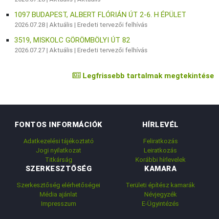
1097 BUDAPEST, ALBERT FLÓRIÁN ÚT 2-6. H ÉPÜLET
2026.07.28 |
Aktuális
|
Eredeti tervezői felhívás
3519, MISKOLC GÖRÖMBÖLYI ÚT 82
2026.07.27 |
Aktuális
|
Eredeti tervezői felhívás
Legfrissebb tartalmak megtekintése
FONTOS INFORMÁCIÓK
HÍRLEVÉL
Adatkezelési tájékoztató
Feliratkozás
Jogi nyilatkozat
Leiratkozás
Titkárság
Korábbi hírlevelek
SZERKESZTŐSÉG
KAMARA
Szerkesztőség elérhetőségei
Területi építész kamarák
Média ajánlat
Névjegyzék
Impresszum
E-Ügyintézés