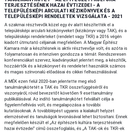
TERJESZTÉSÉNEK HAZAI ÉVTIZEDEI - A
TELEPÜLÉSKÉPI ARCULATI KÉZIKÖNYVEK ÉS A
TELEPÜLÉSKÉPI RENDELETEK VIZSGÁLATA - 2021
A szakmai résztvevők közel egy év alatt készítették el a
településképi arculati kézikönyveket (kézikönyv vagy TAK), és a
településképi rendeleteket (rendelet vagy TKR) a 2016 végén
kiadott útmutató céljainak megfelelően. A Magyar Építész
Kamara már a készítésnek is aktív résztvevője volt, és azóta is
folyamatosan és intenzíven gondozza a témát. Rendszeresen
konferenciákat szervez, kiadványokat jelentet meg, a készítők,
hozzáértők és a kézikönyvet és rendeletet használók számos
és magas színvonalú előadásai és cikkei felhasználásával.
A MÉK ezen felül 2020-ban jelentette meg első
tanulmánykötetét a TAK és TKR összefüggéséről és
viszonyáról, rövid bevezetőt követően 9 esettanulmány
publikálásával. Az indító tanulmánykötet felvállalt célja a
figyelemfelhívás volt, és megalapozása a további
kutatásoknak. A továbblépést ugyanis a kialakult helyzet
elemzésével és tanulságok levonásával lehet biztosítani. Ennek
megfelelően készült el „Az építészeti kultúra terjesztésének
hazai évtizedei” című összefoglalás, és „A TAK-ok és TKR-ek