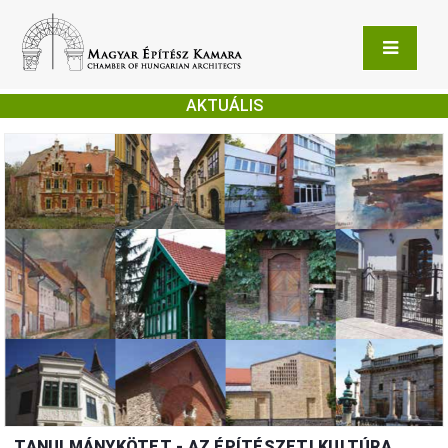
AKTUÁLIS
TANULMÁNYKÖTET - AZ ÉPÍTÉSZETI KULTÚRA