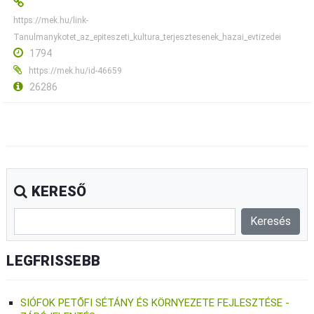
https://mek.hu/link-
Tanulmanykotet_az_epiteszeti_kultura_terjesztesenek_hazai_evtizedei
1794
https://mek.hu/id-46659
26286
KERESŐ
LEGFRISSEBB
SIÓFOK PETŐFI SÉTÁNY ÉS KÖRNYEZETE FEJLESZTÉSE -