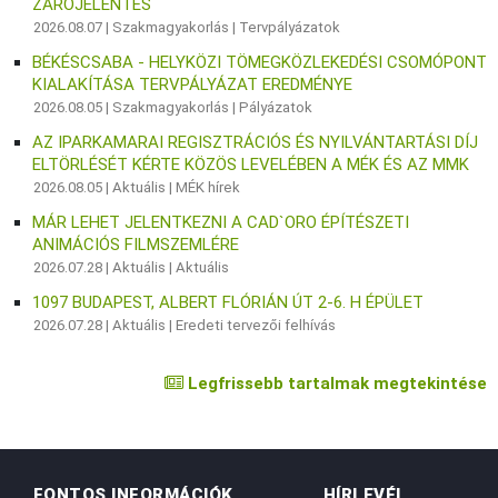
ZÁRÓJELENTÉS
2026.08.07 |
Szakmagyakorlás
|
Tervpályázatok
BÉKÉSCSABA - HELYKÖZI TÖMEGKÖZLEKEDÉSI CSOMÓPONT
KIALAKÍTÁSA TERVPÁLYÁZAT EREDMÉNYE
2026.08.05 |
Szakmagyakorlás
|
Pályázatok
AZ IPARKAMARAI REGISZTRÁCIÓS ÉS NYILVÁNTARTÁSI DÍJ
ELTÖRLÉSÉT KÉRTE KÖZÖS LEVELÉBEN A MÉK ÉS AZ MMK
2026.08.05 |
Aktuális
|
MÉK hírek
MÁR LEHET JELENTKEZNI A CAD`ORO ÉPÍTÉSZETI
ANIMÁCIÓS FILMSZEMLÉRE
2026.07.28 |
Aktuális
|
Aktuális
1097 BUDAPEST, ALBERT FLÓRIÁN ÚT 2-6. H ÉPÜLET
2026.07.28 |
Aktuális
|
Eredeti tervezői felhívás
Legfrissebb tartalmak megtekintése
FONTOS INFORMÁCIÓK
HÍRLEVÉL