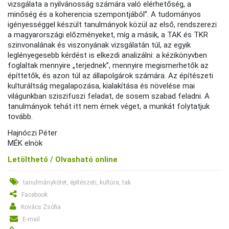
vizsgálata a nyilvánosság számára való elérhetőség, a
minőség és a koherencia szempontjából”. A tudományos
igényességgel készült tanulmányok közül az első, rendszerezi
a magyarországi előzményeket, míg a másik, a TAK és TKR
szinvonalának és viszonyának vizsgálatán túl, az egyik
leglényegesebb kérdést is elkezdi analizálni: a kézikönyvben
foglaltak mennyire „terjednek”, mennyire megismerhetők az
építtetők, és azon túl az állapolgárok számára. Az építészeti
kulturáltság megalapozása, kialakítása és növelése mai
világunkban sziszifuszi feladat, de sosem szabad feladni. A
tanulmányok tehát itt nem érnek véget, a munkát folytatjuk
tovább.
Hajnóczi Péter
MÉK elnök
Letölthető /
Olvasható online
tanulmánykötet, építészeti, kultúra, tak
Facebook
Kovács Zsófia
E-mail