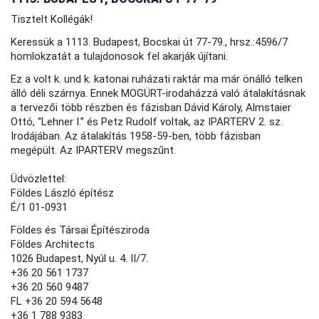
Tisztelt Kollégák!
Keressük a 1113. Budapest, Bocskai út 77-79., hrsz.:4596/7
homlokzatát a tulajdonosok fel akarják újítani.
Ez a volt k. und k. katonai ruházati raktár ma már önálló telken
álló déli szárnya. Ennek MOGÜRT-irodaházzá való átalakításnak
a tervezői több részben és fázisban Dávid Károly, Almstaier
Ottó, “Lehner I.” és Petz Rudolf voltak, az IPARTERV 2. sz.
Irodájában. Az átalakítás 1958-59-ben, több fázisban
megépült. Az IPARTERV megszűnt.
Üdvözlettel:
Földes László építész
É/1 01-0931
Földes és Társai Építésziroda
Földes Architects
1026 Budapest, Nyúl u. 4. II/7.
+36 20 561 1737
+36 20 560 9487
FL +36 20 594 5648
+36 1 788 9383