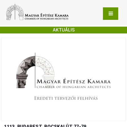
AKTUÁLIS
1113. BUDAPEST, BOCSKAI ÚT 77-79