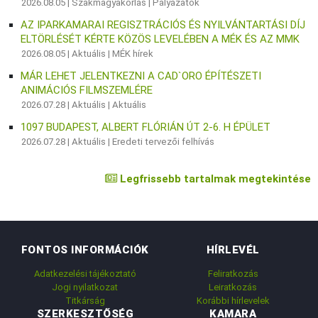
2026.08.05 |
Szakmagyakorlás
|
Pályázatok
AZ IPARKAMARAI REGISZTRÁCIÓS ÉS NYILVÁNTARTÁSI DÍJ
ELTÖRLÉSÉT KÉRTE KÖZÖS LEVELÉBEN A MÉK ÉS AZ MMK
2026.08.05 |
Aktuális
|
MÉK hírek
MÁR LEHET JELENTKEZNI A CAD`ORO ÉPÍTÉSZETI
ANIMÁCIÓS FILMSZEMLÉRE
2026.07.28 |
Aktuális
|
Aktuális
1097 BUDAPEST, ALBERT FLÓRIÁN ÚT 2-6. H ÉPÜLET
2026.07.28 |
Aktuális
|
Eredeti tervezői felhívás
Legfrissebb tartalmak megtekintése
FONTOS INFORMÁCIÓK
HÍRLEVÉL
Adatkezelési tájékoztató
Feliratkozás
Jogi nyilatkozat
Leiratkozás
Titkárság
Korábbi hírlevelek
SZERKESZTŐSÉG
KAMARA