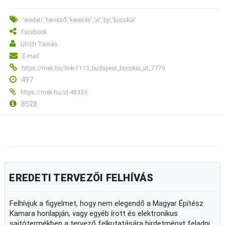
'eredeti','tervező','keresés','xi','bp','bocskai'
Facebook
Ulrich Tamás
E-mail
https://mek.hu/link-1113_budapest_bocskai_ut_7779
497
https://mek.hu/id-48333
8528
EREDETI TERVEZŐI FELHÍVÁS
Felhívjuk a figyelmet, hogy nem elegendő a Magyar Építész
Kamara honlapján, vagy egyéb írott és elektronikus
sajtótermékben a tervező felkutatására hirdetményt feladni,