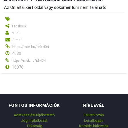
Az Ön által kért oldal vagy dokumentum nem található.
Facebook
MÉK
E-mail
https://mek.hu/link-404
4630
https://mek.hu/id-404
16076
FONTOS INFORMÁCIÓK
HÍRLEVÉL
Adatkezelési tájékoztató
Feliratkozás
Jogi nyilatkozat
Leiratkozás
Titkárság
Korábbi hírlevelek