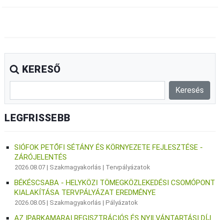
KERESŐ
LEGFRISSEBB
SIÓFOK PETŐFI SÉTÁNY ÉS KÖRNYEZETE FEJLESZTÉSE -
ZÁRÓJELENTÉS
2026.08.07 |
Szakmagyakorlás
|
Tervpályázatok
BÉKÉSCSABA - HELYKÖZI TÖMEGKÖZLEKEDÉSI CSOMÓPONT
KIALAKÍTÁSA TERVPÁLYÁZAT EREDMÉNYE
2026.08.05 |
Szakmagyakorlás
|
Pályázatok
AZ IPARKAMARAI REGISZTRÁCIÓS ÉS NYILVÁNTARTÁSI DÍJ