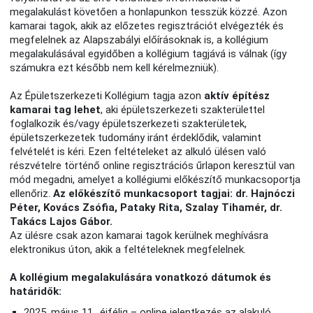
megalakulást követően a honlapunkon tesszük közzé. Azon
kamarai tagok, akik az előzetes regisztrációt elvégezték és
megfelelnek az Alapszabályi előírásoknak is, a kollégium
megalakulásával egyidőben a kollégium tagjává is válnak (így
számukra ezt később nem kell kérelmezniük).
Az Épületszerkezeti Kollégium tagja azon
aktív építész
kamarai tag lehet
, aki épületszerkezeti szakterülettel
foglalkozik és/vagy épületszerkezeti szakterületek,
épületszerkezetek tudomány iránt érdeklődik, valamint
felvételét is kéri. Ezen feltételeket az alkuló ülésen való
részvételre történő online regisztrációs űrlapon keresztül van
mód megadni, amelyet a kollégiumi előkészítő munkacsoportja
ellenőriz.
Az előkészítő munkacsoport tagjai: dr. Hajnóczi
Péter, Kovács Zsófia, Pataky Rita, Szalay Tihamér, dr.
Takács Lajos Gábor.
Az ülésre csak azon kamarai tagok kerülnek meghívásra
elektronikus úton, akik a feltételeknek megfelelnek.
A kollégium megalakulására vonatkozó dátumok és
határidők:
2025. május 11., éjfélig – online jelentkezés az alakuló