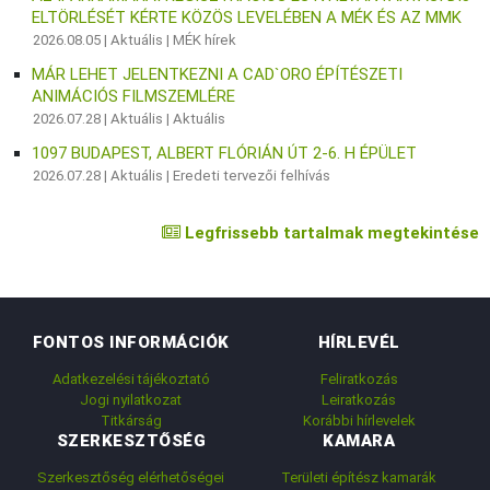
ELTÖRLÉSÉT KÉRTE KÖZÖS LEVELÉBEN A MÉK ÉS AZ MMK
2026.08.05 |
Aktuális
|
MÉK hírek
MÁR LEHET JELENTKEZNI A CAD`ORO ÉPÍTÉSZETI
ANIMÁCIÓS FILMSZEMLÉRE
2026.07.28 |
Aktuális
|
Aktuális
1097 BUDAPEST, ALBERT FLÓRIÁN ÚT 2-6. H ÉPÜLET
2026.07.28 |
Aktuális
|
Eredeti tervezői felhívás
Legfrissebb tartalmak megtekintése
FONTOS INFORMÁCIÓK
HÍRLEVÉL
Adatkezelési tájékoztató
Feliratkozás
Jogi nyilatkozat
Leiratkozás
Titkárság
Korábbi hírlevelek
SZERKESZTŐSÉG
KAMARA
Szerkesztőség elérhetőségei
Területi építész kamarák