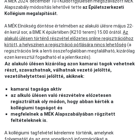
A MÉK 2024. december 10-i Küldöttgyűlésén megszavazott MÉK
Alapszabály módosítás lehetővé tette
az Épületszerkezeti
Kollégium megalapítását.
A MÉK Elnökség döntése értelmében az alakuló ülésre május 22-
én kerül sor, a BME K épületében (K210 terem) 15.00 órától.
Az
alakuló ülésen történő részvétel előzetes online regisztrációhoz
kötött, a helyszínen a regisztráció pótlására nincs lehetőség
(a
regisztrációs link a lenti összefoglalóban megtalálható, kizárólag
ezen keresztül fogadható el a jelentkezés).
Az alakuló ülésen kizárólag azon kamarai tagok vehetnek
részt, szavazhatnak, válhatnak vezető jelöltté,
vezetőhelytettesi jelöltté, akiknek:
kamarai tagsága aktív
az alkuló ülésen való részvételre előzetesen
regisztráltak oly módon, hogy abban kérték a
kollégiumi tagságot és
megfelelnek a MÉK Alapszabályában rögzített
feltételeknek is.
A kollégiumi tagfelvétel kérelemre történik, amelynek
folyamatát és az erre vonatkozó információkat a