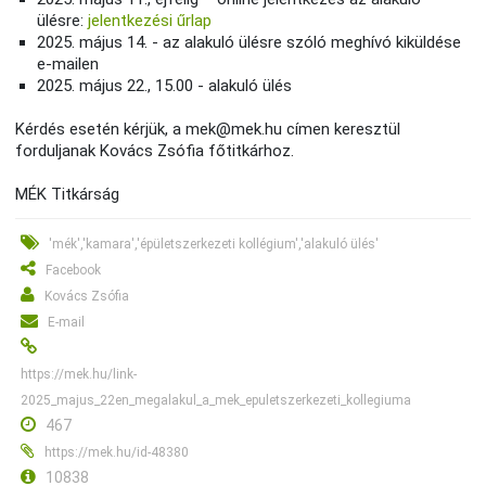
ülésre:
jelentkezési űrlap
2025. május 14. - az alakuló ülésre szóló meghívó kiküldése
e-mailen
2025. május 22., 15.00 - alakuló ülés
Kérdés esetén kérjük, a mek@mek.hu címen keresztül
forduljanak Kovács Zsófia főtitkárhoz.
MÉK Titkárság
'mék','kamara','épületszerkezeti kollégium','alakuló ülés'
Facebook
Kovács Zsófia
E-mail
https://mek.hu/link-
2025_majus_22en_megalakul_a_mek_epuletszerkezeti_kollegiuma
467
https://mek.hu/id-48380
10838