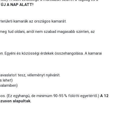
 ÚJ A NAP ALATT!
a területi kamarák az országos kamarát.
 meg tud oldani, arról nem szabad magasabb szinten, az
en. Egyéni és közösségi érdekek összehangolása. A kamarai
avaslatot tesz, véleményt nyilvánít.
s lehet)
 valamiben)
s. (Ez egyhangú, de minimum 90-95 % fölötti egyetértő.)
A 12
nzuson alapultak.