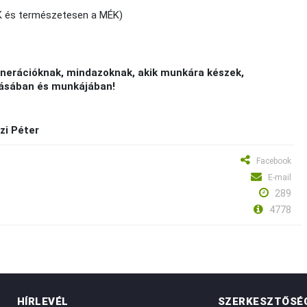
K és természetesen a MÉK)
enerációknak, mindazoknak, akik munkára készek,
tásában és munkájában!
zi Péter
Facebook
E-mail
289
4778
HÍRLEVÉL
SZERKESZTŐSÉ