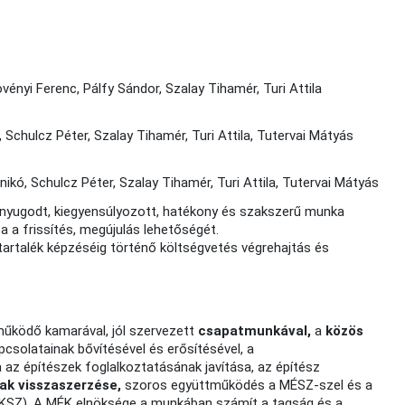
ényi Ferenc, Pálfy Sándor, Szalay Tihamér, Turi Attila
 Schulcz Péter, Szalay Tihamér, Turi Attila, Tutervai Mátyás
kó, Schulcz Péter, Szalay Tihamér, Turi Attila, Tutervai Mátyás
 nyugodt, kiegyensúlyozott, hatékony és szakszerű munka
 a frissítés, megújulás lehetőségét.
 tartalék képzéséig történő költségvetés végrehajtás és
 működő kamarával, jól szervezett
csapatmunkával,
a
közös
csolatainak bővítésével és erősítésével, a
ja az építészek foglalkoztatásának javítása, az építész
nak visszaszerzése,
szoros együttműködés a MÉSZ-szel és a
KSZ). A MÉK elnöksége a munkában számít a tagság és a