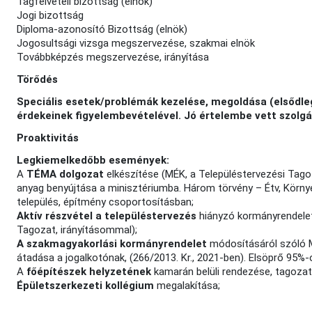
Tagfelvételi bizottság (elnök)
Jogi bizottság
Diploma-azonosító Bizottság (elnök)
Jogosultsági vizsga megszervezése, szakmai elnök
Továbbképzés megszervezése, irányítása
Törődés
Speciális esetek/problémák kezelése, megoldása (elsődle
érdekeinek figyelembevételével. Jó értelembe vett szolgál
Proaktivitás
Legkiemelkedőbb események:
A
TÉMA dolgozat
elkészítése (MÉK, a Településtervezési Tag
anyag benyújtása a minisztériumba. Három törvény – Étv, Környe
település, építmény csoportosításban;
Aktív részvétel a településtervezés
hiányzó kormányrendele
Tagozat, irányításommal);
A szakmagyakorlási kormányrendelet
módosításáról szóló 
átadása a jogalkotónak, (266/2013. Kr., 2021-ben). Elsöprő 95%-
A
főépítészek helyzetének
kamarán belüli rendezése, tagozat
Épületszerkezeti kollégium
megalakítása;