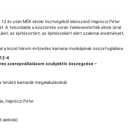
a 12 év után MÉK elnöki tisztségéből leköszönő Hajnóczi Péter
. A felszólalók a köszöntés során felelevenítették elnök úrral
t, az építészetért, az építészekért elért szakmai eredményét,
ttal a közel három évtizedes kamarai munkájának összefoglalása.
12-4
yes szerepvállalásom szubjektív összegzése −
a területi kamarák megalakulásánál.
ás, Hajnóczi Péter
 alelnök)