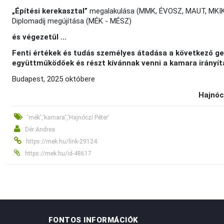
„Építési kerekasztal”
megalakulása (MMK, ÉVOSZ, MAUT, MKI
Diplomadíj megújítása (MÉK - MÉSZ)
és végezetül …
Fenti értékek és tudás személyes átadása a következő g
együttműködőek és részt kívánnak venni a kamara irányí
Budapest, 2025 októbere
Hajnóc
'mék','kamara','Hajnóczi Péter'
Dér Andrea
https://mek.hu/link-29124
https://mek.hu/id-48617
FONTOS INFORMÁCIÓK