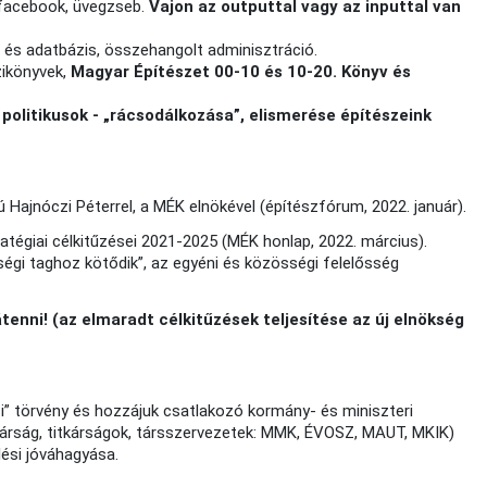
, facebook, üvegzseb.
Vajon az outputtal vagy az inputtal van
 és adatbázis, összehangolt adminisztráció.
zikönyvek,
Magyar Építészet 00-10 és 10-20. Könyv és
politikusok - „rácsodálkozása”, elismerése építészeink
jú Hajnóczi Péterrel, a MÉK elnökével (építészfórum, 2022. január).
tégiai célkitűzései 2021-2025 (MÉK honlap, 2022. március).
égi taghoz kötődik”, az egyéni és közösségi felelősség
enni! (az elmaradt célkitűzések teljesítése az új elnökség
si” törvény és hozzájuk csatlakozó kormány- és miniszteri
titkárság, titkárságok, társszervezetek: MMK, ÉVOSZ, MAUT, MKIK)
ési jóváhagyása.