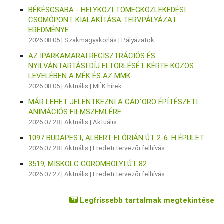
BÉKÉSCSABA - HELYKÖZI TÖMEGKÖZLEKEDÉSI
CSOMÓPONT KIALAKÍTÁSA TERVPÁLYÁZAT
EREDMÉNYE
2026.08.05 |
Szakmagyakorlás
|
Pályázatok
AZ IPARKAMARAI REGISZTRÁCIÓS ÉS
NYILVÁNTARTÁSI DÍJ ELTÖRLÉSÉT KÉRTE KÖZÖS
LEVELÉBEN A MÉK ÉS AZ MMK
2026.08.05 |
Aktuális
|
MÉK hírek
MÁR LEHET JELENTKEZNI A CAD`ORO ÉPÍTÉSZETI
ANIMÁCIÓS FILMSZEMLÉRE
2026.07.28 |
Aktuális
|
Aktuális
1097 BUDAPEST, ALBERT FLÓRIÁN ÚT 2-6. H ÉPÜLET
2026.07.28 |
Aktuális
|
Eredeti tervezői felhívás
3519, MISKOLC GÖRÖMBÖLYI ÚT 82
2026.07.27 |
Aktuális
|
Eredeti tervezői felhívás
Legfrissebb tartalmak megtekintése