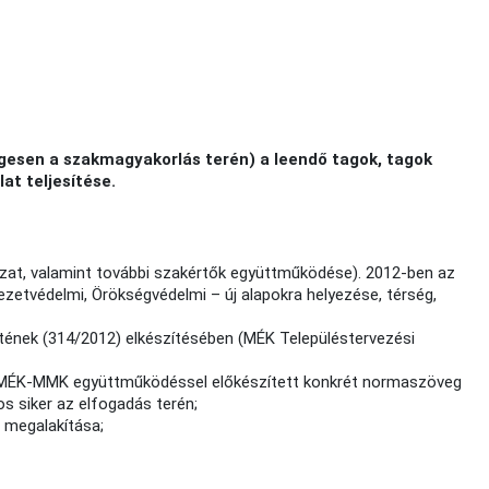
gesen a szakmagyakorlás terén) a leendő tagok, tagok
at teljesítése.
ozat, valamint további szakértők együttműködése). 2012-ben az
zetvédelmi, Örökségvédelmi – új alapokra helyezése, térség,
tének (314/2012) elkészítésében (MÉK Településtervezési
MÉK-MMK együttműködéssel előkészített konkrét normaszöveg
os siker az elfogadás terén;
 megalakítása;