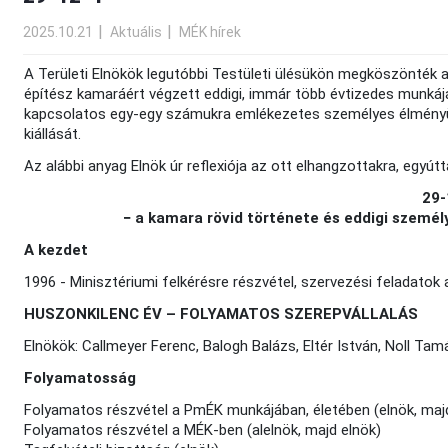
2025.10.21
Aktuális
MÉK hírek
A Területi Elnökök legutóbbi Testületi ülésükön megköszönték 
építész kamaráért végzett eddigi, immár több évtizedes munkáját
kapcsolatos egy-egy számukra emlékezetes személyes élményüke
kiállását.
Az alábbi anyag Elnök úr reflexiója az ott elhangzottakra, egyú
29-
− a kamara rövid története és eddigi személ
A kezdet
1996 - Minisztériumi felkérésre részvétel, szervezési feladatok 
HUSZONKILENC ÉV – FOLYAMATOS SZEREPVÁLLALÁS
Elnökök: Callmeyer Ferenc, Balogh Balázs, Eltér István, Noll Tam
Folyamatosság
Folyamatos részvétel a PmÉK munkájában, életében (elnök, majd
Folyamatos részvétel a MÉK-ben (alelnök, majd elnök)