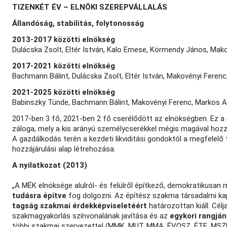
TIZENKÉT ÉV – ELNÖKI SZEREPVÁLLALÁS
Állandóság, stabilitás, folytonosság
2013-2017 közötti elnökség
Dulácska Zsolt, Eltér István, Kalo Emese, Körmendy János, Makov
2017-2021 közötti elnökség
Bachmann Bálint, Dulácska Zsolt, Eltér István, Makovényi Ferenc,
2021-2025 közötti elnökség
Babinszky Tünde, Bachmann Bálint, Makovényi Ferenc, Markos Ani
2017-ben 3 fő, 2021-ben 2 fő cserélődött az elnökségben. Ez a
záloga, mely a kis arányú személycserékkel mégis magával hozza
A gazdálkodás terén a kezdeti likviditási gondoktól a megfelelő
hozzájárulási alap létrehozása.
A nyilatkozat (2013)
„A MÉK elnöksége alulról- és felülről építkező, demokratikusan
tudásra építve
fog dolgozni. Az építész szakma társadalmi kap
tagság szakmai érdekképviseletéért
határozottan kiáll. Cél
szakmagyakorlás színvonalának javítása és az
egykori rangjá
többi szakmai szervezettel (MMK, MUT, MMA, ÉVOSZ, ÉTE, MSZ