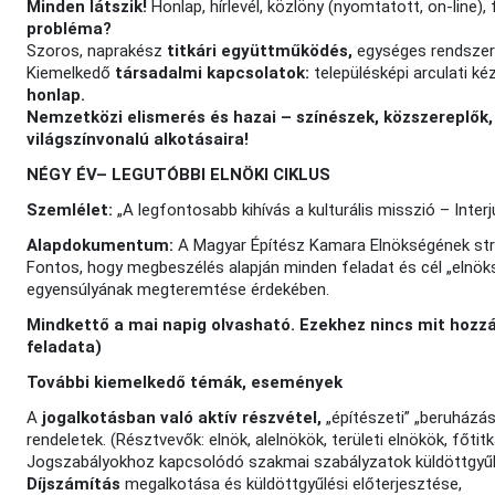
Minden látszik!
Honlap, hírlevél, közlöny (nyomtatott, on-line)
probléma?
Szoros, naprakész
titkári együttműködés,
egységes rendszer
Kiemelkedő
társadalmi kapcsolatok:
településképi arculati ké
honlap.
Nemzetközi elismerés és hazai – színészek, közszereplők, 
világszínvonalú alkotásaira!
NÉGY ÉV– LEGUTÓBBI ELNÖKI CIKLUS
Szemlélet:
„A legfontosabb kihívás a kulturális misszió – Inter
Alapdokumentum:
A Magyar Építész Kamara Elnökségének stra
Fontos, hogy megbeszélés alapján minden feladat és cél „elnöks
egyensúlyának megteremtése érdekében.
Mindkettő a mai napig olvasható. Ezekhez nincs mit hozzát
feladata)
További kiemelkedő témák, események
A
jogalkotásban való aktív részvétel,
„építészeti” „beruházá
rendeletek. (Résztvevők: elnök, alelnökök, területi elnökök, fő
Jogszabályokhoz kapcsolódó szakmai szabályzatok küldöttgyűl
Díjszámítás
megalkotása és küldöttgyűlési előterjesztése,