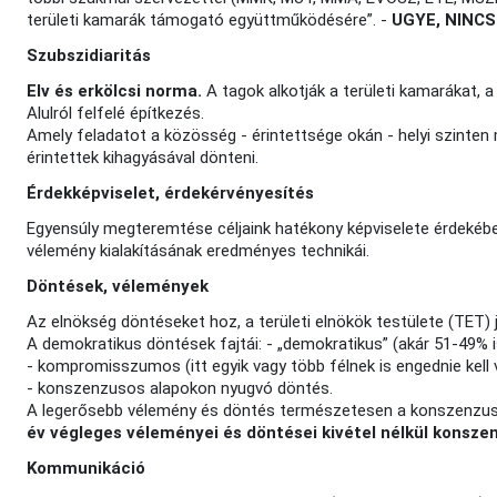
területi kamarák támogató együttműködésére”. -
UGYE, NINCS
Szubszidiaritás
Elv és erkölcsi norma.
A tagok alkotják a területi kamarákat, 
Alulról felfelé építkezés.
Amely feladatot a közösség - érintettsége okán - helyi szinten
érintettek kihagyásával dönteni.
Érdekképviselet, érdekérvényesítés
Egyensúly megteremtése céljaink hatékony képviselete érdekéb
vélemény kialakításának eredményes technikái.
Döntések, vélemények
Az elnökség döntéseket hoz, a területi elnökök testülete (TET) j
A demokratikus döntések fajtái: - „demokratikus” (akár 51-49% i
- kompromisszumos (itt egyik vagy több félnek is engednie kell
- konszenzusos alapokon nyugvó döntés.
A legerősebb vélemény és döntés természetesen a konszenzuso
év végleges véleményei és döntései kivétel nélkül konsze
Kommunikáció