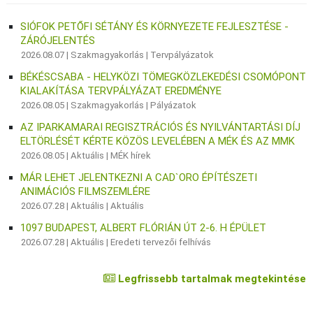
SIÓFOK PETŐFI SÉTÁNY ÉS KÖRNYEZETE FEJLESZTÉSE -
ZÁRÓJELENTÉS
2026.08.07 |
Szakmagyakorlás
|
Tervpályázatok
BÉKÉSCSABA - HELYKÖZI TÖMEGKÖZLEKEDÉSI CSOMÓPONT
KIALAKÍTÁSA TERVPÁLYÁZAT EREDMÉNYE
2026.08.05 |
Szakmagyakorlás
|
Pályázatok
AZ IPARKAMARAI REGISZTRÁCIÓS ÉS NYILVÁNTARTÁSI DÍJ
ELTÖRLÉSÉT KÉRTE KÖZÖS LEVELÉBEN A MÉK ÉS AZ MMK
2026.08.05 |
Aktuális
|
MÉK hírek
MÁR LEHET JELENTKEZNI A CAD`ORO ÉPÍTÉSZETI
ANIMÁCIÓS FILMSZEMLÉRE
2026.07.28 |
Aktuális
|
Aktuális
1097 BUDAPEST, ALBERT FLÓRIÁN ÚT 2-6. H ÉPÜLET
2026.07.28 |
Aktuális
|
Eredeti tervezői felhívás
Legfrissebb tartalmak megtekintése