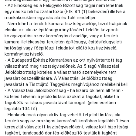
- Az Elnökség és a Felügyelő Bizottság tagjai nem lehetnek
egymás közeli hozzátartozói (Ptk. 8:1 (1) bekezdés) illetve a
munkakörükben egymás alá és fölé rendeltjei.
- Nem lehet a területi kamara tisztségviselője, bizottságának
elnöke az, aki az építésügy irányításáért felelős központi
közigazgatási szerv kormánytisztviselője, vagy a területi
kamara illetékességi területén építésügyi, építésfelügyeleti
hatósági vagy főépítészi feladatot ellátó köztisztviselő,
kormánytisztviselő.
- A Budapesti Építész Kamarában az ott nyilvántartott tag
választható meg tisztségviselőnek. Az 5 tagú Választási
Jelölőbizottság köteles a választható személyekre tett
javaslat összeállítására. A Választási Jelölőbizottság
javaslatát a Tisztújító Taggyűlés meghívójához mellékelni kell.
- A Választási Jelölőbizottság - ha kizáró ok nem áll fenn -
köteles felvenni a jelölő listára azokat a tagokat, akiket a
tagok 3% -a írásos javaslatával támogat. (jelen esetben
legalább 104 fő).
- Elnöknek csak olyan aktív tag vehető fel jelölt listára, aki
területi vagy az országos kamaránál korábban legalább 1 éven
keresztül választott tisztségviselőként, választott bizottsági
tagként, tanácsadó döntés-előkészítő testületi tagként