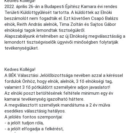
Kedves Kolléga!
2022. április 26-án a Budapesti Építész Kamara évi rendes
Területi Küldöttgyűlését tartotta. A küldöttek az Elnöki
beszámolót nem fogadták el. Ezt követően Csapó Balázs
elnök, Reith András alelnök, Tima Zoltán és Sajtos Gábor
elnökségi tagok lemondtak tisztségükről.
Alapszabályunk értelmében az új Elnökség megválasztásáig a
lemondott tisztségviselők ügyvivői minőségben folytatják
tevékenységüket.
Kedves Kolléga!
A BÉK Választási Jelölőbizottsága nevében azzal a kéréssel
fordulok Önhöz, hogy elnök, alelnök, 3 fő elnökségi tag,
valamint 3 fő pótküldött személyére adjon javaslatot!
Az elnöki poszt betöltésének feltétele minimum egy év
kamarai tevékenység igazolható háttere.
A megválasztott személyek mandátuma a 2 év múlva
esedékes választásig hatályos.
A jelölés fontos szempontjai:
- a jelölt tudjon róla,
- a jelölt elfogadja a felkérést,