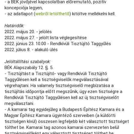
- a BÉK jövőjével kapcsolatban előremutató, pozitív
koncepciója legyen,
- az adatlapot (
webről letölthető
) kitöltve mellékelni kell.
Határidők:
2022. május 20. - jelölés
2022. május 27. - jelölt lista véglegesítése
2022. június 23. 10.00 - Rendkívüli Tisztújító Taggyűlés
2022. július 8. - alakuló ülés
Jelöltállítási szabályok:
BÉK Alapszabály 12. §. 5.
- Tisztújítást a Tisztújító- vagy Rendkívüli Tisztújító
Taggyűlésen kell a tisztségviselők megválasztásával
végrehajtani. Ha valamely tisztségviselő megbízatása a
tisztújítás időpontja előtt megszűnik, úgy ezen tisztségre a
Rendkívüli Tisztújító Taggyűlésen kell az új tisztségviselőt
megválasztani.
- A kamarai tag egyidejűleg a Budapesti Építész Kamara és a
Magyar Építész Kamara ügyintéző szerveiben (a küldötti
tisztségen kívül) összesen legfeljebb két választott tisztséget
tölthet be. Kamarai tag azonos kamarai szervezeten belül
tisztségviselőként egy választott tisztséget tölthet be.