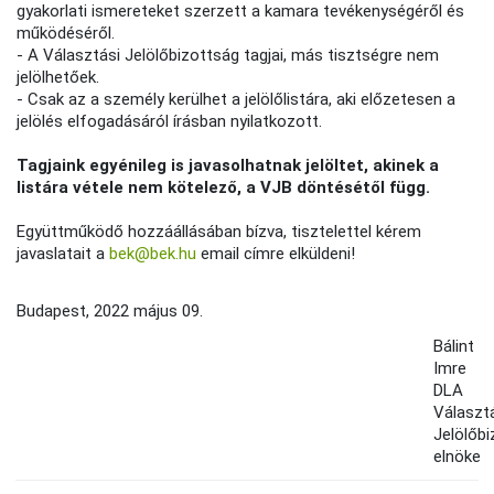
gyakorlati ismereteket szerzett a kamara tevékenységéről és
működéséről.
- A Választási Jelölőbizottság tagjai, más tisztségre nem
jelölhetőek.
- Csak az a személy kerülhet a jelölőlistára, aki előzetesen a
jelölés elfogadásáról írásban nyilatkozott.
Tagjaink egyénileg is javasolhatnak jelöltet, akinek a
listára vétele nem kötelező, a VJB döntésétől függ.
Együttműködő hozzáállásában bízva, tisztelettel kérem
javaslatait a
bek@bek.hu
email címre elküldeni!
Budapest, 2022 május 09.
Bálint
Imre
DLA
Választ
Jelölőb
elnöke