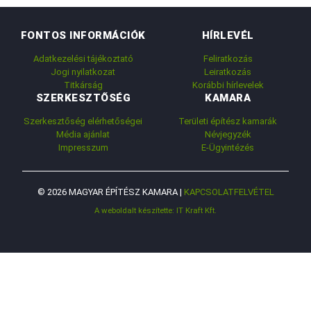
FONTOS INFORMÁCIÓK
HÍRLEVÉL
Adatkezelési tájékoztató
Feliratkozás
Jogi nyilatkozat
Leiratkozás
Titkárság
Korábbi hírlevelek
SZERKESZTŐSÉG
KAMARA
Szerkesztőség elérhetőségei
Területi építész kamarák
Média ajánlat
Névjegyzék
Impresszum
E-Ügyintézés
© 2026 MAGYAR ÉPÍTÉSZ KAMARA |
KAPCSOLATFELVÉTEL
A weboldalt készítette: IT Kraft Kft.