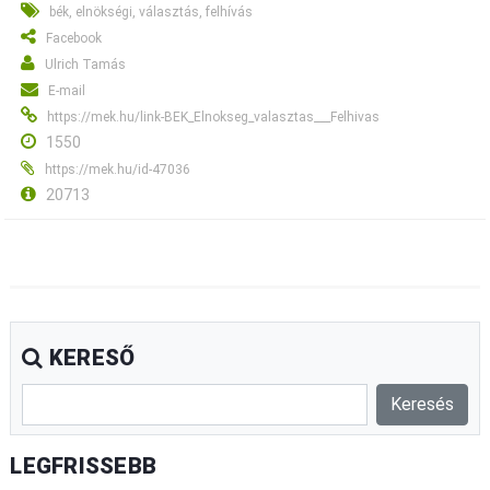
bék, elnökségi, választás, felhívás
Facebook
Ulrich Tamás
E-mail
https://mek.hu/link-BEK_Elnokseg_valasztas___Felhivas
1550
https://mek.hu/id-47036
20713
KERESŐ
LEGFRISSEBB