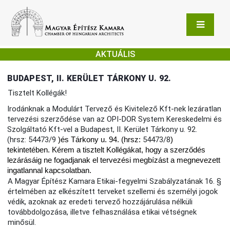
AKTUÁLIS
BUDAPEST, II. KERÜLET TÁRKONY U. 92.
Tisztelt Kollégák!
Irodánknak a Modulárt Tervező és Kivitelező Kft-nek lezáratlan
tervezési szerződése van az OPI-DOR System Kereskedelmi és
Szolgáltató Kft-vel a Budapest, II. Kerület Tárkony u. 92.
(hrsz: 54473/9
)és Tárkony u. 94. (hrsz:
54473/8
)
tekintetében. Kérem a tisztelt Kollégákat, hogy a szerződés
lezárásáig ne fogadjanak el tervezési megbízást a megnevezett
ingatlannal kapcsolatban.
A Magyar Építész Kamara Etikai-fegyelmi Szabályzatának 16. §
értelmében az elkészített terveket szellemi és személyi jogok
védik, azoknak az eredeti tervező hozzájárulása nélküli
továbbdolgozása, illetve felhasználása etikai vétségnek
minősül.