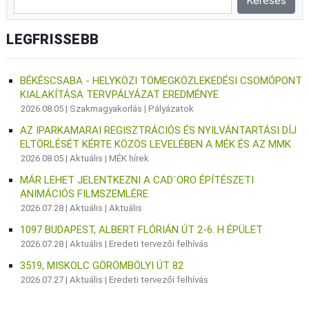
LEGFRISSEBB
BÉKÉSCSABA - HELYKÖZI TÖMEGKÖZLEKEDÉSI CSOMÓPONT
KIALAKÍTÁSA TERVPÁLYÁZAT EREDMÉNYE
2026.08.05 |
Szakmagyakorlás
|
Pályázatok
AZ IPARKAMARAI REGISZTRÁCIÓS ÉS NYILVÁNTARTÁSI DÍJ
ELTÖRLÉSÉT KÉRTE KÖZÖS LEVELÉBEN A MÉK ÉS AZ MMK
2026.08.05 |
Aktuális
|
MÉK hírek
MÁR LEHET JELENTKEZNI A CAD`ORO ÉPÍTÉSZETI
ANIMÁCIÓS FILMSZEMLÉRE
2026.07.28 |
Aktuális
|
Aktuális
1097 BUDAPEST, ALBERT FLÓRIÁN ÚT 2-6. H ÉPÜLET
2026.07.28 |
Aktuális
|
Eredeti tervezői felhívás
3519, MISKOLC GÖRÖMBÖLYI ÚT 82
2026.07.27 |
Aktuális
|
Eredeti tervezői felhívás