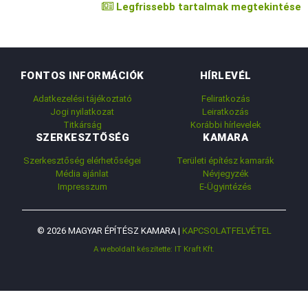
Legfrissebb tartalmak megtekintése
FONTOS INFORMÁCIÓK
HÍRLEVÉL
Adatkezelési tájékoztató
Feliratkozás
Jogi nyilatkozat
Leiratkozás
Titkárság
Korábbi hírlevelek
SZERKESZTŐSÉG
KAMARA
Szerkesztőség elérhetőségei
Területi építész kamarák
Média ajánlat
Névjegyzék
Impresszum
E-Ügyintézés
© 2026 MAGYAR ÉPÍTÉSZ KAMARA |
KAPCSOLATFELVÉTEL
A weboldalt készítette: IT Kraft Kft.