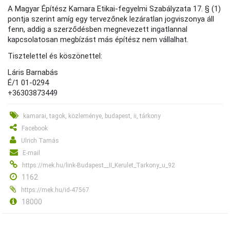
A Magyar Építész Kamara Etikai-fegyelmi Szabályzata 17. § (1)
pontja szerint amíg egy tervezőnek lezáratlan jogviszonya áll
fenn, addig a szerződésben megnevezett ingatlannal
kapcsolatosan megbízást más építész nem vállalhat.
Tisztelettel és köszönettel:
Láris Barnabás
É/1 01-0294
+36303873449
kamarai, tagok, közleménye, budapest, ii, tárkony
Facebook
Ulrich Tamás
E-mail
https://mek.hu/link-Budapest__II_Kerulet_Tarkony_u_92
1162
https://mek.hu/id-47567
18000