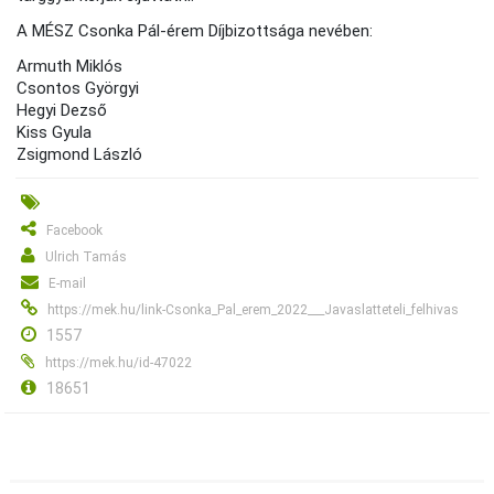
A MÉSZ Csonka Pál-érem Díjbizottsága nevében:
Armuth Miklós
Csontos Györgyi
Hegyi Dezső
Kiss Gyula
Zsigmond László
Facebook
Ulrich Tamás
E-mail
https://mek.hu/link-Csonka_Pal_erem_2022___Javaslatteteli_felhivas
1557
https://mek.hu/id-47022
18651