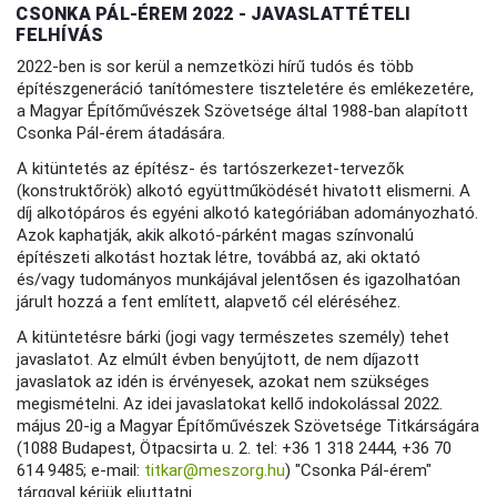
CSONKA PÁL-ÉREM 2022 - JAVASLATTÉTELI
FELHÍVÁS
2022-ben is sor kerül a nemzetközi hírű tudós és több
építészgeneráció tanítómestere tiszteletére és emlékezetére,
a Magyar Építőművészek Szövetsége által 1988-ban alapított
Csonka Pál-érem átadására.
A kitüntetés az építész- és tartószerkezet-tervezők
(konstruktőrök) alkotó együttműködését hivatott elismerni. A
díj alkotópáros és egyéni alkotó kategóriában adományozható.
Azok kaphatják, akik alkotó-párként magas színvonalú
építészeti alkotást hoztak létre, továbbá az, aki oktató
és/vagy tudományos munkájával jelentősen és igazolhatóan
járult hozzá a fent említett, alapvető cél eléréséhez.
A kitüntetésre bárki (jogi vagy természetes személy) tehet
javaslatot. Az elmúlt évben benyújtott, de nem díjazott
javaslatok az idén is érvényesek, azokat nem szükséges
megismételni. Az idei javaslatokat kellő indokolással 2022.
május 20-ig a Magyar Építőművészek Szövetsége Titkárságára
(1088 Budapest, Ötpacsirta u. 2. tel: +36 1 318 2444, +36 70
614 9485; e-mail:
titkar@meszorg.hu
) "Csonka Pál-érem"
tárggyal kérjük eljuttatni.