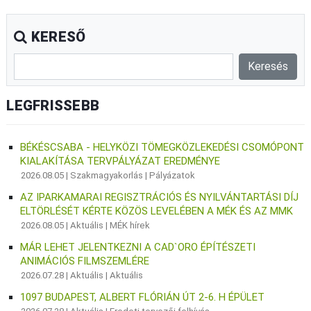
KERESŐ
LEGFRISSEBB
BÉKÉSCSABA - HELYKÖZI TÖMEGKÖZLEKEDÉSI CSOMÓPONT
KIALAKÍTÁSA TERVPÁLYÁZAT EREDMÉNYE
2026.08.05 |
Szakmagyakorlás
|
Pályázatok
AZ IPARKAMARAI REGISZTRÁCIÓS ÉS NYILVÁNTARTÁSI DÍJ
ELTÖRLÉSÉT KÉRTE KÖZÖS LEVELÉBEN A MÉK ÉS AZ MMK
2026.08.05 |
Aktuális
|
MÉK hírek
MÁR LEHET JELENTKEZNI A CAD`ORO ÉPÍTÉSZETI
ANIMÁCIÓS FILMSZEMLÉRE
2026.07.28 |
Aktuális
|
Aktuális
1097 BUDAPEST, ALBERT FLÓRIÁN ÚT 2-6. H ÉPÜLET