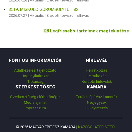
2026.07.28 |
Aktuális
|
Eredeti tervezői felhívás
3519, MISKOLC GÖRÖMBÖLYI ÚT 82
2026.07.27 |
Aktuális
|
Eredeti tervezői felhívás
Legfrissebb tartalmak megtekintése
FONTOS INFORMÁCIÓK
HÍRLEVÉL
Adatkezelési tájékoztató
Feliratkozás
Jogi nyilatkozat
Leiratkozás
Titkárság
Korábbi hírlevelek
SZERKESZTŐSÉG
KAMARA
Szerkesztőség elérhetőségei
Területi építész kamarák
Média ajánlat
Névjegyzék
Impresszum
E-Ügyintézés
© 2026 MAGYAR ÉPÍTÉSZ KAMARA |
KAPCSOLATFELVÉTEL