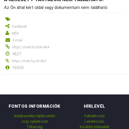
Az Ön által kért oldal vagy dokumentum nem található.
Facebook
MÉK
E-mail
https://mek.hu/link-404
4627
https://mek.hu/id-404
16058
FONTOS INFORMÁCIÓK
HÍRLEVÉL
Adatkezelési tájékoztató
Feliratkozás
Jogi nyilatkozat
Leiratkozás
Titkárság
Korábbi hírlevelek