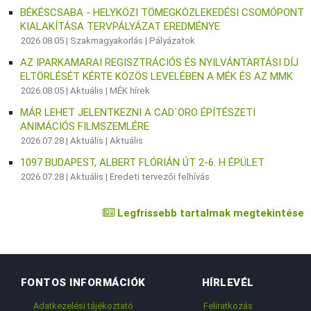
BÉKÉSCSABA - HELYKÖZI TÖMEGKÖZLEKEDÉSI CSOMÓPONT
KIALAKÍTÁSA TERVPÁLYÁZAT EREDMÉNYE
2026.08.05 |
Szakmagyakorlás
|
Pályázatok
AZ IPARKAMARAI REGISZTRÁCIÓS ÉS NYILVÁNTARTÁSI DÍJ
ELTÖRLÉSÉT KÉRTE KÖZÖS LEVELÉBEN A MÉK ÉS AZ MMK
2026.08.05 |
Aktuális
|
MÉK hírek
MÁR LEHET JELENTKEZNI A CAD`ORO ÉPÍTÉSZETI
ANIMÁCIÓS FILMSZEMLÉRE
2026.07.28 |
Aktuális
|
Aktuális
1097 BUDAPEST, ALBERT FLÓRIÁN ÚT 2-6. H ÉPÜLET
2026.07.28 |
Aktuális
|
Eredeti tervezői felhívás
Legfrissebb tartalmak megtekintése
FONTOS INFORMÁCIÓK
HÍRLEVÉL
Adatkezelési tájékoztató
Feliratkozás