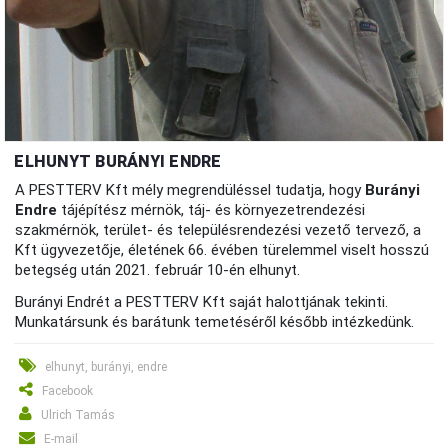
ELHUNYT BURÁNYI ENDRE
A PESTTERV Kft mély megrendüléssel tudatja, hogy
Burányi
Endre
tájépítész mérnök, táj- és környezetrendezési
szakmérnök, terület- és településrendezési vezető tervező, a
Kft ügyvezetője, életének 66. évében türelemmel viselt hosszú
betegség után 2021. február 10-én elhunyt.
Burányi Endrét a PESTTERV Kft saját halottjának tekinti.
Munkatársunk és barátunk temetéséről később intézkedünk.
elhunyt, burányi, endre
Facebook
Ulrich Tamás
E-mail