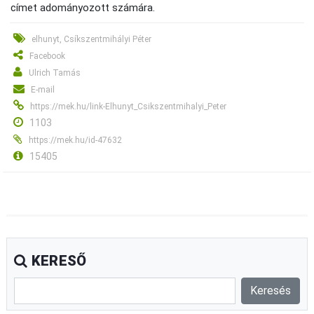
címet adományozott számára.
elhunyt, Csíkszentmihályi Péter
Facebook
Ulrich Tamás
E-mail
https://mek.hu/link-Elhunyt_Csikszentmihalyi_Peter
1103
https://mek.hu/id-47632
15405
KERESŐ