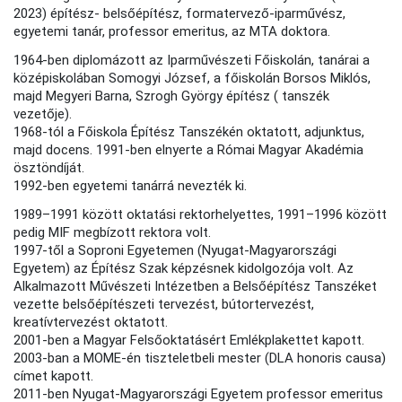
2023) építész- belsőépítész, formatervező-iparművész,
egyetemi tanár, professor emeritus, az MTA doktora.
1964-ben diplomázott az Iparművészeti Főiskolán, tanárai a
középiskolában Somogyi József, a főiskolán Borsos Miklós,
majd Megyeri Barna, Szrogh György építész ( tanszék
vezetője).
1968-tól a Főiskola Építész Tanszékén oktatott, adjunktus,
majd docens. 1991-ben elnyerte a Római Magyar Akadémia
ösztöndíját.
1992-ben egyetemi tanárrá nevezték ki.
1989–1991 között oktatási rektorhelyettes, 1991–1996 között
pedig MIF megbízott rektora volt.
1997-től a Soproni Egyetemen (Nyugat-Magyarországi
Egyetem) az Építész Szak képzésnek kidolgozója volt. Az
Alkalmazott Művészeti Intézetben a Belsőépítész Tanszéket
vezette belsőépítészeti tervezést, bútortervezést,
kreatívtervezést oktatott.
2001-ben a Magyar Felsőoktatásért Emlékplakettet kapott.
2003-ban a MOME-én tiszteletbeli mester (DLA honoris causa)
címet kapott.
2011-ben Nyugat-Magyarországi Egyetem professor emeritus