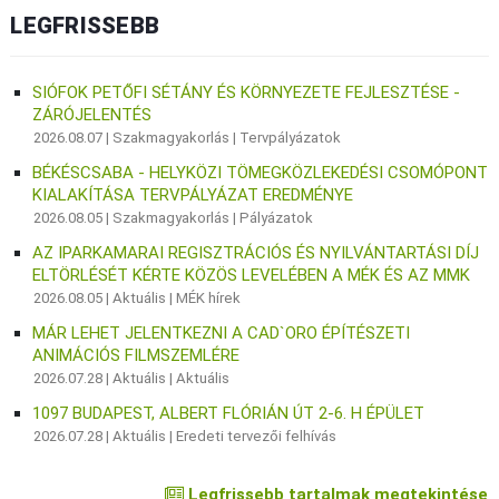
LEGFRISSEBB
SIÓFOK PETŐFI SÉTÁNY ÉS KÖRNYEZETE FEJLESZTÉSE -
ZÁRÓJELENTÉS
2026.08.07 |
Szakmagyakorlás
|
Tervpályázatok
BÉKÉSCSABA - HELYKÖZI TÖMEGKÖZLEKEDÉSI CSOMÓPONT
KIALAKÍTÁSA TERVPÁLYÁZAT EREDMÉNYE
2026.08.05 |
Szakmagyakorlás
|
Pályázatok
AZ IPARKAMARAI REGISZTRÁCIÓS ÉS NYILVÁNTARTÁSI DÍJ
ELTÖRLÉSÉT KÉRTE KÖZÖS LEVELÉBEN A MÉK ÉS AZ MMK
2026.08.05 |
Aktuális
|
MÉK hírek
MÁR LEHET JELENTKEZNI A CAD`ORO ÉPÍTÉSZETI
ANIMÁCIÓS FILMSZEMLÉRE
2026.07.28 |
Aktuális
|
Aktuális
1097 BUDAPEST, ALBERT FLÓRIÁN ÚT 2-6. H ÉPÜLET
2026.07.28 |
Aktuális
|
Eredeti tervezői felhívás
Legfrissebb tartalmak megtekintése