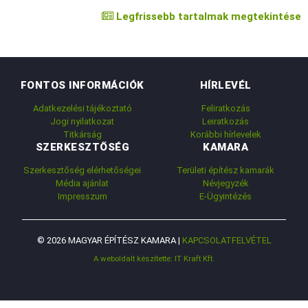
Legfrissebb tartalmak megtekintése
FONTOS INFORMÁCIÓK
HÍRLEVÉL
Adatkezelési tájékoztató
Feliratkozás
Jogi nyilatkozat
Leiratkozás
Titkárság
Korábbi hírlevelek
SZERKESZTŐSÉG
KAMARA
Szerkesztőség elérhetőségei
Területi építész kamarák
Média ajánlat
Névjegyzék
Impresszum
E-Ügyintézés
© 2026 MAGYAR ÉPÍTÉSZ KAMARA |
KAPCSOLATFELVÉTEL
A weboldalt készítette: IT Kraft Kft.