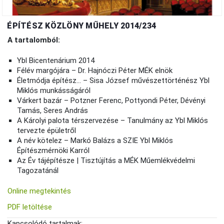
ÉPÍTÉSZ KÖZLÖNY MŰHELY 2014/234
A tartalomból:
Ybl Bicentenárium 2014
Félév margójára – Dr. Hajnóczi Péter MÉK elnök
Életmódja építész... – Sisa József művészettörténész Ybl
Miklós munkásságáról
Várkert bazár – Potzner Ferenc, Pottyondi Péter, Dévényi
Tamás, Seres András
A Károlyi palota térszervezése – Tanulmány az Ybl Miklós
tervezte épületről
A név kötelez – Markó Balázs a SZIE Ybl Miklós
Építészmérnöki Karról
Az Év tájépítésze | Tisztújítás a MÉK Műemlékvédelmi
Tagozatánál
Online megtekintés
PDF letöltése
Kapcsolódó tartalmak: