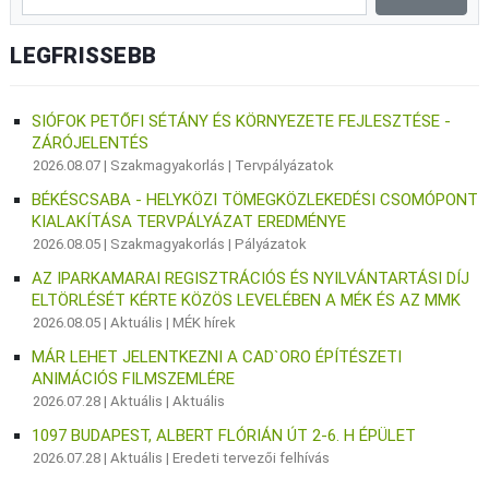
LEGFRISSEBB
SIÓFOK PETŐFI SÉTÁNY ÉS KÖRNYEZETE FEJLESZTÉSE -
ZÁRÓJELENTÉS
2026.08.07 |
Szakmagyakorlás
|
Tervpályázatok
BÉKÉSCSABA - HELYKÖZI TÖMEGKÖZLEKEDÉSI CSOMÓPONT
KIALAKÍTÁSA TERVPÁLYÁZAT EREDMÉNYE
2026.08.05 |
Szakmagyakorlás
|
Pályázatok
AZ IPARKAMARAI REGISZTRÁCIÓS ÉS NYILVÁNTARTÁSI DÍJ
ELTÖRLÉSÉT KÉRTE KÖZÖS LEVELÉBEN A MÉK ÉS AZ MMK
2026.08.05 |
Aktuális
|
MÉK hírek
MÁR LEHET JELENTKEZNI A CAD`ORO ÉPÍTÉSZETI
ANIMÁCIÓS FILMSZEMLÉRE
2026.07.28 |
Aktuális
|
Aktuális
1097 BUDAPEST, ALBERT FLÓRIÁN ÚT 2-6. H ÉPÜLET
2026.07.28 |
Aktuális
|
Eredeti tervezői felhívás