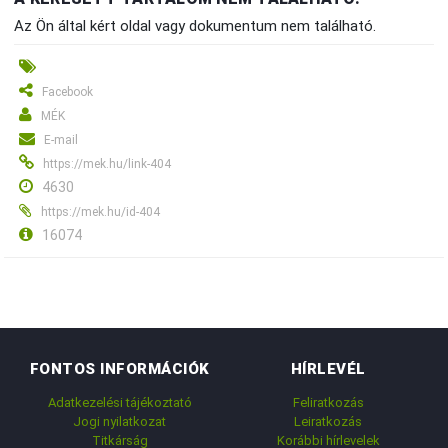
Az Ön által kért oldal vagy dokumentum nem található.
Facebook
MÉK
E-mail
https://mek.hu/link-404
4630
https://mek.hu/id-404
16074
FONTOS INFORMÁCIÓK
HÍRLEVÉL
Adatkezelési tájékoztató
Feliratkozás
Jogi nyilatkozat
Leiratkozás
Titkárság
Korábbi hírlevelek