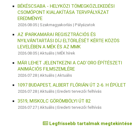
BÉKÉSCSABA - HELYKÖZI TÖMEGKÖZLEKEDÉSI
CSOMÓPONT KIALAKÍTÁSA TERVPÁLYÁZAT
EREDMÉNYE
2026.08.05 |
Szakmagyakorlás
|
Pályázatok
AZ IPARKAMARAI REGISZTRÁCIÓS ÉS
NYILVÁNTARTÁSI DÍJ ELTÖRLÉSÉT KÉRTE KÖZÖS
LEVELÉBEN A MÉK ÉS AZ MMK
2026.08.05 |
Aktuális
|
MÉK hírek
MÁR LEHET JELENTKEZNI A CAD`ORO ÉPÍTÉSZETI
ANIMÁCIÓS FILMSZEMLÉRE
2026.07.28 |
Aktuális
|
Aktuális
1097 BUDAPEST, ALBERT FLÓRIÁN ÚT 2-6. H ÉPÜLET
2026.07.28 |
Aktuális
|
Eredeti tervezői felhívás
3519, MISKOLC GÖRÖMBÖLYI ÚT 82
2026.07.27 |
Aktuális
|
Eredeti tervezői felhívás
Legfrissebb tartalmak megtekintése