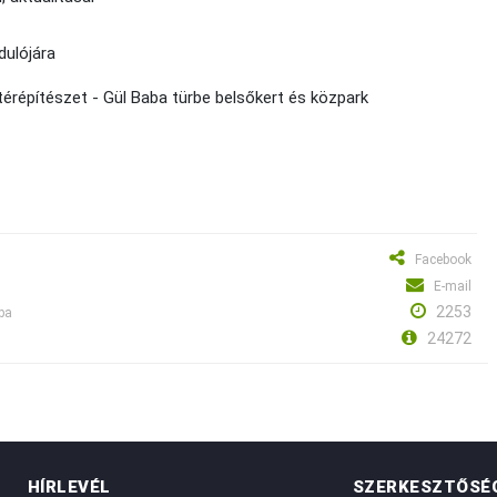
dulójára
érépítészet - Gül Baba türbe belsőkert és közpark
Facebook
E-mail
2253
ba
24272
HÍRLEVÉL
SZERKESZTŐSÉ