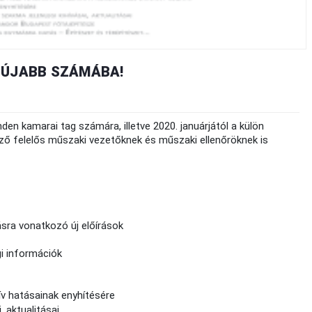
GÚJABB SZÁMÁBA!
en kamarai tag számára, illetve 2020. januárjától a külön
ező felelős műszaki vezetőknek és műszaki ellenőröknek is
sra vonatkozó új előírások
i információk
ív hatásainak enyhítésére
, aktualitásai