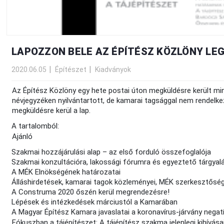
LAPOZZON BELE AZ ÉPÍTÉSZ KÖZLÖNY LE
2020.06.05
Építészet
Kiadványok
Az Építész Közlöny egy hete postai úton megküldésre került mind
névjegyzéken nyilvántartott, de kamarai tagsággal nem rendelk
megküldésre kerül a lap.
A tartalomból:
Ajánló
Szakmai hozzájárulási alap – az első forduló összefoglalója
Szakmai konzultációra, lakossági fórumra és egyeztető tárgyalá
A MÉK Elnökségének határozatai
Álláshirdetések, kamarai tagok közleményei, MÉK szerkesztőség
A Construma 2020 őszén kerül megrendezésre!
Lépések és intézkedések márciustól a Kamarában
A Magyar Építész Kamara javaslatai a koronavírus-járvány negat
Fókuszban a tájépítészet: A tájépítész szakma jelenlegi kihívásai