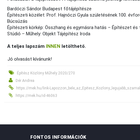
Bardóczi Sándor Budapest főtájépítésze
Építészeti közélet: Prof. Hajnóczi Gyula születésének 100. évfor
Búcsúzás
Építészeti körkép: Összhang és egymásra hatás – Építészet és t
Stúdió – Műhely: Objekt Tájépítész Iroda
A teljes lapszám
INNEN
letölthető.
Jó olvasást kívánunk!
Építész Közlöny Műhely 2020/270
Dér Andrea
https://mek.hu/link-Lapozzon_bele_az_Epitesz_Kozlony_legujabb_szama
https://mek.hu/id-46063
FONTOS INFORMÁCIÓK