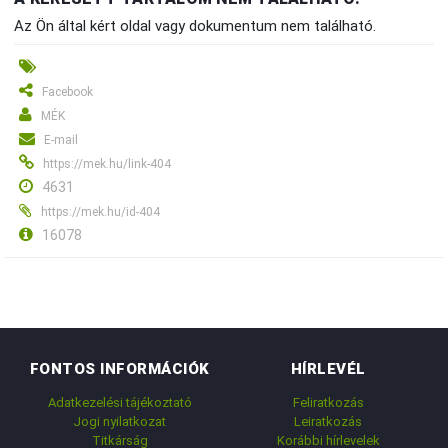
Az Ön által kért oldal vagy dokumentum nem található.
Facebook
MÉK
E-mail
https://mek.hu/link-404
4631
https://mek.hu/id-404
16078
FONTOS INFORMÁCIÓK
HÍRLEVÉL
Adatkezelési tájékoztató
Feliratkozás
Jogi nyilatkozat
Leiratkozás
Titkárság
Korábbi hírlevelek