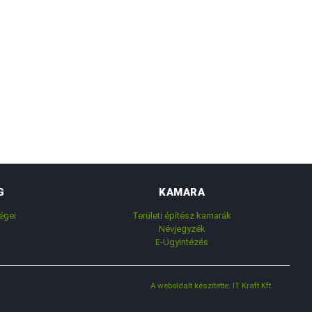
G
KAMARA
égei
Területi építész kamarák
Névjegyzék
E-Ügyintézés
A weboldalt készítette: IT Kraft Kft.