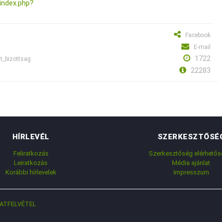
index.php?
Facebook
E-mail
1722
t_bizottsag
22283
HÍRLEVÉL
SZERKESZTŐSÉ
Feliratkozás
Szerkesztőség elérhetős
Leiratkozás
Média ajánlat
Korábbi hírlevelek
Impresszum
ATFELVÉTEL