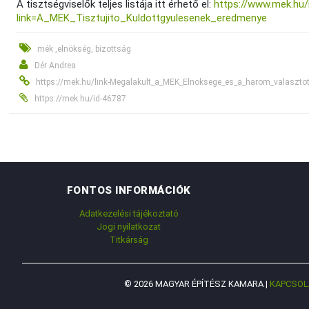
A tisztségviselők teljes listája itt érhető el:
https://www.mek.hu/
link=A_MEK_Tisztujito_Kuldottgyulesenek_eredmenye
mék ,elnökség, bizottság
Dér Andrea
https://mek.hu/link-Megalakult_a_MEK_Elnoksege_es_a_harom_valasztot
https://mek.hu/id-46787
FONTOS INFORMÁCIÓK
Adatkezelési tájékoztató
Jogi nyilatkozat
Titkárság
© 2026 MAGYAR ÉPÍTÉSZ KAMARA |
KAPCSOL