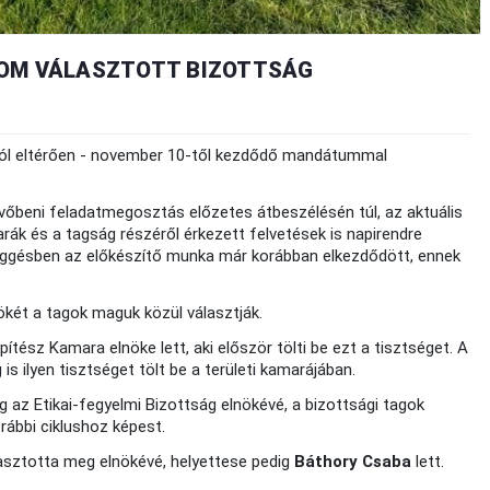
ROM VÁLASZTOTT BIZOTTSÁG
aktól eltérően - november 10-től kezdődő mandátummal
őbeni feladatmegosztás előzetes átbeszélésén túl, az aktuális
rák és a tagság részéről érkezett felvetések is napirendre
üggésben az előkészítő munka már korábban elkezdődött, ennek
ökét a tagok maguk közül választják.
pítész Kamara elnöke lett, aki először tölti be ezt a tisztséget. A
is ilyen tisztséget tölt be a területi kamarájában.
z Etikai-fegyelmi Bizottság elnökévé, a bizottsági tagok
rábbi ciklushoz képest.
asztotta meg elnökévé, helyettese pedig
Báthory Csaba
lett.