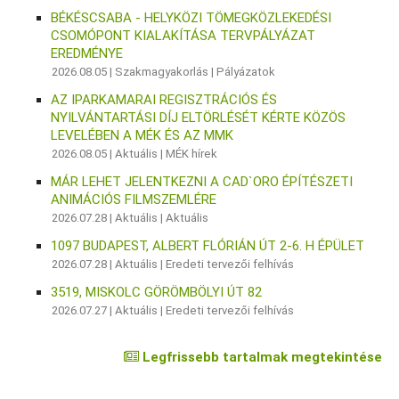
BÉKÉSCSABA - HELYKÖZI TÖMEGKÖZLEKEDÉSI
CSOMÓPONT KIALAKÍTÁSA TERVPÁLYÁZAT
EREDMÉNYE
2026.08.05 |
Szakmagyakorlás
|
Pályázatok
AZ IPARKAMARAI REGISZTRÁCIÓS ÉS
NYILVÁNTARTÁSI DÍJ ELTÖRLÉSÉT KÉRTE KÖZÖS
LEVELÉBEN A MÉK ÉS AZ MMK
2026.08.05 |
Aktuális
|
MÉK hírek
MÁR LEHET JELENTKEZNI A CAD`ORO ÉPÍTÉSZETI
ANIMÁCIÓS FILMSZEMLÉRE
2026.07.28 |
Aktuális
|
Aktuális
1097 BUDAPEST, ALBERT FLÓRIÁN ÚT 2-6. H ÉPÜLET
2026.07.28 |
Aktuális
|
Eredeti tervezői felhívás
3519, MISKOLC GÖRÖMBÖLYI ÚT 82
2026.07.27 |
Aktuális
|
Eredeti tervezői felhívás
Legfrissebb tartalmak megtekintése