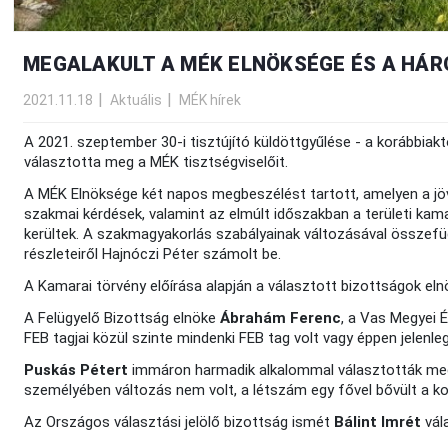
MEGALAKULT A MÉK ELNÖKSÉGE ÉS A HÁ
2021.11.18
Aktuális
MÉK hírek
A 2021. szeptember 30-i tisztújító küldöttgyűlése - a korábbi
választotta meg a MÉK tisztségviselőit.
A MÉK Elnöksége két napos megbeszélést tartott, amelyen a jöv
szakmai kérdések, valamint az elmúlt időszakban a területi kama
kerültek. A szakmagyakorlás szabályainak változásával összef
részleteiről Hajnóczi Péter számolt be.
A Kamarai törvény előírása alapján a választott bizottságok eln
A Felügyelő Bizottság elnöke
Ábrahám Ferenc
, a Vas Megyei É
FEB tagjai közül szinte mindenki FEB tag volt vagy éppen jelenleg 
Puskás Pétert
immáron harmadik alkalommal választották meg a
személyében változás nem volt, a létszám egy fővel bővült a ko
Az Országos választási jelölő bizottság ismét
Bálint Imrét
vál