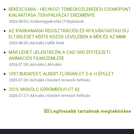
BÉKÉSCSABA - HELYKÖZI TÖMEGKÖZLEKEDÉSI CSOMÓPONT
KIALAKÍTÁSA TERVPÁLYÁZAT EREDMÉNYE
2026.08.05 |
Szakmagyakorlás
|
Pályázatok
AZ IPARKAMARAI REGISZTRÁCIÓS ÉS NYILVÁNTARTÁSI DÍJ
ELTÖRLÉSÉT KÉRTE KÖZÖS LEVELÉBEN A MÉK ÉS AZ MMK
2026.08.05 |
Aktuális
|
MÉK hírek
MÁR LEHET JELENTKEZNI A CAD`ORO ÉPÍTÉSZETI
ANIMÁCIÓS FILMSZEMLÉRE
2026.07.28 |
Aktuális
|
Aktuális
1097 BUDAPEST, ALBERT FLÓRIÁN ÚT 2-6. H ÉPÜLET
2026.07.28 |
Aktuális
|
Eredeti tervezői felhívás
3519, MISKOLC GÖRÖMBÖLYI ÚT 82
2026.07.27 |
Aktuális
|
Eredeti tervezői felhívás
Legfrissebb tartalmak megtekintése