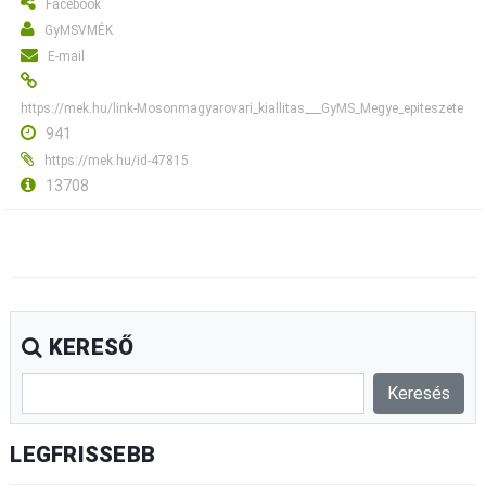
Facebook
GyMSVMÉK
E-mail
https://mek.hu/link-Mosonmagyarovari_kiallitas___GyMS_Megye_epiteszete
941
https://mek.hu/id-47815
13708
KERESŐ
LEGFRISSEBB