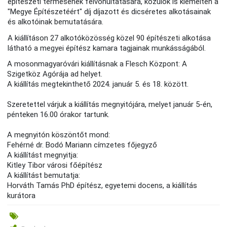
építészeti termésének felvonultatására, közülök is kiemelten a
"Megye Építészetéért" díj díjazott és dicséretes alkotásainak
és alkotóinak bemutatására.
A kiállításon 27 alkotóközösség közel 90 építészeti alkotása
látható a megyei építész kamara tagjainak munkásságából.
A mosonmagyaróvári kiállításnak a Flesch Központ: A
Szigetköz Agórája ad helyet.
A kiállítás megtekinthető 2024. január 5. és 18. között.
Szeretettel várjuk a kiállítás megnyitójára, melyet január 5-én,
pénteken 16.00 órakor tartunk.
A megnyitón köszöntőt mond:
Fehérné dr. Bodó Mariann címzetes főjegyző
A kiállítást megnyitja:
Kitley Tibor városi főépítész
A kiállítást bemutatja:
Horváth Tamás PhD építész, egyetemi docens, a kiállítás
kurátora