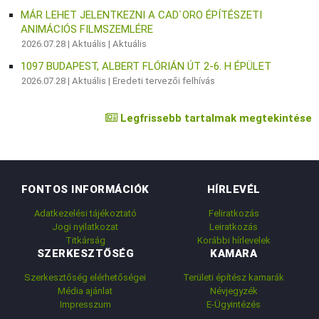
MÁR LEHET JELENTKEZNI A CAD`ORO ÉPÍTÉSZETI
ANIMÁCIÓS FILMSZEMLÉRE
2026.07.28 |
Aktuális
|
Aktuális
1097 BUDAPEST, ALBERT FLÓRIÁN ÚT 2-6. H ÉPÜLET
2026.07.28 |
Aktuális
|
Eredeti tervezői felhívás
Legfrissebb tartalmak megtekintése
FONTOS INFORMÁCIÓK
HÍRLEVÉL
Adatkezelési tájékoztató
Feliratkozás
Jogi nyilatkozat
Leiratkozás
Titkárság
Korábbi hírlevelek
SZERKESZTŐSÉG
KAMARA
Szerkesztőség elérhetőségei
Területi építész kamarák
Média ajánlat
Névjegyzék
Impresszum
E-Ügyintézés