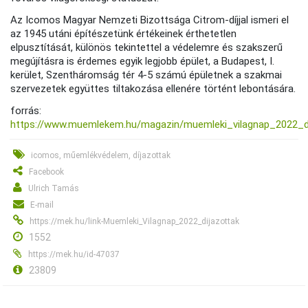
Az Icomos Magyar Nemzeti Bizottsága Citrom-díjjal ismeri el
az 1945 utáni építészetünk értékeinek érthetetlen
elpusztítását, különös tekintettel a védelemre és szakszerű
megújításra is érdemes egyik legjobb épület, a Budapest, I.
kerület, Szentháromság tér 4-5 számú épületnek a szakmai
szervezetek együttes tiltakozása ellenére történt lebontására.
forrás:
https://www.muemlekem.hu/magazin/muemleki_vilagnap_2022_d
icomos, műemlékvédelem, díjazottak
Facebook
Ulrich Tamás
E-mail
https://mek.hu/link-Muemleki_Vilagnap_2022_dijazottak
1552
https://mek.hu/id-47037
23809