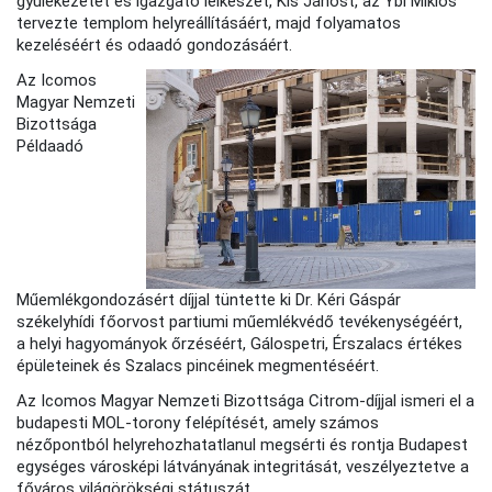
gyülekezetét és igazgató lelkészét, Kis Jánost, az Ybl Miklós
tervezte templom helyreállításáért, majd folyamatos
kezeléséért és odaadó gondozásáért.
Az Icomos
Magyar Nemzeti
Bizottsága
Példaadó
Műemlékgondozásért díjjal tüntette ki Dr. Kéri Gáspár
székelyhídi főorvost partiumi műemlékvédő tevékenységéért,
a helyi hagyományok őrzéséért, Gálospetri, Érszalacs értékes
épületeinek és Szalacs pincéinek megmentéséért.
Az Icomos Magyar Nemzeti Bizottsága Citrom-díjjal ismeri el a
budapesti MOL-torony felépítését, amely számos
nézőpontból helyrehozhatatlanul megsérti és rontja Budapest
egységes városképi látványának integritását, veszélyeztetve a
főváros világörökségi státuszát.