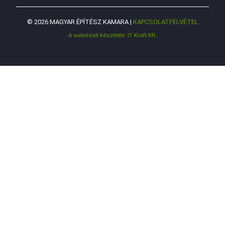
© 2026 MAGYAR ÉPÍTÉSZ KAMARA |
KAPCSOLATFELVÉTEL
A weboldalt készítette: IT Kraft Kft.