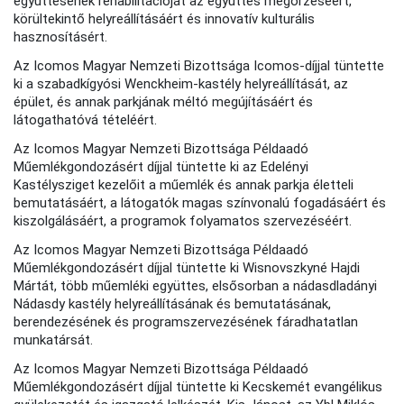
együttesének rehabilitációját az együttes megőrzéséért,
körültekintő helyreállításáért és innovatív kulturális
hasznosításért.
Az Icomos Magyar Nemzeti Bizottsága Icomos-díjjal tüntette
ki a szabadkígyósi Wenckheim-kastély helyreállítását, az
épület, és annak parkjának méltó megújításáért és
látogathatóvá tételéért.
Az Icomos Magyar Nemzeti Bizottsága Példaadó
Műemlékgondozásért díjjal tüntette ki az Edelényi
Kastélysziget kezelőit a műemlék és annak parkja életteli
bemutatásáért, a látogatók magas színvonalú fogadásáért és
kiszolgálásáért, a programok folyamatos szervezéséért.
Az Icomos Magyar Nemzeti Bizottsága Példaadó
Műemlékgondozásért díjjal tüntette ki Wisnovszkyné Hajdi
Mártát, több műemléki együttes, elsősorban a nádasdladányi
Nádasdy kastély helyreállításának és bemutatásának,
berendezésének és programszervezésének fáradhatatlan
munkatársát.
Az Icomos Magyar Nemzeti Bizottsága Példaadó
Műemlékgondozásért díjjal tüntette ki Kecskemét evangélikus