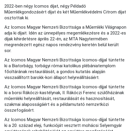
2022-ben négy Icomos díjat, négy Példadó
Műemlékgondozásért díjat és két Műemlékvédelmi Citrom díjat
osztottak ki.
Az Icomos Magyar Nemzeti Bizottsága a Műemléki Világnapon
adja ki díjait. Idén az ünnepélyes megemlékezésre és a 2022-es
díjak kihirdetésre április 22-én, az MTA Nagytermében
megrendezett egész napos rendezvény keretén belül került
sor.
Az Icomos Magyar Nemzeti Bizottsága Icomos-díjjal tüntette
ki a Biatorbágy, torbágyi római katolikus plébániatemplom
főoltárának restaurálását, a gondos kutatás alapján
visszaállított barokk-kori állapot helyreállításáért.
Az Icomos Magyar Nemzeti Bizottsága Icomos-díjjal tüntette
ki a borsi Rákóczi-kastélynak, II. Rákóczi Ferenc szülőházának
műemléki helyreállítását, restaurálását és hasznosítását,
szakmai alaposságáért és a példamutató nemzetközi
összefogásért.
Az Icomos Magyar Nemzeti Bizottsága Icomos-díjjal tüntette
ki a 20. század eleji, funkcióját vesztett mohácsi Selyemgyár