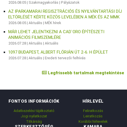
2026.08.05 |
Szakmagyakorlás
|
Pályázatok
AZ IPARKAMARAI REGISZTRÁCIÓS ÉS NYILVÁNTARTÁSI DÍJ
ELTÖRLÉSÉT KÉRTE KÖZÖS LEVELÉBEN A MÉK ÉS AZ MMK
2026.08.05 |
Aktuális
|
MÉK hírek
MÁR LEHET JELENTKEZNI A CAD`ORO ÉPÍTÉSZETI
ANIMÁCIÓS FILMSZEMLÉRE
2026.07.28 |
Aktuális
|
Aktuális
1097 BUDAPEST, ALBERT FLÓRIÁN ÚT 2-6. H ÉPÜLET
2026.07.28 |
Aktuális
|
Eredeti tervezői felhívás
Legfrissebb tartalmak megtekintése
FONTOS INFORMÁCIÓK
HÍRLEVÉL
Adatkezelési tájékoztató
Feliratkozás
Jogi nyilatkozat
Leiratkozás
Titkárság
Korábbi hírlevelek
SZERKESZTŐSÉG
KAMARA