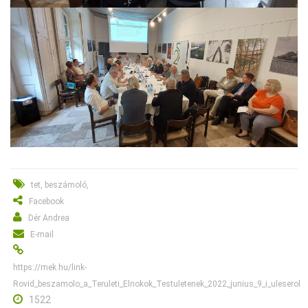
tet, beszámoló,
Facebook
Dér Andrea
E-mail
https://mek.hu/link-
Rovid_beszamolo_a_Teruleti_Elnokok_Testuletenek_2022_junius_9_i_uleserol
1522