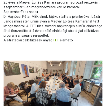
25 éves a Magyar Építész Kamara programsorozat részeként
szeptember 9-én megrendezésre kerülő kamarai
SeptemberFest napot.
Dr Hajnóczi Péter MÉK elnök tájékoztatta a jelenlévőket Lázár
János miniszter június 8-án a Magyar Építész Kamaránál tett
látogatásáról.
A TET ülés további napirendjén a MÉK elnöksége
által összeállított 4 évre szóló elnökségi stratégiai célkitűzés
program anyagai szerepeltek.
A stratégiai célkitűzések anyag
ITT
elérhető