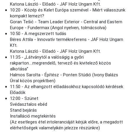
Katona László - Előadó - JAF Holz Ungarn Kft.
10:20 - Közép és Kelet Európa szemével - Miért válasszunk
kompakt lemezt?
Goran Tešić - Team Leader Exterior - Central and Eastern
Europe - Fundermax (Angol nyelven, tolmácsolva)
10:50 - A megszerzett tudás
Béres Attila - Innovatív termékreferens - JAF Holz Ungarn
Kft.
Katona László - Előadó - JAF Holz Ungarn Kft.
11:35 - „Látványtól a valóságig a győri
rakparton….megrendelő, tervező és kivitelező közös
alkotása”
Halmos Sarolta - Építész - Ponten Stúdió (Ivony Balázs
Úrral közös projektben)
11:50 - Az elhangzott előadásokhoz kapcsolódó kérdések
Előadók
12:00 - Szünet
Svédasztalos ebéd
Stand bejárás
Installáció megtekintés
(Az esetleges étel intoleranciáját kérjük előre, a megadott
elérhetőségek valamelyikén jelezze részünkre)