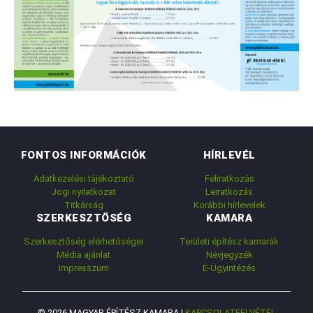
FONTOS INFORMÁCIÓK
HÍRLEVÉL
Adatkezelési tájékoztató
Feliratkozás
Jogi nyilatkozat
Leiratkozás
Titkárság
Korábbi hírlevelek
SZERKESZTŐSÉG
KAMARA
Szerkesztőség elérhetőségei
Területi építész kamarák
Média ajánlat
Névjegyzék
Impresszum
E-Ügyintézés
© 2026 MAGYAR ÉPÍTÉSZ KAMARA |
KAPCSOLATFELVÉTEL