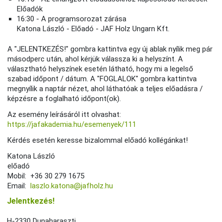
Előadók
16:30 - A programsorozat zárása
Katona László - Előadó - JAF Holz Ungarn Kft.
A "JELENTKEZÉS!" gombra kattintva egy új ablak nyílik meg pár
másodperc után, ahol kérjük válassza ki a helyszínt. A
választható helyszínek esetén látható, hogy mi a legelső
szabad időpont / dátum. A "FOGLALOK" gombra kattintva
megnyílik a naptár nézet, ahol láthatóak a teljes előadásra /
képzésre a foglalható időpont(ok).
Az esemény leírásáról itt olvashat:
https://jafakademia.hu/esemenyek/111
Kérdés esetén keresse bizalommal előadó kollégánkat!
Katona László
előadó
Mobil: +36 30 279 1675
Email:
laszlo.katona@jafholz.hu
Jelentkezés!
H-2330 Dunaharaszti