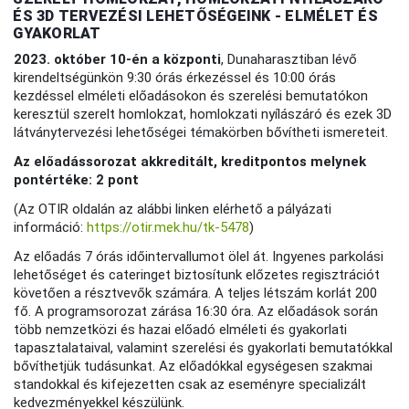
ÉS 3D TERVEZÉSI LEHETŐSÉGEINK - ELMÉLET ÉS
GYAKORLAT
2023. október 10-én a központi
, Dunaharasztiban lévő
kirendeltségünkön 9:30 órás érkezéssel és 10:00 órás
kezdéssel elméleti előadásokon és szerelési bemutatókon
keresztül szerelt homlokzat, homlokzati nyílászáró és ezek 3D
látványtervezési lehetőségei témakörben bővítheti ismereteit.
Az előadássorozat akkreditált, kreditpontos melynek
pontértéke: 2 pont
(Az OTIR oldalán az alábbi linken elérhető a pályázati
információ:
https://otir.mek.hu/tk-5478
)
Az előadás 7 órás időintervallumot ölel át. Ingyenes parkolási
lehetőséget és cateringet biztosítunk előzetes regisztrációt
követően a résztvevők számára. A teljes létszám korlát 200
fő. A programsorozat zárása 16:30 óra. Az előadások során
több nemzetközi és hazai előadó elméleti és gyakorlati
tapasztalataival, valamint szerelési és gyakorlati bemutatókkal
bővíthetjük tudásunkat. Az előadókkal egységesen szakmai
standokkal és kifejezetten csak az eseményre specializált
kedvezményekkel készülünk.