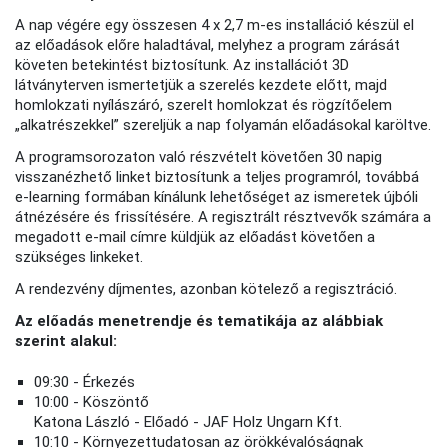
A nap végére egy összesen 4 x 2,7 m-es installáció készül el
az előadások előre haladtával, melyhez a program zárását
követen betekintést biztosítunk. Az installációt 3D
látványterven ismertetjük a szerelés kezdete előtt, majd
homlokzati nyílászáró, szerelt homlokzat és rögzítőelem
„alkatrészekkel” szereljük a nap folyamán előadásokal karöltve.
A programsorozaton való részvételt követően 30 napig
visszanézhető linket biztosítunk a teljes programról, továbbá
e-learning formában kínálunk lehetőséget az ismeretek újbóli
átnézésére és frissítésére. A regisztrált résztvevők számára a
megadott e-mail címre küldjük az előadást követően a
szükséges linkeket.
A rendezvény díjmentes, azonban kötelező a regisztráció.
Az előadás menetrendje és tematikája az alábbiak
szerint alakul:
09:30 - Érkezés
10:00 - Köszöntő
Katona László - Előadó - JAF Holz Ungarn Kft.
10:10 - Környezettudatosan az örökkévalóságnak