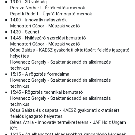
13:00 - 3D valóság
Porcza Norbert - Értékesítési mérnök
Rapolti Rudolf - Ügyféltámogató mérnök
14:00 - Innovatív nyílászárók
Monostori Gábor - Műszaki vezető
14:30 - Szünet
14:45 - Nyílászáró szerelési bemutató
Monostori Gábor - Műszaki vezető
Dósa Balázs - KAESZ gyakorlati oktatásért felelős igazgató
helyettes
Hovanecz Gergely - Szaktanácsadó és alkalmazás
technikus
15:15 - A rögzítés forradalma
Hovanecz Gergely - Szaktanácsadó és alkalmazás
technikus
15:45 - Rögzítés technikai bemutató
Hovanecz Gergely - Szaktanácsadó és alkalmazás
technikus
Dósa Balázs és csapata - KAESZ gyakorlati oktatásért
felelős igazgató helyettes
Béres Attila - Innovatív termékreferens - JAF Holz Ungarn
Kft.
16:15 - Az elhangzott előadásokhoz kapcsolódó kérdések