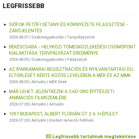
LEGFRISSEBB
SIÓFOK PETŐFI SÉTÁNY ÉS KÖRNYEZETE FEJLESZTÉSE -
ZÁRÓJELENTÉS
2026.08.07 |
Szakmagyakorlás
|
Tervpályázatok
BÉKÉSCSABA - HELYKÖZI TÖMEGKÖZLEKEDÉSI CSOMÓPONT
KIALAKÍTÁSA TERVPÁLYÁZAT EREDMÉNYE
2026.08.05 |
Szakmagyakorlás
|
Pályázatok
AZ IPARKAMARAI REGISZTRÁCIÓS ÉS NYILVÁNTARTÁSI DÍJ
ELTÖRLÉSÉT KÉRTE KÖZÖS LEVELÉBEN A MÉK ÉS AZ MMK
2026.08.05 |
Aktuális
|
MÉK hírek
MÁR LEHET JELENTKEZNI A CAD`ORO ÉPÍTÉSZETI
ANIMÁCIÓS FILMSZEMLÉRE
2026.07.28 |
Aktuális
|
Aktuális
1097 BUDAPEST, ALBERT FLÓRIÁN ÚT 2-6. H ÉPÜLET
2026.07.28 |
Aktuális
|
Eredeti tervezői felhívás
Legfrissebb tartalmak megtekintése