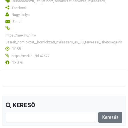
dunaharaszti, jaf, jaf holz, homlokzat, tervezés, nyílászáró,
Facebook
Nagy Ibolya
E-mail
https://mek.hu/link-
Szerelt_homlokzat__homlokzati_nyilaszaro_es_3D_tervezesi_lehetosegeink
1055
https://mek.hu/id-47677
13076
KERESŐ