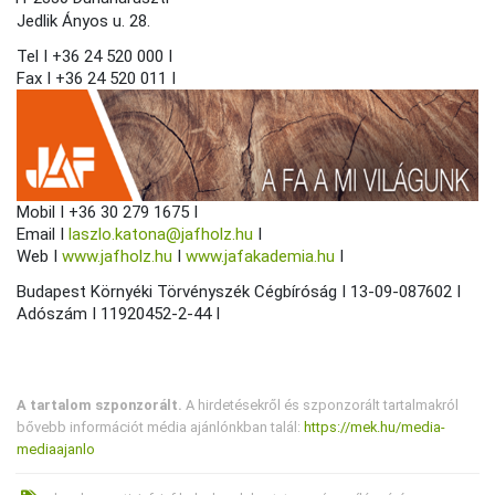
Jedlik Ányos u. 28.
Tel I +36 24 520 000 I
Fax I +36 24 520 011 I
Mobil I +36 30 279 1675 I
Email I
laszlo.katona@jafholz.hu
I
Web I
www.jafholz.hu
I
www.jafakademia.hu
I
Budapest Környéki Törvényszék Cégbíróság I 13-09-087602 I
Adószám I 11920452-2-44 I
A tartalom szponzorált.
A hirdetésekről és szponzorált tartalmakról
bővebb információt média ajánlónkban talál:
https://mek.hu/media-
mediaajanlo