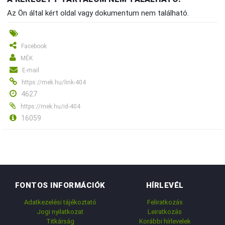
Az Ön által kért oldal vagy dokumentum nem található.
Facebook
MÉK
E-mail
https://mek.hu/link-404
4627
https://mek.hu/id-404
16059
FONTOS INFORMÁCIÓK
HÍRLEVÉL
Adatkezelési tájékoztató
Feliratkozás
Jogi nyilatkozat
Leiratkozás
Titkárság
Korábbi hírlevelek