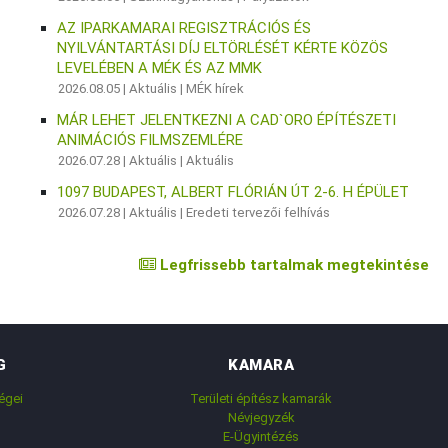
AZ IPARKAMARAI REGISZTRÁCIÓS ÉS
NYILVÁNTARTÁSI DÍJ ELTÖRLÉSÉT KÉRTE KÖZÖS
LEVELÉBEN A MÉK ÉS AZ MMK
2026.08.05 |
Aktuális
|
MÉK hírek
MÁR LEHET JELENTKEZNI A CAD`ORO ÉPÍTÉSZETI
ANIMÁCIÓS FILMSZEMLÉRE
2026.07.28 |
Aktuális
|
Aktuális
1097 BUDAPEST, ALBERT FLÓRIÁN ÚT 2-6. H ÉPÜLET
2026.07.28 |
Aktuális
|
Eredeti tervezői felhívás
Legfrissebb tartalmak megtekintése
G
KAMARA
égei
Területi építész kamarák
Névjegyzék
E-Ügyintézés