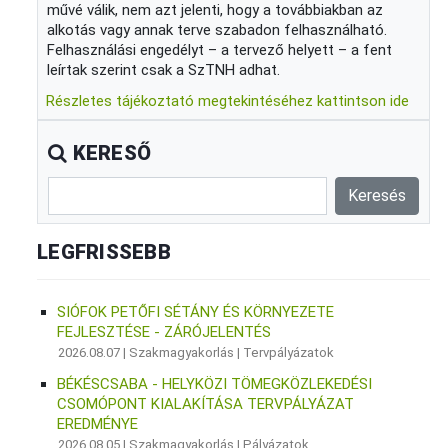
művé válik, nem azt jelenti, hogy a továbbiakban az
alkotás vagy annak terve szabadon felhasználható.
Felhasználási engedélyt – a tervező helyett – a fent
leírtak szerint csak a SzTNH adhat.
Részletes tájékoztató megtekintéséhez kattintson ide
KERESŐ
LEGFRISSEBB
SIÓFOK PETŐFI SÉTÁNY ÉS KÖRNYEZETE
FEJLESZTÉSE - ZÁRÓJELENTÉS
2026.08.07 |
Szakmagyakorlás
|
Tervpályázatok
BÉKÉSCSABA - HELYKÖZI TÖMEGKÖZLEKEDÉSI
CSOMÓPONT KIALAKÍTÁSA TERVPÁLYÁZAT
EREDMÉNYE
2026.08.05 |
Szakmagyakorlás
|
Pályázatok