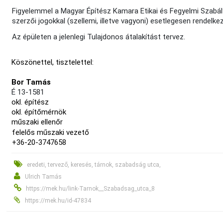
Figyelemmel a Magyar Építész Kamara Etikai és Fegyelmi Szabály
szerzői jogokkal (szellemi, illetve vagyoni) esetlegesen rendelkez
Az épületen a jelenlegi Tulajdonos átalakítást tervez.
Köszönettel, tisztelettel:
Bor Tamás
É 13-1581
okl. építész
okl. építőmérnök
műszaki ellenőr
felelős műszaki vezető
+36-20-3747658
eredeti, tervező, keresés, tárnok, szabadság utca,
Ulrich Tamás
https://mek.hu/link-Tarnok__Szabadsag_utca_8
https://mek.hu/id-47834