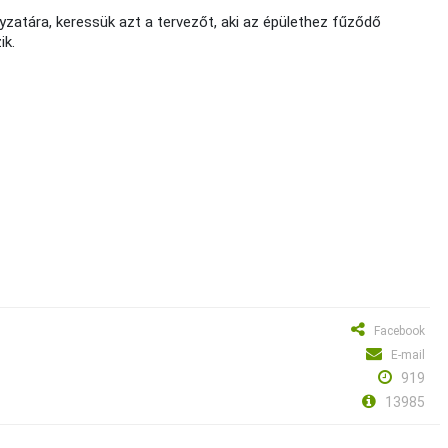
zatára, keressük azt a tervezőt, aki az épülethez fűződő
ik.
Facebook
E-mail
919
13985