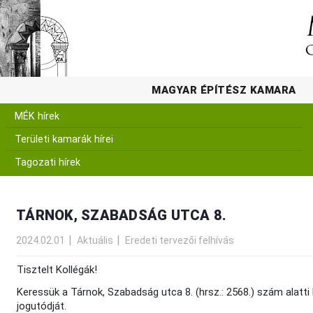
MAGYAR ÉPÍTÉSZ KAMARA
MÉK hírek
Területi kamarák hírei
Tagozati hírek
TÁRNOK, SZABADSÁG UTCA 8.
2024.02.01
Aktuális
Eredeti tervezői felhívás
Tisztelt Kollégák!
Keressük a Tárnok, Szabadság utca 8. (hrsz.: 2568.) szám alatti 
jogutódját.