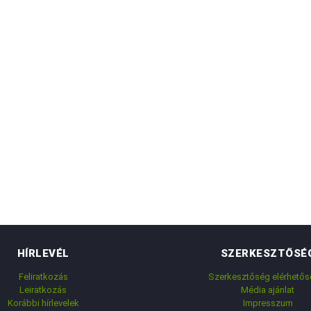
HÍRLEVÉL
SZERKESZTŐSÉ
Feliratkozás
Szerkesztőség elérhetős
Leiratkozás
Média ajánlat
Korábbi hírlevelek
Impresszum