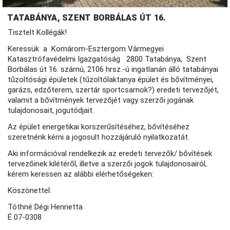
TATABÁNYA, SZENT BORBÁLAS ÚT 16.
Tisztelt Kollégák!
Keressük a Komárom-Esztergom Vármegyei
Katasztrófavédelmi Igazgatóság 2800 Tatabánya, Szent
Borbálas út 16. számú, 2106 hrsz.-ú ingatlanán álló tatabányai
tűzoltósági épületek (tűzoltólaktanya épület és bővítményei,
garázs, edzőterem, szertár sportcsarnok?) eredeti tervezőjét,
valamit a bővítmények tervezőjét vagy szerzői jogának
tulajdonosait, jogutódjait.
Az épület energetikai korszerűsítéséhez, bővítéséhez
szeretnénk kérni a jogosult hozzájáruló nyilatkozatát.
Aki információval rendelkezik az eredeti tervezők/ bővítések
tervezőinek kilétéről, illetve a szerzői jogok tulajdonosairól,
kérem keressen az alábbi elérhetőségeken:
Köszönettel:
Tóthné Dégi Henrietta
É 07-0308