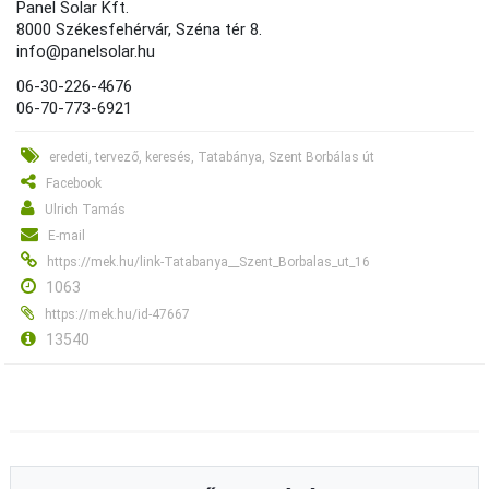
Panel Solar Kft.
8000 Székesfehérvár, Széna tér 8.
info@panelsolar.hu
06-30-226-4676
06-70-773-6921
eredeti, tervező, keresés, Tatabánya, Szent Borbálas út
Facebook
Ulrich Tamás
E-mail
https://mek.hu/link-Tatabanya__Szent_Borbalas_ut_16
1063
https://mek.hu/id-47667
13540