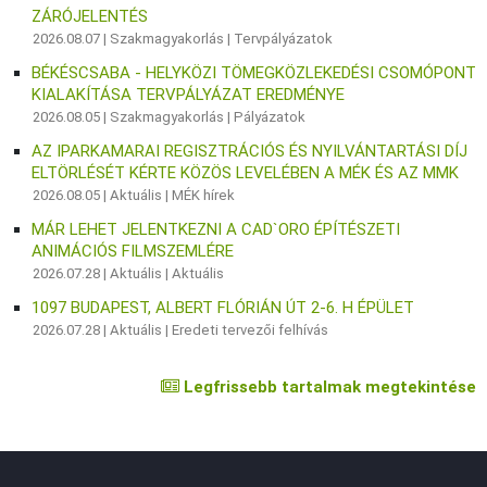
ZÁRÓJELENTÉS
2026.08.07 |
Szakmagyakorlás
|
Tervpályázatok
BÉKÉSCSABA - HELYKÖZI TÖMEGKÖZLEKEDÉSI CSOMÓPONT
KIALAKÍTÁSA TERVPÁLYÁZAT EREDMÉNYE
2026.08.05 |
Szakmagyakorlás
|
Pályázatok
AZ IPARKAMARAI REGISZTRÁCIÓS ÉS NYILVÁNTARTÁSI DÍJ
ELTÖRLÉSÉT KÉRTE KÖZÖS LEVELÉBEN A MÉK ÉS AZ MMK
2026.08.05 |
Aktuális
|
MÉK hírek
MÁR LEHET JELENTKEZNI A CAD`ORO ÉPÍTÉSZETI
ANIMÁCIÓS FILMSZEMLÉRE
2026.07.28 |
Aktuális
|
Aktuális
1097 BUDAPEST, ALBERT FLÓRIÁN ÚT 2-6. H ÉPÜLET
2026.07.28 |
Aktuális
|
Eredeti tervezői felhívás
Legfrissebb tartalmak megtekintése