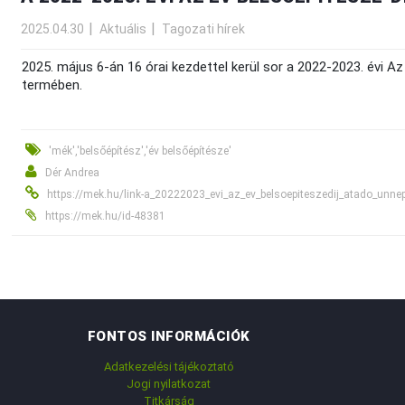
2025.04.30
Aktuális
Tagozati hírek
2025. május 6-án 16 órai kezdettel kerül sor a 2022-2023. évi 
termében.
'mék','belsőépítész','év belsőépítésze'
Dér Andrea
https://mek.hu/link-a_20222023_evi_az_ev_belsoepiteszedij_atado_un
https://mek.hu/id-48381
FONTOS INFORMÁCIÓK
Adatkezelési tájékoztató
Jogi nyilatkozat
Titkárság