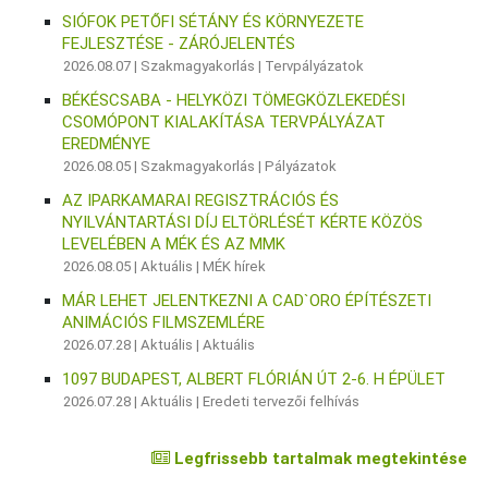
SIÓFOK PETŐFI SÉTÁNY ÉS KÖRNYEZETE
FEJLESZTÉSE - ZÁRÓJELENTÉS
2026.08.07 |
Szakmagyakorlás
|
Tervpályázatok
BÉKÉSCSABA - HELYKÖZI TÖMEGKÖZLEKEDÉSI
CSOMÓPONT KIALAKÍTÁSA TERVPÁLYÁZAT
EREDMÉNYE
2026.08.05 |
Szakmagyakorlás
|
Pályázatok
AZ IPARKAMARAI REGISZTRÁCIÓS ÉS
NYILVÁNTARTÁSI DÍJ ELTÖRLÉSÉT KÉRTE KÖZÖS
LEVELÉBEN A MÉK ÉS AZ MMK
2026.08.05 |
Aktuális
|
MÉK hírek
MÁR LEHET JELENTKEZNI A CAD`ORO ÉPÍTÉSZETI
ANIMÁCIÓS FILMSZEMLÉRE
2026.07.28 |
Aktuális
|
Aktuális
1097 BUDAPEST, ALBERT FLÓRIÁN ÚT 2-6. H ÉPÜLET
2026.07.28 |
Aktuális
|
Eredeti tervezői felhívás
Legfrissebb tartalmak megtekintése