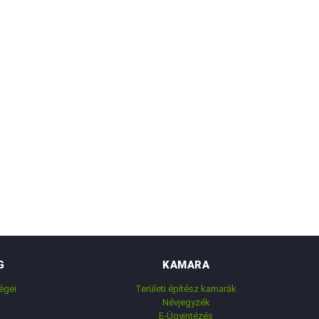
G
KAMARA
égei
Területi építész kamarák
Névjegyzék
E-Ügyintézés