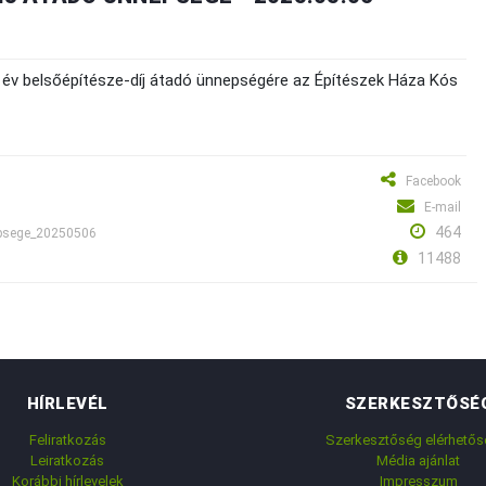
Az év belsőépítésze-díj átadó ünnepségére az Építészek Háza Kós
Facebook
E-mail
464
nepsege_20250506
11488
HÍRLEVÉL
SZERKESZTŐSÉ
Feliratkozás
Szerkesztőség elérhetős
Leiratkozás
Média ajánlat
Korábbi hírlevelek
Impresszum