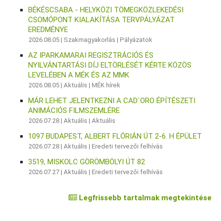
BÉKÉSCSABA - HELYKÖZI TÖMEGKÖZLEKEDÉSI
CSOMÓPONT KIALAKÍTÁSA TERVPÁLYÁZAT
EREDMÉNYE
2026.08.05 |
Szakmagyakorlás
|
Pályázatok
AZ IPARKAMARAI REGISZTRÁCIÓS ÉS
NYILVÁNTARTÁSI DÍJ ELTÖRLÉSÉT KÉRTE KÖZÖS
LEVELÉBEN A MÉK ÉS AZ MMK
2026.08.05 |
Aktuális
|
MÉK hírek
MÁR LEHET JELENTKEZNI A CAD`ORO ÉPÍTÉSZETI
ANIMÁCIÓS FILMSZEMLÉRE
2026.07.28 |
Aktuális
|
Aktuális
1097 BUDAPEST, ALBERT FLÓRIÁN ÚT 2-6. H ÉPÜLET
2026.07.28 |
Aktuális
|
Eredeti tervezői felhívás
3519, MISKOLC GÖRÖMBÖLYI ÚT 82
2026.07.27 |
Aktuális
|
Eredeti tervezői felhívás
Legfrissebb tartalmak megtekintése