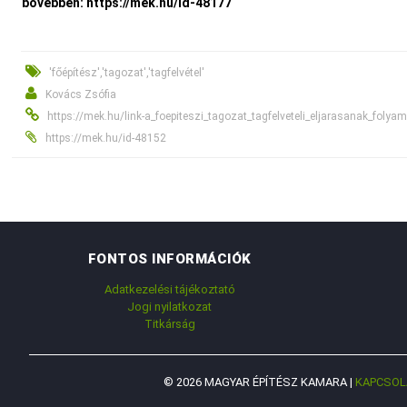
bővebben:
https://mek.hu/id-48177
'főépítész','tagozat','tagfelvétel'
Kovács Zsófia
https://mek.hu/link-a_foepiteszi_tagozat_tagfelveteli_eljarasanak_folya
https://mek.hu/id-48152
FONTOS INFORMÁCIÓK
Adatkezelési tájékoztató
Jogi nyilatkozat
Titkárság
© 2026 MAGYAR ÉPÍTÉSZ KAMARA |
KAPCSOL