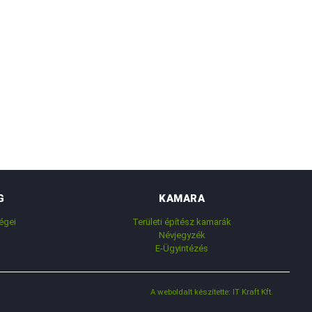
G
KAMARA
égei
Területi építész kamarák
Névjegyzék
E-Ügyintézés
A weboldalt készítette: IT Kraft Kft.