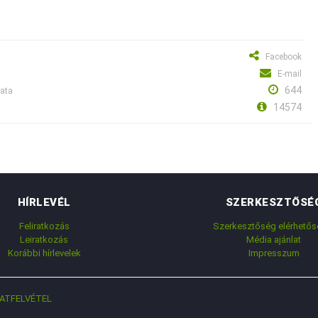
Facebook
E-mail
644
mata
14574
HÍRLEVÉL
SZERKESZTŐSÉ
Feliratkozás
Szerkesztőség elérhetős
Leiratkozás
Média ajánlat
Korábbi hírlevelek
Impresszum
ATFELVÉTEL