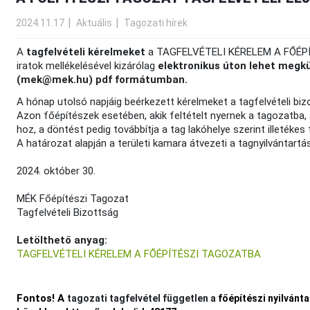
2024.11.17
Aktuális
Tagozati hírek
A
tagfelvételi kérelmeket
a TAGFELVÉTELI KÉRELEM A FŐÉPÍT
iratok mellékelésével kizárólag
elektronikus úton lehet megk
(mek@mek.hu) pdf formátumban.
A hónap utolsó napjáig beérkezett kérelmeket a tagfelvételi bizo
Azon főépítészek esetében, akik feltételt nyernek a tagozatba
hoz, a döntést pedig továbbítja a tag lakóhelye szerint illetékes 
A határozat alapján a területi kamara átvezeti a tagnyilvántartá
2024. október 30.
MÉK Főépítészi Tagozat
Tagfelvételi Bizottság
Letölthető anyag:
TAGFELVÉTELI KÉRELEM A FŐÉPÍTÉSZI TAGOZATBA
Fontos! A
tagozati tagfelvétel független a
főépítészi nyilvánta