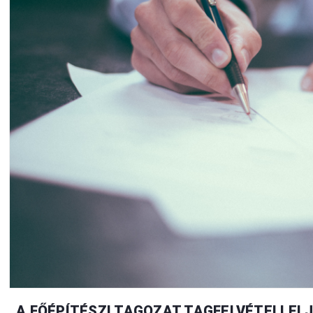
A FŐÉPÍTÉSZI TAGOZAT TAGFELVÉTELI E