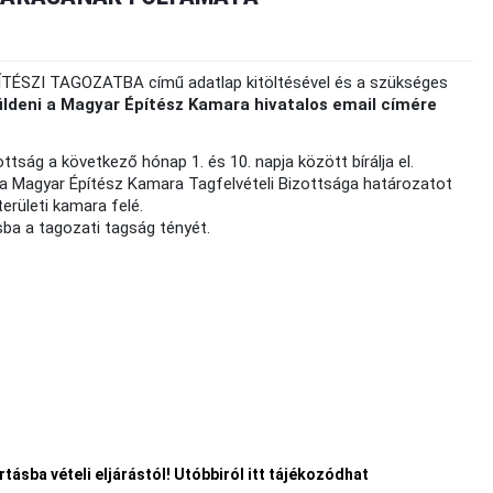
ÉSZI TAGOZATBA című adatlap kitöltésével és a szükséges
üldeni a Magyar Építész Kamara hivatalos email címére
ttság a következő hónap 1. és 10. napja között bírálja el.
, a Magyar Építész Kamara Tagfelvételi Bizottsága határozatot
területi kamara felé.
sba a tagozati tagság tényét.
rtásba vételi eljárástól! Utóbbiról itt tájékozódhat