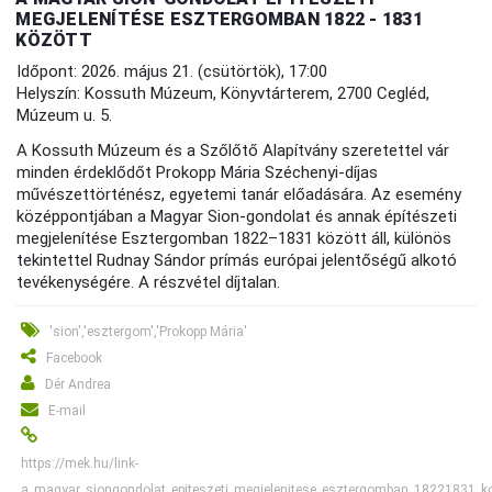
MEGJELENÍTÉSE ESZTERGOMBAN 1822 - 1831
KÖZÖTT
Időpont: 2026. május 21. (csütörtök), 17:00
Helyszín: Kossuth Múzeum, Könyvtárterem, 2700 Cegléd,
Múzeum u. 5.
A Kossuth Múzeum és a Szőlőtő Alapítvány szeretettel vár
minden érdeklődőt Prokopp Mária Széchenyi-díjas
művészettörténész, egyetemi tanár előadására. Az esemény
középpontjában a Magyar Sion-gondolat és annak építészeti
megjelenítése Esztergomban 1822–1831 között áll, különös
tekintettel Rudnay Sándor prímás európai jelentőségű alkotó
tevékenységére. A részvétel díjtalan.
'sion','esztergom','Prokopp Mária'
Facebook
Dér Andrea
E-mail
https://mek.hu/link-
a_magyar_siongondolat_epiteszeti_megjelenitese_esztergomban_18221831_k