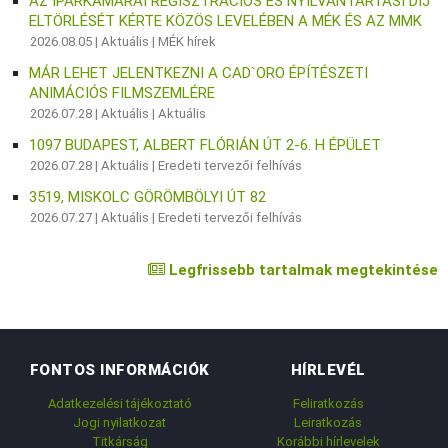
AZ IPARKAMARAI REGISZTRÁCIÓS ÉS NYILVÁNTARTÁSI DÍJ
ELTÖRLÉSÉT KÉRTE KÖZÖS LEVELÉBEN A MÉK ÉS AZ MMK
2026.08.05 |
Aktuális
|
MÉK hírek
MÁR LEHET JELENTKEZNI A CAD`ORO ÉPÍTÉSZETI
ANIMÁCIÓS FILMSZEMLÉRE
2026.07.28 |
Aktuális
|
Aktuális
1097 BUDAPEST, ALBERT FLÓRIÁN ÚT 2-6. H ÉPÜLET
2026.07.28 |
Aktuális
|
Eredeti tervezői felhívás
3519, MISKOLC GÖRÖMBÖLYI ÚT 82
2026.07.27 |
Aktuális
|
Eredeti tervezői felhívás
Legfrissebb tartalmak megtekintése
FONTOS INFORMÁCIÓK
HÍRLEVÉL
Adatkezelési tájékoztató
Feliratkozás
Jogi nyilatkozat
Leiratkozás
Titkárság
Korábbi hírlevelek