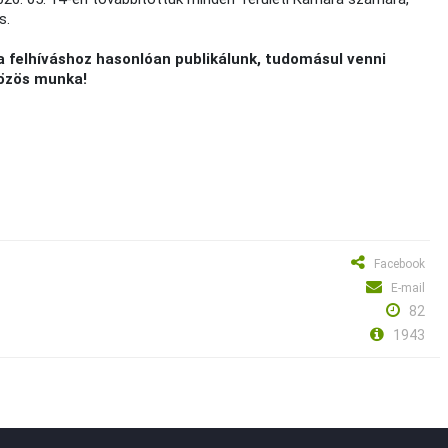
s.
a felhíváshoz hasonlóan publikálunk, tudomásul venni
közös munka!
Facebook
E-mail
82
1943