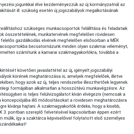
ményezési jogunkkal élve kezdeményezzük az új kormányzatnál az
akítását ill. szükség esetén új jogszabályok megalkotásának
eállításhoz szükséges munkacsoportok felállítása és feladataik
k összetételének, munkatervének megfelelően rövidesen
felelős gazdálkodás elvének megfelelően elsősorban a MÉK
nkacsoportokba becsatornázunk minden olyan szakmai véleményt,
iemelten számítunk a kamarai szakmagyakorlókra, továbbá a
ntését követően javaslattétel az új, igényelt jogszabályi
bályok körének meghatározása is, amelyek megfelelőek, illetve
ben, hogy azok az új, teljes rendszerbe illeszthetőek legyenek.
jelenlegi formájában alkalmatlan a hosszútávú munkavégzésre. Az
tésügyben is teljes felülvizsgálatot kíván elvégezni (nemcsak a
 koncepciójába illő módosításokat a rövidesen meghatározásra
re kívánja hajtani. A szakmagyakorlók érdeke, hogy a kisebb,
 3. pontban szereplő felvetésével kapcsolatban éppen ezért
múlik, így a szaktárca képviselőivel folytatott első személyes
szándékaikat!