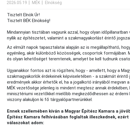
2026.05.19
MÉK
Elnökség
Tisztelt Elnök Úr!
Tisztelt BÉK Elnökség!
Mindannyian tisztában vagyunk azzal, hogy olyan időpillanatba
nyílik az építészetet, valamint a szakmagyakorlást érintő jogszab
Az elmúlt napok tapasztalatai alapján az is megállapítható, hogy
egyénileg, akár különböző közösségek, csoportok formájában. 
és olyan lehetőséget teremtenek, amelyet be kell tudnunk csa
Ugyanakkor fontos azt is rögzíteni, hogy - amellett, hogy a Ma
szakmagyakorlók érdekeinek képviseletében - a szakmát érintő 
eredmények akkor érhetők el, ha a jogalkotó irányából megvan
MÉK vezetősége jelenleg is mindent megtesz annak érdekében, 
minisztériumi vezetőkkel mielőbb megkezdődhessen az érdemi 
viszony alakuljon ki fő tárgyalópartnerünkkel.
Ennek szellemében kíván a Magyar Építész Kamara a jövőbe
Építész Kamara felhívásában foglaltak illeszkednek, ezért
válaszokat adom: