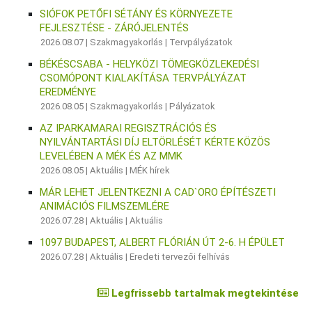
SIÓFOK PETŐFI SÉTÁNY ÉS KÖRNYEZETE
FEJLESZTÉSE - ZÁRÓJELENTÉS
2026.08.07 |
Szakmagyakorlás
|
Tervpályázatok
BÉKÉSCSABA - HELYKÖZI TÖMEGKÖZLEKEDÉSI
CSOMÓPONT KIALAKÍTÁSA TERVPÁLYÁZAT
EREDMÉNYE
2026.08.05 |
Szakmagyakorlás
|
Pályázatok
AZ IPARKAMARAI REGISZTRÁCIÓS ÉS
NYILVÁNTARTÁSI DÍJ ELTÖRLÉSÉT KÉRTE KÖZÖS
LEVELÉBEN A MÉK ÉS AZ MMK
2026.08.05 |
Aktuális
|
MÉK hírek
MÁR LEHET JELENTKEZNI A CAD`ORO ÉPÍTÉSZETI
ANIMÁCIÓS FILMSZEMLÉRE
2026.07.28 |
Aktuális
|
Aktuális
1097 BUDAPEST, ALBERT FLÓRIÁN ÚT 2-6. H ÉPÜLET
2026.07.28 |
Aktuális
|
Eredeti tervezői felhívás
Legfrissebb tartalmak megtekintése