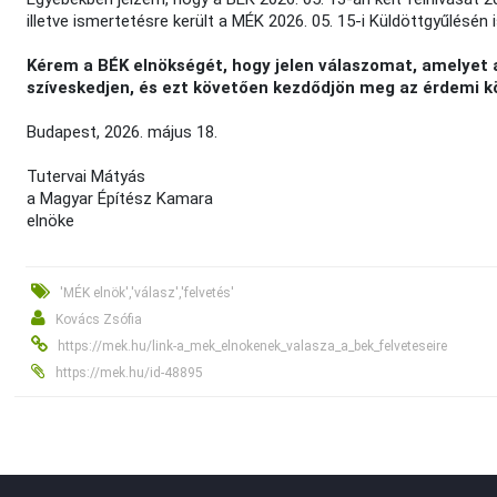
illetve ismertetésre került a MÉK 2026. 05. 15-i Küldöttgyűlésén i
Kérem a BÉK elnökségét, hogy jelen válaszomat, amelyet 
szíveskedjen, és ezt követően kezdődjön meg az érdemi 
Budapest, 2026. május 18.
Tutervai Mátyás
a Magyar Építész Kamara
elnöke
'MÉK elnök','válasz','felvetés'
Kovács Zsófia
https://mek.hu/link-a_mek_elnokenek_valasza_a_bek_felveteseire
https://mek.hu/id-48895