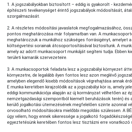
1. A jogszabályokban biztosított – eddig is gyakorolt - kezde
építészeti tevékenységet érintő jogszabályok módosítását, átal
szorgalmazását.
2. A részletes módosítási javaslatok megfogalmazásához, össz
pontos meghatározása már folyamatban van. A munkacsoporto
meghatározzuk a munkához szükséges forrásigényt, amelyet a 
költségvetési sorainak átcsoportosításával biztosítunk. A mu
amely az adott munkacsoport munkáját segíteni tudja. Ebben k
területi kamarák szervezeteire.
3. A munkacsoportok feladata lesz a jogszabályi környezet átteki
környezetre, de legalább ilyen fontos lesz azon meglévő jogsza
amelyben elegendő kisebb módosítások végrehajtása annak érdeké
E munka keretében kirajzolódik az a jogszabályi kör is, amely 
eddigi kommunikációja alapján az új kormányzat vélhetően az épí
nemzetgazdasági szempontból kiemelt beruházások terén) és a
kerülő jogalkotási ütemezésének megfelelően szinte azonnal vég
orvosolható módosításokra mielőbbi megoldás szülessen. A BÉK
úgy vélem, hogy ennek sikeressége a jogalkotó fogadókészségén 
egyeztetésünk keretében fontos lesz tisztázni erre vonatkozó 