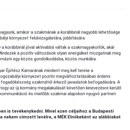
n vagyunk, amikor a szakmának a korábbinál nagyobb lehetősége
ályi környezet felülvizsgálatára, jobbítására.
 a korábbinál jóval aktívabbá váltak a szakmagyakorlók, akár
Mindezek a pozitív változások olyan energiákat mozgatnak meg
tornázni egy közös gondolkodásba, közös munkába.
gyar Építész Kamarának mindent meg kell tennie a
jogszabályi környezet pozitív megváltoztatásában érdemi
 a fogadókészség szakmától érkező javaslatok befogadására. A
hogy az új kormány megalakulását követően kinevezésre kerülő
kommunikáció és mielőbb szakmai alapokon nyugvó partneri
n is tevékenykedni. Mivel ezen céljaihoz a Budapesti
 a nekem címzett levélre, a MÉK Elnökeként az alábbiakat