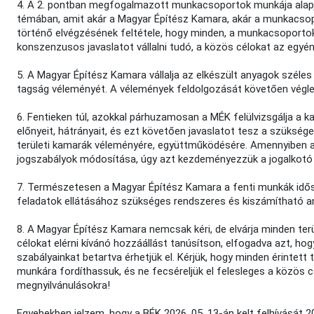
4. A 2. pontban megfogalmazott munkacsoportok munkája alapj
témában, amit akár a Magyar Építész Kamara, akár a munkacsop
történő elvégzésének feltétele, hogy minden, a munkacsoporto
konszenzusos javaslatot vállalni tudó, a közös célokat az egyéni 
5. A Magyar Építész Kamara vállalja az elkészült anyagok széle
tagság véleményét. A vélemények feldolgozását követően véglege
6. Fentieken túl, azokkal párhuzamosan a MÉK felülvizsgálja a 
előnyeit, hátrányait, és ezt követően javaslatot tesz a szüks
területi kamarák véleményére, együttműködésére. Amennyiben
jogszabályok módosítása, úgy azt kezdeményezzük a jogalkotó 
7. Természetesen a Magyar Építész Kamara a fenti munkák időszak
feladatok ellátásához szükséges rendszeres és kiszámítható an
8. A Magyar Építész Kamara nemcsak kéri, de elvárja minden te
célokat elérni kívánó hozzáállást tanúsítson, elfogadva azt, hog
szabályainkat betartva érhetjük el. Kérjük, hogy minden érinte
munkára fordíthassuk, és ne fecséreljük el felesleges a közös c
megnyilvánulásokra!
Egyebekben jelzem, hogy a BÉK 2026. 05. 13-án kelt felhívását 