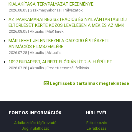
KIALAKÍTÁSA TERVPÁLYÁZAT EREDMÉNYE
2026.08.05 |
Szakmagyakorlás
|
Pályázatok
AZ IPARKAMARAI REGISZTRÁCIÓS ÉS NYILVÁNTARTÁSI DÍJ
ELTÖRLÉSÉT KÉRTE KÖZÖS LEVELÉBEN A MÉK ÉS AZ MMK
2026.08.05 |
Aktuális
|
MÉK hírek
MÁR LEHET JELENTKEZNI A CAD`ORO ÉPÍTÉSZETI
ANIMÁCIÓS FILMSZEMLÉRE
2026.07.28 |
Aktuális
|
Aktuális
1097 BUDAPEST, ALBERT FLÓRIÁN ÚT 2-6. H ÉPÜLET
2026.07.28 |
Aktuális
|
Eredeti tervezői felhívás
Legfrissebb tartalmak megtekintése
FONTOS INFORMÁCIÓK
HÍRLEVÉL
Adatkezelési tájékoztató
Feliratkozás
Jogi nyilatkozat
Leiratkozás