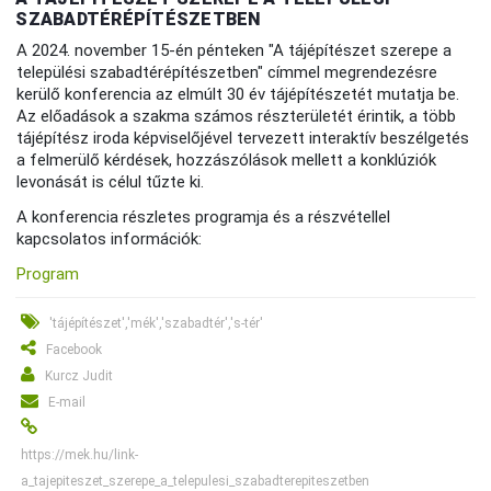
SZABADTÉRÉPÍTÉSZETBEN
A 2024. november 15-én pénteken "A tájépítészet szerepe a
települési szabadtérépítészetben" címmel megrendezésre
kerülő konferencia az elmúlt 30 év tájépítészetét mutatja be.
Az előadások a szakma számos részterületét érintik, a több
tájépítész iroda képviselőjével tervezett interaktív beszélgetés
a felmerülő kérdések, hozzászólások mellett a konklúziók
levonását is célul tűzte ki.
A konferencia részletes programja és a részvétellel
kapcsolatos információk:
Program
'tájépítészet','mék','szabadtér','s-tér'
Facebook
Kurcz Judit
E-mail
https://mek.hu/link-
a_tajepiteszet_szerepe_a_telepulesi_szabadterepiteszetben