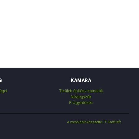
G
KAMARA
égei
Területi építész kamarák
Névjegyzék
E-Ügyintézés
A weboldalt készítette: IT Kraft Kft.