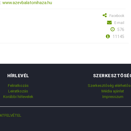
n:
www.azevbalatonihaza.hu
Facebook
E-mail
576
11145
HÍRLEVÉL
SZERKESZTŐSÉ
Feliratkozás
Szerkesztőség elérhetős
Leiratkozás
Média ajánlat
Korábbi hírlevelek
Impresszum
ATFELVÉTEL