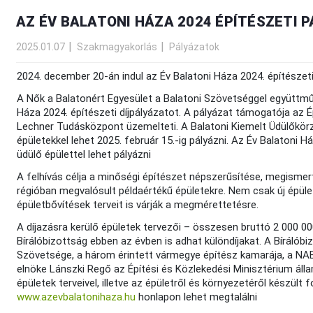
AZ ÉV BALATONI HÁZA 2024 ÉPÍTÉSZETI 
2025.01.07
Szakmagyakorlás
Pályázatok
2024. december 20-án indul az Év Balatoni Háza 2024. építészeti 
A Nők a Balatonért Egyesület a Balatoni Szövetséggel együttműk
Háza 2024. építészeti díjpályázatot. A pályázat támogatója az É
Lechner Tudásközpont üzemelteti. A Balatoni Kiemelt Üdülőkörze
épületekkel lehet 2025. február 15.-ig pályázni. Az Év Balatoni Há
üdülő épülettel lehet pályázni
A felhívás célja a minőségi építészet népszerűsítése, megismer
régióban megvalósult példaértékű épületekre. Nem csak új épület
épületbővítések terveit is várják a megmérettetésre.
A díjazásra kerülő épületek tervezői – összesen bruttó 2 000 00
Bírálóbizottság ebben az évben is adhat különdíjakat. A Bírál
Szövetsége, a három érintett vármegye építész kamarája, a NABE
elnöke Lánszki Regő az Építési és Közlekedési Minisztérium álla
épületek terveivel, illetve az épületről és környezetéről készült f
www.azevbalatonihaza.hu
honlapon lehet megtalálni