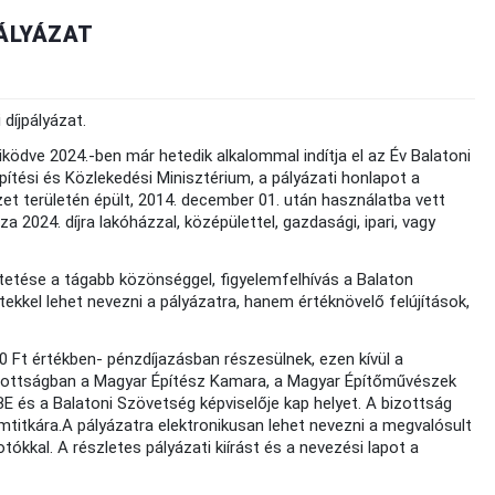
PÁLYÁZAT
díjpályázat.
ödve 2024.-ben már hetedik alkalommal indítja el az Év Balatoni
pítési és Közlekedési Minisztérium, a pályázati honlapot a
t területén épült, 2014. december 01. után használatba vett
za 2024. díjra lakóházzal, középülettel, gazdasági, ipari, vagy
tetése a tágabb közönséggel, figyelemfelhívás a Balaton
ekkel lehet nevezni a pályázatra, hanem értéknövelő felújítások,
0 Ft értékben- pénzdíjazásban részesülnek, ezen kívül a
óbizottságban a Magyar Építész Kamara, a Magyar Építőművészek
 és a Balatoni Szövetség képviselője kap helyet. A bizottság
mtitkára.A pályázatra elektronikusan lehet nevezni a megvalósult
otókkal. A részletes pályázati kiírást és a nevezési lapot a