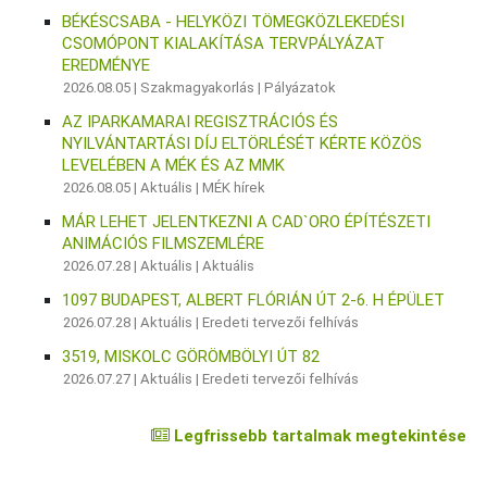
BÉKÉSCSABA - HELYKÖZI TÖMEGKÖZLEKEDÉSI
CSOMÓPONT KIALAKÍTÁSA TERVPÁLYÁZAT
EREDMÉNYE
2026.08.05 |
Szakmagyakorlás
|
Pályázatok
AZ IPARKAMARAI REGISZTRÁCIÓS ÉS
NYILVÁNTARTÁSI DÍJ ELTÖRLÉSÉT KÉRTE KÖZÖS
LEVELÉBEN A MÉK ÉS AZ MMK
2026.08.05 |
Aktuális
|
MÉK hírek
MÁR LEHET JELENTKEZNI A CAD`ORO ÉPÍTÉSZETI
ANIMÁCIÓS FILMSZEMLÉRE
2026.07.28 |
Aktuális
|
Aktuális
1097 BUDAPEST, ALBERT FLÓRIÁN ÚT 2-6. H ÉPÜLET
2026.07.28 |
Aktuális
|
Eredeti tervezői felhívás
3519, MISKOLC GÖRÖMBÖLYI ÚT 82
2026.07.27 |
Aktuális
|
Eredeti tervezői felhívás
Legfrissebb tartalmak megtekintése