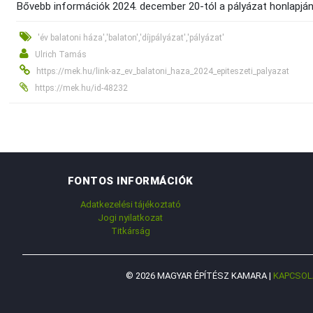
Bővebb információk 2024. december 20-tól a pályázat honlapjá
'év balatoni háza','balaton','díjpályázat','pályázat'
Ulrich Tamás
https://mek.hu/link-az_ev_balatoni_haza_2024_epiteszeti_palyazat
https://mek.hu/id-48232
FONTOS INFORMÁCIÓK
Adatkezelési tájékoztató
Jogi nyilatkozat
Titkárság
© 2026 MAGYAR ÉPÍTÉSZ KAMARA |
KAPCSOL