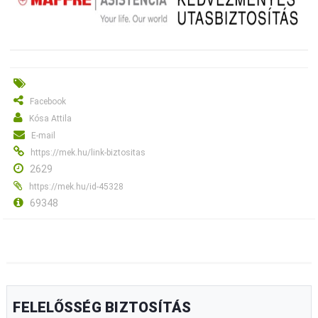
Facebook
Kósa Attila
E-mail
https://mek.hu/link-biztositas
2629
https://mek.hu/id-45328
69348
FELELŐSSÉG BIZTOSÍTÁS