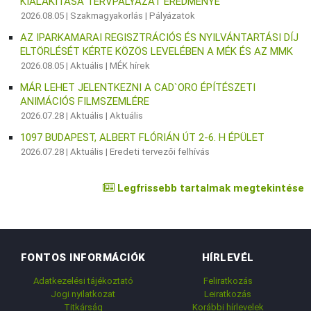
KIALAKÍTÁSA TERVPÁLYÁZAT EREDMÉNYE
2026.08.05 |
Szakmagyakorlás
|
Pályázatok
AZ IPARKAMARAI REGISZTRÁCIÓS ÉS NYILVÁNTARTÁSI DÍJ
ELTÖRLÉSÉT KÉRTE KÖZÖS LEVELÉBEN A MÉK ÉS AZ MMK
2026.08.05 |
Aktuális
|
MÉK hírek
MÁR LEHET JELENTKEZNI A CAD`ORO ÉPÍTÉSZETI
ANIMÁCIÓS FILMSZEMLÉRE
2026.07.28 |
Aktuális
|
Aktuális
1097 BUDAPEST, ALBERT FLÓRIÁN ÚT 2-6. H ÉPÜLET
2026.07.28 |
Aktuális
|
Eredeti tervezői felhívás
Legfrissebb tartalmak megtekintése
FONTOS INFORMÁCIÓK
HÍRLEVÉL
Adatkezelési tájékoztató
Feliratkozás
Jogi nyilatkozat
Leiratkozás
Titkárság
Korábbi hírlevelek