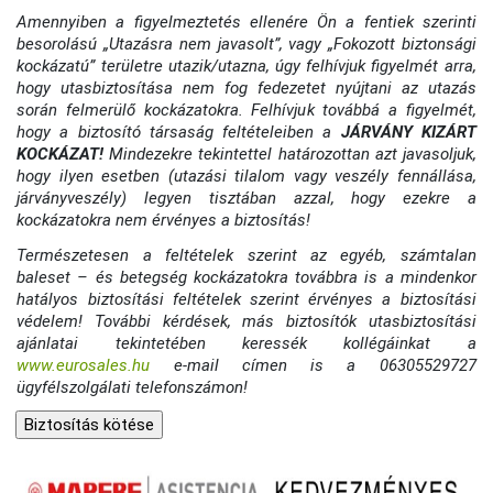
Amennyiben a figyelmeztetés ellenére Ön a fentiek szerinti
besorolású „Utazásra nem javasolt”, vagy „Fokozott biztonsági
kockázatú” területre utazik/utazna, úgy felhívjuk figyelmét arra,
hogy utasbiztosítása nem fog fedezetet nyújtani az utazás
során felmerülő kockázatokra. Felhívjuk továbbá a figyelmét,
hogy a biztosító társaság feltételeiben a
JÁRVÁNY KIZÁRT
KOCKÁZAT!
Mindezekre tekintettel határozottan azt javasoljuk,
hogy ilyen esetben (utazási tilalom vagy veszély fennállása,
járványveszély) legyen tisztában azzal, hogy ezekre a
kockázatokra nem érvényes a biztosítás!
Természetesen a feltételek szerint az egyéb, számtalan
baleset – és betegség kockázatokra továbbra is a mindenkor
hatályos biztosítási feltételek szerint érvényes a biztosítási
védelem! További kérdések, más biztosítók utasbiztosítási
ajánlatai tekintetében keressék kollégáinkat a
www.eurosales.hu
e-mail címen is a 06305529727
ügyfélszolgálati telefonszámon!