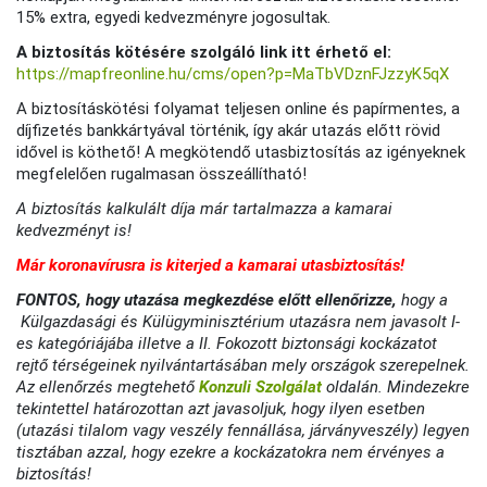
15% extra, egyedi kedvezményre jogosultak.
A biztosítás kötésére szolgáló link itt érhető el:
https://mapfreonline.hu/cms/open?p=MaTbVDznFJzzyK5qX
A biztosításkötési folyamat teljesen online és papírmentes, a
díjfizetés bankkártyával történik, így akár utazás előtt rövid
idővel is köthető! A megkötendő utasbiztosítás az igényeknek
megfelelően rugalmasan összeállítható!
A biztosítás kalkulált díja már tartalmazza a kamarai
kedvezményt is!
Már koronavírusra is kiterjed a kamarai utasbiztosítás!
FONTOS, hogy utazása megkezdése előtt ellenőrizze,
hogy a
Külgazdasági és Külügyminisztérium utazásra nem javasolt I-
es kategóriájába illetve a II. Fokozott biztonsági kockázatot
rejtő térségeinek nyilvántartásában mely országok szerepelnek.
Az ellenőrzés megtehető
Konzuli Szolgálat
oldalán.
Mindezekre
tekintettel határozottan azt javasoljuk, hogy ilyen esetben
(utazási tilalom vagy veszély fennállása, járványveszély) legyen
tisztában azzal, hogy ezekre a kockázatokra nem érvényes a
biztosítás!