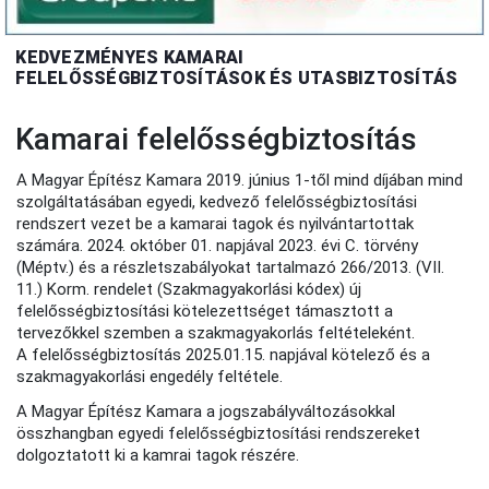
KEDVEZMÉNYES KAMARAI
FELELŐSSÉGBIZTOSÍTÁSOK ÉS UTASBIZTOSÍTÁS
Kamarai felelősségbiztosítás
A Magyar Építész Kamara 2019. június 1-től mind díjában mind
szolgáltatásában egyedi, kedvező felelősségbiztosítási
rendszert vezet be a kamarai tagok és nyilvántartottak
számára. 2024. október 01. napjával 2023. évi C. törvény
(Méptv.) és a részletszabályokat tartalmazó 266/2013. (VII.
11.) Korm. rendelet (Szakmagyakorlási kódex) új
felelősségbiztosítási kötelezettséget támasztott a
tervezőkkel szemben a szakmagyakorlás feltételeként.
A felelősségbiztosítás 2025.01.15. napjával kötelező és a
szakmagyakorlási engedély feltétele.
A Magyar Építész Kamara a jogszabályváltozásokkal
összhangban egyedi felelősségbiztosítási rendszereket
dolgoztatott ki a kamrai tagok részére.