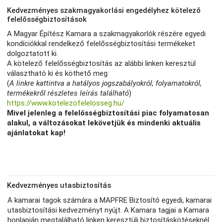
Kedvezményes szakmagyakorlási engedélyhez kötelező
felelősségbiztosítások
A Magyar Építész Kamara a szakmagyakorlók részére egyedi
kondíciókkal rendelkező felelősségbiztosítási termékeket
dolgoztatott ki.
A kötelező felelősségbiztosítás az alábbi linken keresztül
választható ki és köthető meg:
(
A linkre kattintva a hatályos jogszabályokról, folyamatokról,
termékekről részletes leírás található
)
https://www.kotelezofelelosseg.hu/
Mivel jelenleg a felelősségbiztosítási piac folyamatosan
alakul, a változásokat lekövetjük és mindenki aktuális
ajánlatokat kap!
Kedvezményes utasbiztosítás
A kamarai tagok számára a MAPFRE Biztosító egyedi, kamarai
utasbiztosítási kedvezményt nyújt. A Kamara tagjai a Kamara
honlapján megtalálható linken keresztüli biztosításkötéseknél