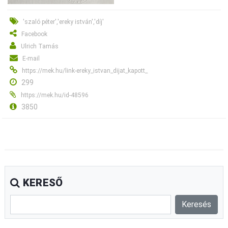
'szaló péter','ereky istván','díj'
Facebook
Ulrich Tamás
E-mail
https://mek.hu/link-ereky_istvan_dijat_kapott_
299
https://mek.hu/id-48596
3850
KERESŐ