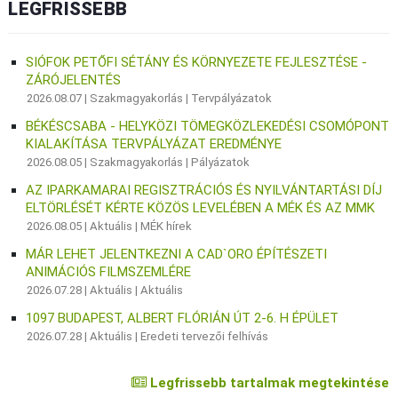
LEGFRISSEBB
SIÓFOK PETŐFI SÉTÁNY ÉS KÖRNYEZETE FEJLESZTÉSE -
ZÁRÓJELENTÉS
2026.08.07 |
Szakmagyakorlás
|
Tervpályázatok
BÉKÉSCSABA - HELYKÖZI TÖMEGKÖZLEKEDÉSI CSOMÓPONT
KIALAKÍTÁSA TERVPÁLYÁZAT EREDMÉNYE
2026.08.05 |
Szakmagyakorlás
|
Pályázatok
AZ IPARKAMARAI REGISZTRÁCIÓS ÉS NYILVÁNTARTÁSI DÍJ
ELTÖRLÉSÉT KÉRTE KÖZÖS LEVELÉBEN A MÉK ÉS AZ MMK
2026.08.05 |
Aktuális
|
MÉK hírek
MÁR LEHET JELENTKEZNI A CAD`ORO ÉPÍTÉSZETI
ANIMÁCIÓS FILMSZEMLÉRE
2026.07.28 |
Aktuális
|
Aktuális
1097 BUDAPEST, ALBERT FLÓRIÁN ÚT 2-6. H ÉPÜLET
2026.07.28 |
Aktuális
|
Eredeti tervezői felhívás
Legfrissebb tartalmak megtekintése