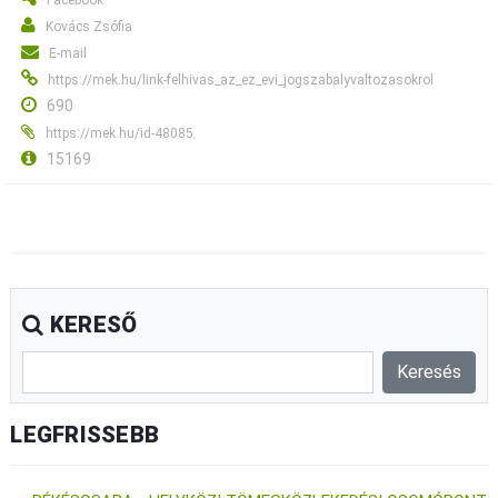
Facebook
Kovács Zsófia
E-mail
https://mek.hu/link-felhivas_az_ez_evi_jogszabalyvaltozasokrol
690
https://mek.hu/id-48085
15169
KERESŐ
LEGFRISSEBB