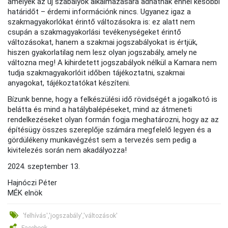
amelyek az új szabályok alkalmazására adhatnak ennél későbbi
határidőt – érdemi információnk nincs. Ugyanez igaz a
szakmagyakorlókat érintő változásokra is: ez alatt nem
csupán a szakmagyakorlási tevékenységeket érintő
változásokat, hanem a szakmai jogszabályokat is értjük,
hiszen gyakorlatilag nem lesz olyan jogszabály, amely ne
változna meg! A kihirdetett jogszabályok nélkül a Kamara nem
tudja szakmagyakorlóit időben tájékoztatni, szakmai
anyagokat, tájékoztatókat készíteni.
Bízunk benne, hogy a felkészülési idő rövidségét a jogalkotó is
belátta és mind a hatálybalépéseket, mind az átmeneti
rendelkezéseket olyan formán fogja meghatározni, hogy az az
építésügy összes szereplője számára megfelelő legyen és a
gördülékeny munkavégzést sem a tervezés sem pedig a
kivitelezés során nem akadályozza!
2024. szeptember 13.
Hajnóczi Péter
MÉK elnök
'felhívás','jogszabály','változások'