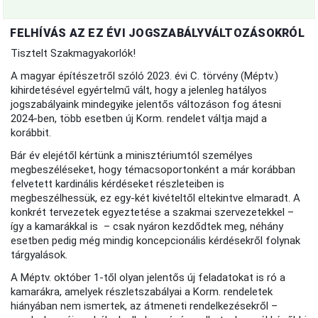
FELHÍVÁS AZ EZ ÉVI JOGSZABÁLYVÁLTOZÁSOKRÓL
Tisztelt Szakmagyakorlók!
A magyar építészetről szóló 2023. évi C. törvény (Méptv.)
kihirdetésével egyértelmű vált, hogy a jelenleg hatályos
jogszabályaink mindegyike jelentős változáson fog átesni
2024-ben, több esetben új Korm. rendelet váltja majd a
korábbit.
Bár év elejétől kértünk a minisztériumtól személyes
megbeszéléseket, hogy témacsoportonként a már korábban
felvetett kardinális kérdéseket részleteiben is
megbeszélhessük, ez egy-két kivételtől eltekintve elmaradt. A
konkrét tervezetek egyeztetése a szakmai szervezetekkel –
így a kamarákkal is – csak nyáron kezdődtek meg, néhány
esetben pedig még mindig koncepcionális kérdésekről folynak
tárgyalások.
A Méptv. október 1-től olyan jelentős új feladatokat is ró a
kamarákra, amelyek részletszabályai a Korm. rendeletek
hiányában nem ismertek, az átmeneti rendelkezésekről –