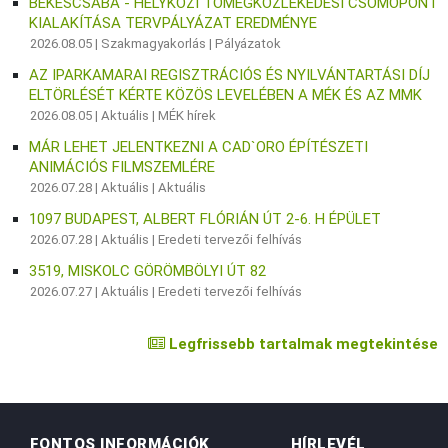
BÉKÉSCSABA - HELYKÖZI TÖMEGKÖZLEKEDÉSI CSOMÓPONT
KIALAKÍTÁSA TERVPÁLYÁZAT EREDMÉNYE
2026.08.05 |
Szakmagyakorlás
|
Pályázatok
AZ IPARKAMARAI REGISZTRÁCIÓS ÉS NYILVÁNTARTÁSI DÍJ
ELTÖRLÉSÉT KÉRTE KÖZÖS LEVELÉBEN A MÉK ÉS AZ MMK
2026.08.05 |
Aktuális
|
MÉK hírek
MÁR LEHET JELENTKEZNI A CAD`ORO ÉPÍTÉSZETI
ANIMÁCIÓS FILMSZEMLÉRE
2026.07.28 |
Aktuális
|
Aktuális
1097 BUDAPEST, ALBERT FLÓRIÁN ÚT 2-6. H ÉPÜLET
2026.07.28 |
Aktuális
|
Eredeti tervezői felhívás
3519, MISKOLC GÖRÖMBÖLYI ÚT 82
2026.07.27 |
Aktuális
|
Eredeti tervezői felhívás
Legfrissebb tartalmak megtekintése
FONTOS INFORMÁCIÓK
HÍRLEVÉL