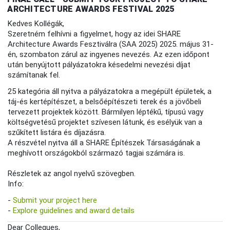
ARCHITECTURE AWARDS FESTIVAL 2025
Kedves Kollégák,
Szeretném felhívni a figyelmet, hogy az idei SHARE
Architecture Awards Fesztiválra (SAA 2025) 2025. május 31-
én, szombaton zárul az ingyenes nevezés. Az ezen időpont
után benyújtott pályázatokra késedelmi nevezési díjat
számítanak fel.
25 kategória áll nyitva a pályázatokra a megépült épületek, a
táj-és kertépítészet, a belsőépítészeti terek és a jövőbeli
tervezett projektek között. Bármilyen léptékű, típusú vagy
költségvetésű projektet szívesen látunk, és esélyük van a
szűkített listára és díjazásra.
A részvétel nyitva áll a SHARE Építészek Társaságának a
meghívott országokból származó tagjai számára is.
Részletek az angol nyelvű szövegben.
Info:
-
Submit your project here
-
Explore guidelines and award details
Dear Collegues,