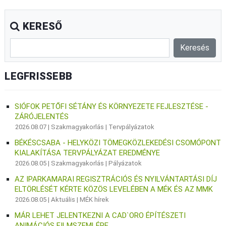
KERESŐ
LEGFRISSEBB
SIÓFOK PETŐFI SÉTÁNY ÉS KÖRNYEZETE FEJLESZTÉSE -
ZÁRÓJELENTÉS
2026.08.07 |
Szakmagyakorlás
|
Tervpályázatok
BÉKÉSCSABA - HELYKÖZI TÖMEGKÖZLEKEDÉSI CSOMÓPONT
KIALAKÍTÁSA TERVPÁLYÁZAT EREDMÉNYE
2026.08.05 |
Szakmagyakorlás
|
Pályázatok
AZ IPARKAMARAI REGISZTRÁCIÓS ÉS NYILVÁNTARTÁSI DÍJ
ELTÖRLÉSÉT KÉRTE KÖZÖS LEVELÉBEN A MÉK ÉS AZ MMK
2026.08.05 |
Aktuális
|
MÉK hírek
MÁR LEHET JELENTKEZNI A CAD`ORO ÉPÍTÉSZETI
ANIMÁCIÓS FILMSZEMLÉRE