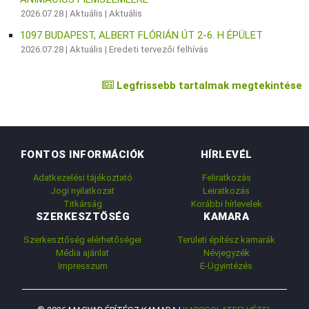
2026.07.28 |
Aktuális
|
Aktuális
1097 BUDAPEST, ALBERT FLÓRIÁN ÚT 2-6. H ÉPÜLET
2026.07.28 |
Aktuális
|
Eredeti tervezői felhívás
Legfrissebb tartalmak megtekintése
FONTOS INFORMÁCIÓK
HÍRLEVÉL
Adatkezelési tájékoztató
Feliratkozás
Jogi nyilatkozat
Leiratkozás
Titkárság
Korábbi hírlevelek
SZERKESZTŐSÉG
KAMARA
Szerkesztőség elérhetőségei
Területi építész kamarák
Média ajánlat
Névjegyzék
Impresszum
E-Ügyintézés