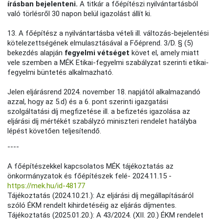
írásban bejelenteni.
A titkár a főépítészi nyilvántartásból
való törlésről 30 napon belül igazolást állít ki.
13. A főépítész a nyilvántartásba vételi ill. változás-bejelentési
kötelezettségének elmulasztásával a Főéprend. 3/D. § (5)
bekezdés alapján
fegyelmi vétséget
követ el, amely miatt
vele szemben a MÉK Etikai-fegyelmi szabályzat szerinti etikai-
fegyelmi büntetés alkalmazható.
Jelen eljárásrend 2024. november 18. napjától alkalmazandó
azzal, hogy az 5.d) és a 6. pont szerinti igazgatási
szolgáltatási díj megfizetése ill. a befizetés igazolása az
eljárási díj mértékét szabályzó miniszteri rendelet hatályba
lépést követően teljesítendő.
----
A főépítészekkel kapcsolatos MÉK tájékoztatás az
önkormányzatok és főépítészek felé- 2024.11.15 -
https://mek.hu/id-48177
Tájékoztatás (2024.10.21.): Az eljárási díj megállapításáról
szóló ÉKM rendelt kihirdetéséig az eljárás díjmentes.
Tájékoztatás (2025.01.20.): A 43/2024. (XII. 20.) ÉKM rendelet