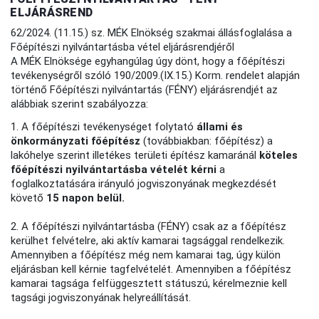
ELJÁRÁSREND
62/2024. (11.15.) sz. MÉK Elnökség szakmai állásfoglalása a
Főépítészi nyilvántartásba vétel eljárásrendjéről
A MÉK Elnöksége egyhangúlag úgy dönt, hogy a főépítészi
tevékenységről szóló 190/2009.(IX.15.) Korm. rendelet alapján
történő Főépítészi nyilvántartás (FÉNY) eljárásrendjét az
alábbiak szerint szabályozza:
1. A főépítészi tevékenységet folytató
állami és
önkormányzati főépítész
(továbbiakban: főépítész) a
lakóhelye szerint illetékes területi építész kamaránál
köteles
főépítészi nyilvántartásba vételét kérni
a
foglalkoztatására irányuló jogviszonyának megkezdését
követő
15 napon belül.
2. A főépítészi nyilvántartásba (FÉNY) csak az a főépítész
kerülhet felvételre, aki aktív kamarai tagsággal rendelkezik.
Amennyiben a főépítész még nem kamarai tag, úgy külön
eljárásban kell kérnie tagfelvételét. Amennyiben a főépítész
kamarai tagsága felfüggesztett státuszú, kérelmeznie kell
tagsági jogviszonyának helyreállítását.