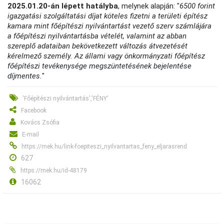
2025.01.20-án lépett hatályba
, melynek alapján: "
6500 forint
igazgatási szolgáltatási díjat köteles fizetni a területi építész
kamara mint főépítészi nyilvántartást vezető szerv számlájára
a főépítészi nyilvántartásba vételét, valamint az abban
szereplő adataiban bekövetkezett változás átvezetését
kérelmező személy. Az állami vagy önkormányzati főépítész
főépítészi tevékenysége megszüntetésének bejelentése
díjmentes.
"
'Főépítészi nyilvántartás','FÉNY'
Facebook
Kovács Zsófia
E-mail
https://mek.hu/link-foepiteszi_nyilvantartas_feny_eljarasrend
627
https://mek.hu/id-48179
16062