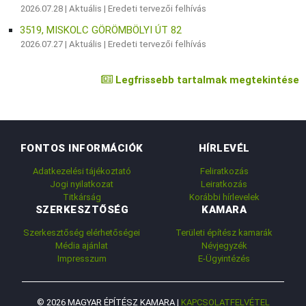
2026.07.28 |
Aktuális
|
Eredeti tervezői felhívás
3519, MISKOLC GÖRÖMBÖLYI ÚT 82
2026.07.27 |
Aktuális
|
Eredeti tervezői felhívás
Legfrissebb tartalmak megtekintése
FONTOS INFORMÁCIÓK
HÍRLEVÉL
Adatkezelési tájékoztató
Feliratkozás
Jogi nyilatkozat
Leiratkozás
Titkárság
Korábbi hírlevelek
SZERKESZTŐSÉG
KAMARA
Szerkesztőség elérhetőségei
Területi építész kamarák
Média ajánlat
Névjegyzék
Impresszum
E-Ügyintézés
© 2026 MAGYAR ÉPÍTÉSZ KAMARA |
KAPCSOLATFELVÉTEL