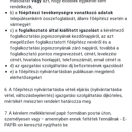
másolatát
vagy
azt, hogy előbbiek egyikével sem
rendelkezik,
b) a
főépítészi tevékenységre vonatkozó adatok
településenkénti összefoglalását, állami főépítész esetén a
vármegyét
c) a
foglalkoztató által kiállított igazolást
a kérelmező
foglalkoztatási jogviszonyának kezdőnapjáról, az azt
megelőzően foglalkoztatott főépítész nevéről és a
foglalkoztatási jogviszonyának záró napjáról, továbbá a
foglalkoztató pontos megnevezését, címét, levelezési
címét, hivatalos honlapját, telefonszámát, email címét is
d) az igazgatási szolgáltatási díj befizetésének igazolását
e) a főépítészi nyilvántartásban publikusan megjelenő
elérhetőségeket
6. A főépítészi nyilvántartásba vételi eljárás (nyilvántartásba
vétel, változásbejelentés) igazgatási szolgáltatási díjköteles,
mértékét miniszteri rendelet határozza meg.
7. A kérelem mellékleteivel papír formában postai úton,
személyesen vagy – amennyiben ennek feltételi fennállnak - E-
PAPÍR-on keresztül nyújtható be.