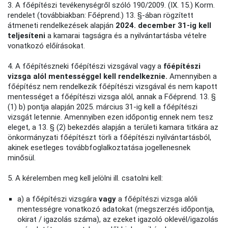
3. A főépítészi tevékenységről szóló 190/2009. (IX. 15.) Korm.
rendelet (továbbiakban: Főéprend.) 13. §-ában rögzített
átmeneti rendelkezések alapján
2024. december 31-ig kell
teljesíteni
a kamarai tagságra és a nyilvántartásba vételre
vonatkozó előírásokat.
4. A főépítészneki főépítészi vizsgával vagy a
főépítészi
vizsga alól mentességgel kell rendelkeznie.
Amennyiben a
főépítész nem rendelkezik főépítészi vizsgával és nem kapott
mentességet a főépítészi vizsga alól, annak a Főéprend. 13. §
(1) b) pontja alapján 2025. március 31-ig kell a főépítészi
vizsgát letennie. Amennyiben ezen időpontig ennek nem tesz
eleget, a 13. § (2) bekezdés alapján a területi kamara titkára az
önkormányzati főépítészt törli a főépítészi nyilvántartásból,
akinek esetleges továbbfoglalkoztatása jogellenesnek
minősül.
5. A kérelemben meg kell jelölni ill. csatolni kell:
a) a főépítészi vizsgára
vagy
a főépítészi vizsga alóli
mentességre vonatkozó adatokat (megszerzés időpontja,
okirat / igazolás száma), az ezeket igazoló oklevél/igazolás