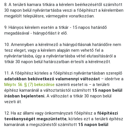
8. A területi kamara titkára a kérelem beérkezésétől számított
30 napon belül nyilvántartásba veszi a főépítészt a kérelemben
megjelölt településre, vármegyére vonatkozóan.
9. Hiányos kérelem esetén a titkár - 15 napos határidő
megadásával - hiánypótlást ír elő.
10. Amennyiben a kérelmező a hiánypótlásnak határidőre nem
tesz eleget, vagy a kérelem alapján nem vehető fel a
nyilvántartásba, úgy a nyilvántartásba vétel elutasításáról a
titkár 30 napon belül határozatban értesíti a kérelmezőt.
11. A főépítész köteles a főépítészi nyilvántartásban szereplő
adatokban bekövetkező valamennyi változást
– ideértve a
Méptv. 56. § (7) bekezdése
szerinti esetet is – a területi
építész kamaránál a változtatástól számított
15 napon belül
írásban bejelenteni.
A változást a titkár 30 napon belül
vezeti át.
12. Ha az állami vagy önkormányzati főépítész a
főépítészi
tevékenységét megszüntette
, köteles ezt a területi építész
kamarának a megszűnéstől számított
15 napon belül