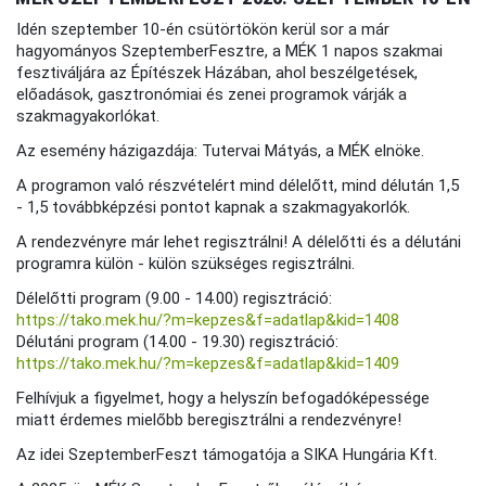
Idén szeptember 10-én csütörtökön kerül sor a már
hagyományos SzeptemberFesztre, a MÉK 1 napos szakmai
fesztiváljára az Építészek Házában, ahol beszélgetések,
előadások, gasztronómiai és zenei programok várják a
szakmagyakorlókat.
Az esemény házigazdája: Tutervai Mátyás, a MÉK elnöke.
A programon való részvételért mind délelőtt, mind délután 1,5
- 1,5 továbbképzési pontot kapnak a szakmagyakorlók.
A rendezvényre már lehet regisztrálni! A délelőtti és a délutáni
programra külön - külön szükséges regisztrálni.
Délelőtti program (9.00 - 14.00) regisztráció:
https://tako.mek.hu/?m=kepzes&f=adatlap&kid=1408
Délutáni program (14.00 - 19.30) regisztráció:
https://tako.mek.hu/?m=kepzes&f=adatlap&kid=1409
Felhívjuk a figyelmet, hogy a helyszín befogadóképessége
miatt érdemes mielőbb beregisztrálni a rendezvényre!
Az idei SzeptemberFeszt támogatója a SIKA Hungária Kft.