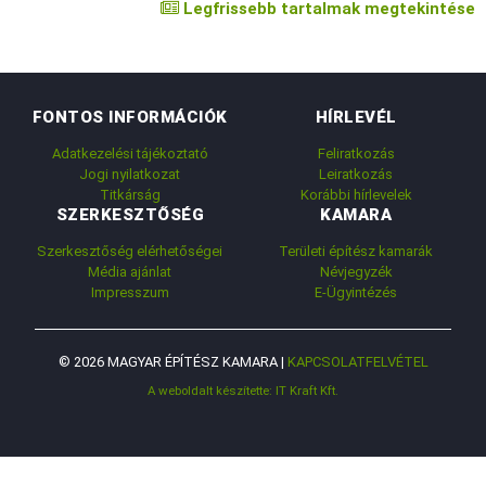
Legfrissebb tartalmak megtekintése
FONTOS INFORMÁCIÓK
HÍRLEVÉL
Adatkezelési tájékoztató
Feliratkozás
Jogi nyilatkozat
Leiratkozás
Titkárság
Korábbi hírlevelek
SZERKESZTŐSÉG
KAMARA
Szerkesztőség elérhetőségei
Területi építész kamarák
Média ajánlat
Névjegyzék
Impresszum
E-Ügyintézés
© 2026 MAGYAR ÉPÍTÉSZ KAMARA |
KAPCSOLATFELVÉTEL
A weboldalt készítette: IT Kraft Kft.