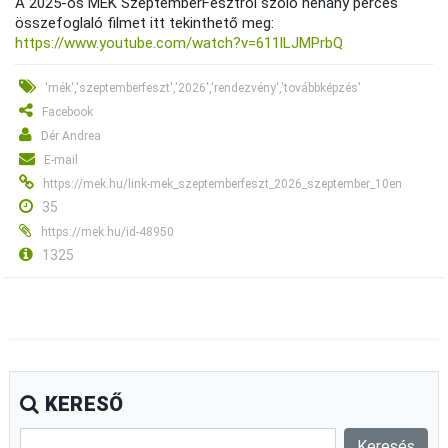
A 2025-ös MÉK SzeptemberFesztről szóló néhány perces
összefoglaló filmet itt tekinthető meg:
https://www.youtube.com/watch?v=611lLJMPrbQ
'mék','szeptemberfeszt','2026','rendezvény','továbbképzés'
Facebook
Dér Andrea
E-mail
https://mek.hu/link-mek_szeptemberfeszt_2026_szeptember_10en
35
https://mek.hu/id-48950
1325
KERESŐ