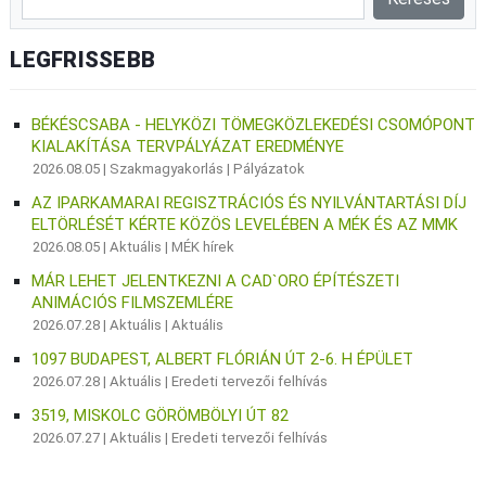
LEGFRISSEBB
BÉKÉSCSABA - HELYKÖZI TÖMEGKÖZLEKEDÉSI CSOMÓPONT
KIALAKÍTÁSA TERVPÁLYÁZAT EREDMÉNYE
2026.08.05 |
Szakmagyakorlás
|
Pályázatok
AZ IPARKAMARAI REGISZTRÁCIÓS ÉS NYILVÁNTARTÁSI DÍJ
ELTÖRLÉSÉT KÉRTE KÖZÖS LEVELÉBEN A MÉK ÉS AZ MMK
2026.08.05 |
Aktuális
|
MÉK hírek
MÁR LEHET JELENTKEZNI A CAD`ORO ÉPÍTÉSZETI
ANIMÁCIÓS FILMSZEMLÉRE
2026.07.28 |
Aktuális
|
Aktuális
1097 BUDAPEST, ALBERT FLÓRIÁN ÚT 2-6. H ÉPÜLET
2026.07.28 |
Aktuális
|
Eredeti tervezői felhívás
3519, MISKOLC GÖRÖMBÖLYI ÚT 82
2026.07.27 |
Aktuális
|
Eredeti tervezői felhívás