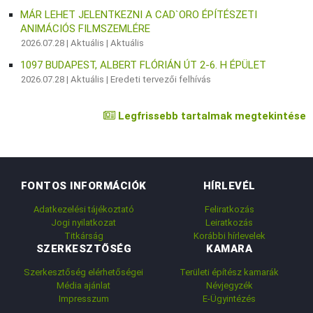
MÁR LEHET JELENTKEZNI A CAD`ORO ÉPÍTÉSZETI
ANIMÁCIÓS FILMSZEMLÉRE
2026.07.28 |
Aktuális
|
Aktuális
1097 BUDAPEST, ALBERT FLÓRIÁN ÚT 2-6. H ÉPÜLET
2026.07.28 |
Aktuális
|
Eredeti tervezői felhívás
Legfrissebb tartalmak megtekintése
FONTOS INFORMÁCIÓK
HÍRLEVÉL
Adatkezelési tájékoztató
Feliratkozás
Jogi nyilatkozat
Leiratkozás
Titkárság
Korábbi hírlevelek
SZERKESZTŐSÉG
KAMARA
Szerkesztőség elérhetőségei
Területi építész kamarák
Média ajánlat
Névjegyzék
Impresszum
E-Ügyintézés