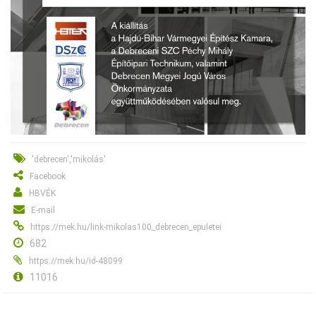
'debrecen','mikolás'
Facebook
HBVÉK
E-mail
https://mek.hu/link-mikolas100_debrecen_epuletei
682
https://mek.hu/id-48099
11016