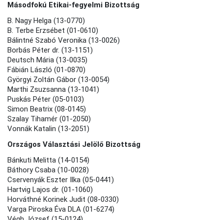
Másodfokú Etikai-fegyelmi Bizottság
B. Nagy Helga (13-0770)
B. Terbe Erzsébet (01-0610)
Bálintné Szabó Veronika (13-0026)
Borbás Péter dr. (13-1151)
Deutsch Mária (13-0035)
Fábián László (01-0870)
Györgyi Zoltán Gábor (13-0054)
Marthi Zsuzsanna (13-1041)
Puskás Péter (05-0103)
Simon Beatrix (08-0145)
Szalay Tihamér (01-2050)
Vonnák Katalin (13-2051)
Országos Választási Jelölő Bizottság
Bánkuti Melitta (14-0154)
Báthory Csaba (10-0028)
Cservenyák Eszter Ilka (05-0441)
Hartvig Lajos dr. (01-1060)
Horváthné Korinek Judit (08-0330)
Varga Piroska Éva DLA (01-6274)
Végh József (15-0124)