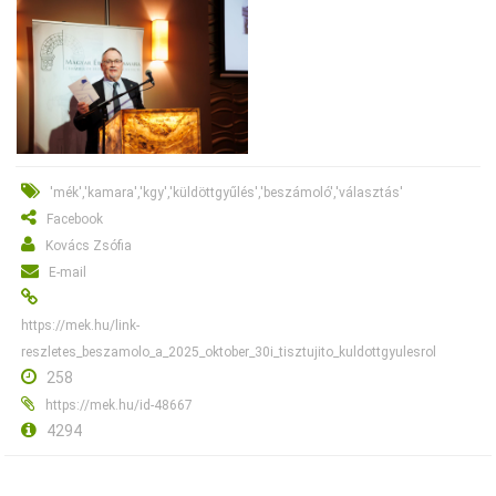
'mék','kamara','kgy','küldöttgyűlés','beszámoló','választás'
Facebook
Kovács Zsófia
E-mail
https://mek.hu/link-
reszletes_beszamolo_a_2025_oktober_30i_tisztujito_kuldottgyulesrol
258
https://mek.hu/id-48667
4294