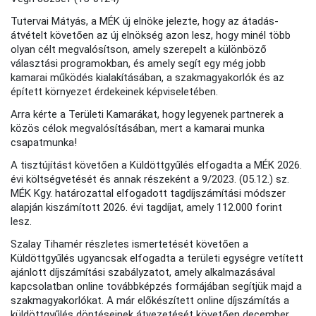
Tutervai Mátyás, a MÉK új elnöke jelezte, hogy az átadás-
átvételt követően az új elnökség azon lesz, hogy minél több
olyan célt megvalósítson, amely szerepelt a különböző
választási programokban, és amely segít egy még jobb
kamarai működés kialakításában, a szakmagyakorlók és az
épített környezet érdekeinek képviseletében.
Arra kérte a Területi Kamarákat, hogy legyenek partnerek a
közös célok megvalósításában, mert a kamarai munka
csapatmunka!
A tisztújítást követően a Küldöttgyűlés elfogadta a MÉK 2026.
évi költségvetését és annak részeként a 9/2023. (05.12.) sz.
MÉK Kgy. határozattal elfogadott tagdíjszámítási módszer
alapján kiszámított 2026. évi tagdíjat, amely 112.000 forint
lesz.
Szalay Tihamér részletes ismertetését követően a
Küldöttgyűlés ugyancsak elfogadta a területi egységre vetített
ajánlott díjszámítási szabályzatot, amely alkalmazásával
kapcsolatban online továbbképzés formájában segítjük majd a
szakmagyakorlókat. A már előkészített online díjszámítás a
küldöttgyűlés döntéseinek átvezetését követően december