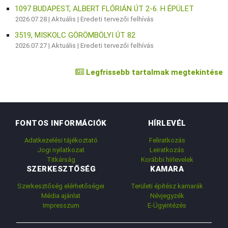
1097 BUDAPEST, ALBERT FLÓRIÁN ÚT 2-6. H ÉPÜLET
2026.07.28 |
Aktuális
|
Eredeti tervezői felhívás
3519, MISKOLC GÖRÖMBÖLYI ÚT 82
2026.07.27 |
Aktuális
|
Eredeti tervezői felhívás
Legfrissebb tartalmak megtekintése
FONTOS INFORMÁCIÓK
HÍRLEVÉL
Adatkezelési tájékoztató
Feliratkozás
Jogi nyilatkozat
Leiratkozás
Titkárság
Korábbi hírlevelek
SZERKESZTŐSÉG
KAMARA
Szerkesztőség elérhetőségei
Területi építész kamarák
Média ajánlat
Névjegyzék
Impresszum
E-Ügyintézés