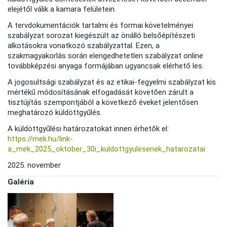
elejétől válik a kamara felületein.
A tervdokumentációk tartalmi és formai követelményei
szabályzat sorozat kiegészült az önálló belsőépítészeti
alkotásokra vonatkozó szabályzattal. Ezen, a
szakmagyakorlás során elengedhetetlen szabályzat online
továbbképzési anyaga formájában ugyancsak elérhető les.
A jogosultsági szabályzat és az etikai-fegyelmi szabályzat kis
mértékű módosításának elfogadását követően zárult a
tisztújítás szempontjából a következő éveket jelentősen
meghatározó küldöttgyűlés.
A küldöttgyűlési határozatokat innen érhetők el:
https://mek.hu/link-
a_mek_2025_oktober_30i_kuldottgyulesenek_hatarozatai
2025. november
Galéria