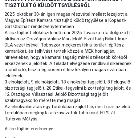
TISZTÚJÍTÓ KÜLDÖTTGYŰLÉSRŐL
2025. október 30-án igen magas részvétel mellett lezajlott a
Magyar Építész Kamara tisztújító küldöttgyűlése a Kopaszi-
Gát Öbölház rendezvénytermében.
A tisztújítást előkészítendő már 2025. tavasza óta dolgozott
aktívan az Országos Választási Jelölő Bizottság Bálint Imre
DLA vezetésével. Többször megkeresték a területi építész
kamarákat, és felhívást tettek közzé a MÉK honlapján,
hírlevelében, hogy a kamarai tagság minél szélesebb köréből
érkezzenek a jelöltek. A feladat elvégzése rendkívül sikeresnek
mondható, hisz még sosem érkeztek ilyen magas számban
jelölések.
3 elnökjelölt, 9 alelnökjelölt, 18 elnökségi tag jelölt, 8 Felügyelő
bizottsági tag jelölt, 20 Etikai-fegyelmi bizottsági tag jelölt, és
12 Országos Választási Jelölő Bizottsági tag jelölt
szakmagyakorló mérette meg magát.
Az elnökválasztás egy fordulóban zajlott le, mert már az első
fordulóban megkapta a szavazatok több mint 50 %-át
Tutervai Mátyás.
A tisztújítás eredménye: