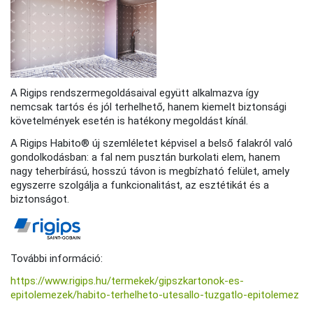
A Rigips rendszermegoldásaival együtt alkalmazva így
nemcsak tartós és jól terhelhető, hanem kiemelt biztonsági
követelmények esetén is hatékony megoldást kínál.
A Rigips Habito® új szemléletet képvisel a belső falakról való
gondolkodásban: a fal nem pusztán burkolati elem, hanem
nagy teherbírású, hosszú távon is megbízható felület, amely
egyszerre szolgálja a funkcionalitást, az esztétikát és a
biztonságot.
További információ:
https://www.rigips.hu/termekek/gipszkartonok-es-
epitolemezek/habito-terhelheto-utesallo-tuzgatlo-epitolemez