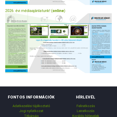
2026. évi médiaajánlatunk! (
online
)
FONTOS INFORMÁCIÓK
HÍRLEVÉL
Adatkezelési tájékoztató
Feliratkozás
Jogi nyilatkozat
Leiratkozás
Titkárság
Korábbi hírlevelek