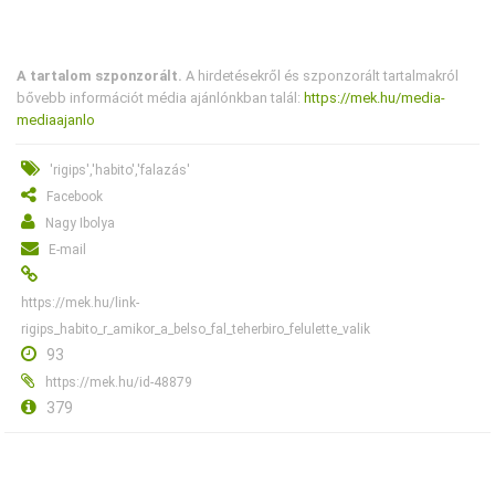
A tartalom szponzorált.
A hirdetésekről és szponzorált tartalmakról
bővebb információt média ajánlónkban talál:
https://mek.hu/media-
mediaajanlo
'rigips','habito','falazás'
Facebook
Nagy Ibolya
E-mail
https://mek.hu/link-
rigips_habito_r_amikor_a_belso_fal_teherbiro_felulette_valik
93
https://mek.hu/id-48879
379