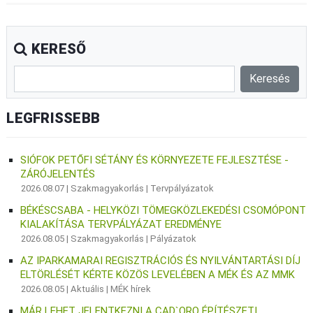
KERESŐ
LEGFRISSEBB
SIÓFOK PETŐFI SÉTÁNY ÉS KÖRNYEZETE FEJLESZTÉSE -
ZÁRÓJELENTÉS
2026.08.07 |
Szakmagyakorlás
|
Tervpályázatok
BÉKÉSCSABA - HELYKÖZI TÖMEGKÖZLEKEDÉSI CSOMÓPONT
KIALAKÍTÁSA TERVPÁLYÁZAT EREDMÉNYE
2026.08.05 |
Szakmagyakorlás
|
Pályázatok
AZ IPARKAMARAI REGISZTRÁCIÓS ÉS NYILVÁNTARTÁSI DÍJ
ELTÖRLÉSÉT KÉRTE KÖZÖS LEVELÉBEN A MÉK ÉS AZ MMK
2026.08.05 |
Aktuális
|
MÉK hírek
MÁR LEHET JELENTKEZNI A CAD`ORO ÉPÍTÉSZETI