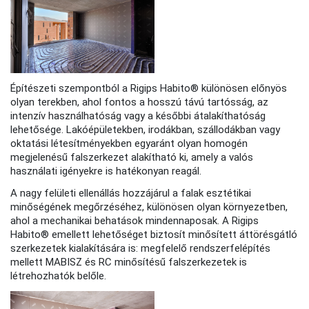
Építészeti szempontból a Rigips Habito® különösen előnyös
olyan terekben, ahol fontos a hosszú távú tartósság, az
intenzív használhatóság vagy a későbbi átalakíthatóság
lehetősége. Lakóépületekben, irodákban, szállodákban vagy
oktatási létesítményekben egyaránt olyan homogén
megjelenésű falszerkezet alakítható ki, amely a valós
használati igényekre is hatékonyan reagál.
A nagy felületi ellenállás hozzájárul a falak esztétikai
minőségének megőrzéséhez, különösen olyan környezetben,
ahol a mechanikai behatások mindennaposak. A Rigips
Habito® emellett lehetőséget biztosít minősített áttörésgátló
szerkezetek kialakítására is: megfelelő rendszerfelépítés
mellett MABISZ és RC minősítésű falszerkezetek is
létrehozhatók belőle.