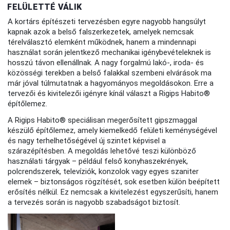
FELÜLETTÉ VÁLIK
A kortárs építészeti tervezésben egyre nagyobb hangsúlyt
kapnak azok a belső falszerkezetek, amelyek nemcsak
térelválasztó elemként működnek, hanem a mindennapi
használat során jelentkező mechanikai igénybevételeknek is
hosszú távon ellenállnak. A nagy forgalmú lakó-, iroda- és
közösségi terekben a belső falakkal szembeni elvárások ma
már jóval túlmutatnak a hagyományos megoldásokon. Erre a
tervezői és kivitelezői igényre kínál választ a Rigips Habito®
építőlemez.
A Rigips Habito® speciálisan megerősített gipszmaggal
készülő építőlemez, amely kiemelkedő felületi keménységével
és nagy terhelhetőségével új szintet képvisel a
szárazépítésben. A megoldás lehetővé teszi különböző
használati tárgyak – például felső konyhaszekrények,
polcrendszerek, televíziók, konzolok vagy egyes szaniter
elemek – biztonságos rögzítését, sok esetben külön beépített
erősítés nélkül. Ez nemcsak a kivitelezést egyszerűsíti, hanem
a tervezés során is nagyobb szabadságot biztosít.