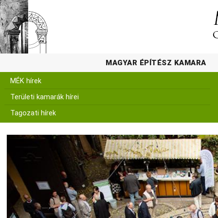
MAGYAR ÉPÍTÉSZ KAMARA
MÉK hírek
Területi kamarák hírei
Tagozati hírek