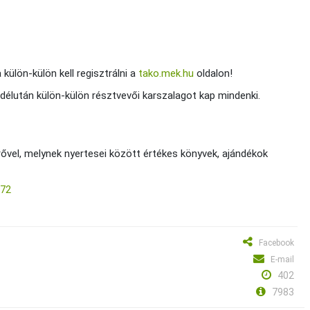
külön-külön kell regisztrálni a
tako.mek.hu
oldalon!
d délután külön-külön résztvevői karszalagot kap mindenki.
ővel, melynek nyertesei között értékes könyvek, ajándékok
372
Facebook
E-mail
402
7983