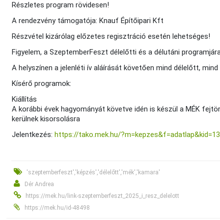
Részletes program rövidesen!
A rendezvény támogatója: Knauf Építőipari Kft
Részvétel kizárólag előzetes regisztráció esetén lehetséges!
Figyelem, a SzeptemberFeszt délelőtti és a délutáni programjára 
A helyszínen a jelenléti ív aláírását követően mind délelőtt, min
Kísérő programok:
Kiállítás
A korábbi évek hagyományát követve idén is készül a MÉK fejtör
kerülnek kisorsolásra
Jelentkezés:
https://tako.mek.hu/?m=kepzes&f=adatlap&kid=1
'szeptemberfeszt','képzés','délelőtt','mék','kamara'
Dér Andrea
https://mek.hu/link-szeptemberfeszt_2025_i_resz_delelott
https://mek.hu/id-48498