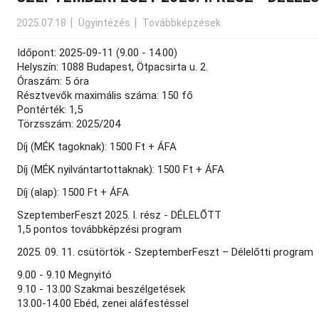
2025.07.18
Ügyintézés
Továbbképzések
Időpont: 2025-09-11 (9.00 - 14.00)
Helyszín: 1088 Budapest, Ötpacsirta u. 2.
Óraszám: 5 óra
Résztvevők maximális száma: 150 fő
Pontérték: 1,5
Törzsszám: 2025/204
Díj (MÉK tagoknak): 1500 Ft + ÁFA
Díj (MÉK nyilvántartottaknak): 1500 Ft + ÁFA
Díj (alap): 1500 Ft + ÁFA
SzeptemberFeszt 2025. I. rész - DÉLELŐTT
1,5 pontos továbbképzési program
2025. 09. 11. csütörtök - SzeptemberFeszt – Délelőtti program
9.00 - 9.10 Megnyitó
9.10 - 13.00 Szakmai beszélgetések
13.00-14.00 Ebéd, zenei aláfestéssel