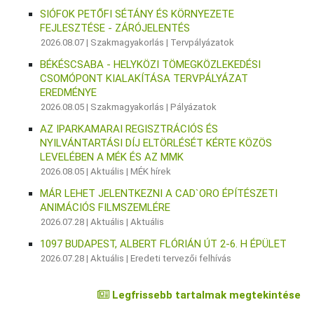
SIÓFOK PETŐFI SÉTÁNY ÉS KÖRNYEZETE
FEJLESZTÉSE - ZÁRÓJELENTÉS
2026.08.07 |
Szakmagyakorlás
|
Tervpályázatok
BÉKÉSCSABA - HELYKÖZI TÖMEGKÖZLEKEDÉSI
CSOMÓPONT KIALAKÍTÁSA TERVPÁLYÁZAT
EREDMÉNYE
2026.08.05 |
Szakmagyakorlás
|
Pályázatok
AZ IPARKAMARAI REGISZTRÁCIÓS ÉS
NYILVÁNTARTÁSI DÍJ ELTÖRLÉSÉT KÉRTE KÖZÖS
LEVELÉBEN A MÉK ÉS AZ MMK
2026.08.05 |
Aktuális
|
MÉK hírek
MÁR LEHET JELENTKEZNI A CAD`ORO ÉPÍTÉSZETI
ANIMÁCIÓS FILMSZEMLÉRE
2026.07.28 |
Aktuális
|
Aktuális
1097 BUDAPEST, ALBERT FLÓRIÁN ÚT 2-6. H ÉPÜLET
2026.07.28 |
Aktuális
|
Eredeti tervezői felhívás
Legfrissebb tartalmak megtekintése