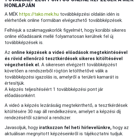
HONLAPJÁN
A MÉK
https://tako.mek.hu
továbbképzési oldalán idén is
elérhetőek online formában elvégezhető továbbképzések.
Felhívjuk a szakmagyakorlók figyelmét, hogy korábbi sikeres
online előadásaink mellé folyamatosan kerülnek fel új
továbbképzések is.
Az
online képzések a videó előadások megtekintésével
és rövid ellenőrző tesztkérdések sikeres kitöltésével
végezhetőek el.
A sikeresen elvégzett továbbképzést
követően a rendszerből rögtön letölthetővé válik a
továbbképzési igazolás is, amelyről a területi kamarát is
értesítjük.
A képzés teljesítéséért 1 továbbképzési pont jár
előadásonként.
A videó a képzés lezárásáig megtekinthető, a tesztkérdések
kitöltésére 30 nap áll rendelkezésre, amelyet a képzési díj
rendezésétől számol a rendszer.
Javasoljuk, hogy
iratkozzon fel heti hírlevelünkre,
hogy az
aktuálisan megnyitott képzéseinkről is tájékoztatni tudjuk.