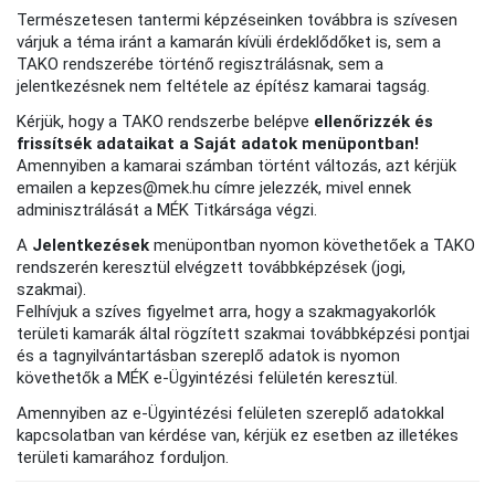
Természetesen tantermi képzéseinken továbbra is szívesen
várjuk a téma iránt a kamarán kívüli érdeklődőket is, sem a
TAKO rendszerébe történő regisztrálásnak, sem a
jelentkezésnek nem feltétele az építész kamarai tagság.
Kérjük, hogy a TAKO rendszerbe belépve
ellenőrizzék és
frissítsék adataikat a Saját adatok menüpontban!
Amennyiben a kamarai számban történt változás, azt kérjük
emailen a kepzes@mek.hu címre jelezzék, mivel ennek
adminisztrálását a MÉK Titkársága végzi.
A
Jelentkezések
menüpontban nyomon követhetőek a TAKO
rendszerén keresztül elvégzett továbbképzések (jogi,
szakmai).
Felhívjuk a szíves figyelmet arra, hogy a szakmagyakorlók
területi kamarák által rögzített szakmai továbbképzési pontjai
és a tagnyilvántartásban szereplő adatok is nyomon
követhetők a MÉK e-Ügyintézési felületén keresztül.
Amennyiben az e-Ügyintézési felületen szereplő adatokkal
kapcsolatban van kérdése van, kérjük ez esetben az illetékes
területi kamarához forduljon.