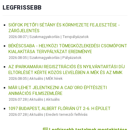
LEGFRISSEBB
SIÓFOK PETŐFI SÉTÁNY ÉS KÖRNYEZETE FEJLESZTÉSE -
ZÁRÓJELENTÉS
2026.08.07 |
Szakmagyakorlás
|
Tervpályázatok
BÉKÉSCSABA - HELYKÖZI TÖMEGKÖZLEKEDÉSI CSOMÓPONT
KIALAKÍTÁSA TERVPÁLYÁZAT EREDMÉNYE
2026.08.05 |
Szakmagyakorlás
|
Pályázatok
AZ IPARKAMARAI REGISZTRÁCIÓS ÉS NYILVÁNTARTÁSI DÍJ
ELTÖRLÉSÉT KÉRTE KÖZÖS LEVELÉBEN A MÉK ÉS AZ MMK
2026.08.05 |
Aktuális
|
MÉK hírek
MÁR LEHET JELENTKEZNI A CAD`ORO ÉPÍTÉSZETI
ANIMÁCIÓS FILMSZEMLÉRE
2026.07.28 |
Aktuális
|
Aktuális
1097 BUDAPEST, ALBERT FLÓRIÁN ÚT 2-6. H ÉPÜLET
2026.07.28 |
Aktuális
|
Eredeti tervezői felhívás
Legfrissebb tartalmak megtekintése