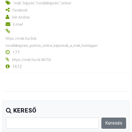
'mék','képzés','továbbképzés','online'
Facebook
Dér Andrea
E-mail
https://mek.hu/link-
tovabbkepzesi_pontos_online_kepzesek_a_mek_honlapjan
177
https://mek.hu/id-48755
1612
KERESŐ