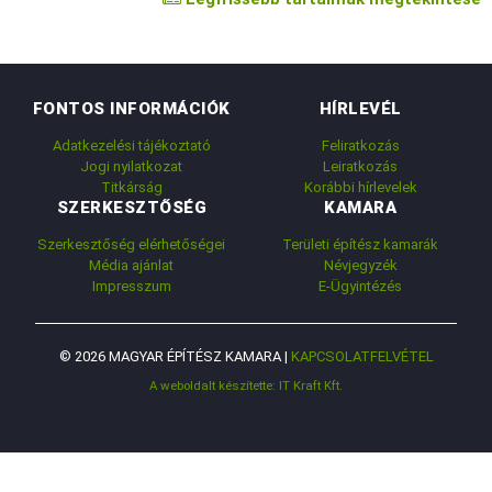
FONTOS INFORMÁCIÓK
HÍRLEVÉL
Adatkezelési tájékoztató
Feliratkozás
Jogi nyilatkozat
Leiratkozás
Titkárság
Korábbi hírlevelek
SZERKESZTŐSÉG
KAMARA
Szerkesztőség elérhetőségei
Területi építész kamarák
Média ajánlat
Névjegyzék
Impresszum
E-Ügyintézés
© 2026 MAGYAR ÉPÍTÉSZ KAMARA |
KAPCSOLATFELVÉTEL
A weboldalt készítette: IT Kraft Kft.