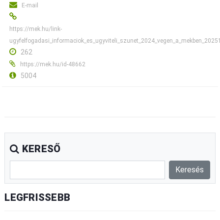
E-mail
https://mek.hu/link-
ugyfelfogadasi_informaciok_es_ugyviteli_szunet_2024_vegen_a_mekben_202
262
https://mek.hu/id-48662
5004
KERESŐ
LEGFRISSEBB