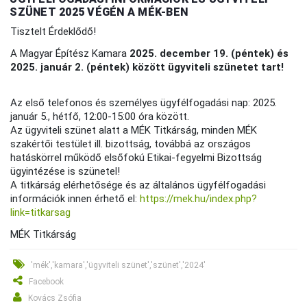
SZÜNET 2025 VÉGÉN A MÉK-BEN
Tisztelt Érdeklődő!
A Magyar Építész Kamara
2025. december 19. (péntek) és
2025. január 2. (péntek) között ügyviteli szünetet tart!
Az első telefonos és személyes ügyfélfogadási nap: 2025.
január 5., hétfő, 12:00-15:00 óra között.
Az ügyviteli szünet alatt a MÉK Titkárság, minden MÉK
szakértői testület ill. bizottság, továbbá az országos
hatáskörrel működő elsőfokú Etikai-fegyelmi Bizottság
ügyintézése is szünetel!
A titkárság elérhetősége és az általános ügyfélfogadási
információk innen érhető el:
https://mek.hu/index.php?
link=titkarsag
MÉK Titkárság
'mék','kamara','ügyviteli szünet','szünet','2024'
Facebook
Kovács Zsófia