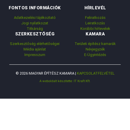
FONTOS INFORMÁCIÓK
HÍRLEVÉL
Adatkezelési tájékoztató
Feliratkozás
Jogi nyilatkozat
Leiratkozás
Titkárság
Korábbi hírlevelek
SZERKESZTŐSÉG
KAMARA
Szerkesztőség elérhetőségei
Területi építész kamarák
Média ajánlat
Névjegyzék
Impresszum
E-Ügyintézés
© 2026 MAGYAR ÉPÍTÉSZ KAMARA |
KAPCSOLATFELVÉTEL
A weboldalt készítette: IT Kraft Kft.