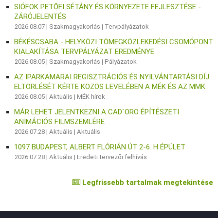
SIÓFOK PETŐFI SÉTÁNY ÉS KÖRNYEZETE FEJLESZTÉSE -
ZÁRÓJELENTÉS
2026.08.07 |
Szakmagyakorlás
|
Tervpályázatok
BÉKÉSCSABA - HELYKÖZI TÖMEGKÖZLEKEDÉSI CSOMÓPONT
KIALAKÍTÁSA TERVPÁLYÁZAT EREDMÉNYE
2026.08.05 |
Szakmagyakorlás
|
Pályázatok
AZ IPARKAMARAI REGISZTRÁCIÓS ÉS NYILVÁNTARTÁSI DÍJ
ELTÖRLÉSÉT KÉRTE KÖZÖS LEVELÉBEN A MÉK ÉS AZ MMK
2026.08.05 |
Aktuális
|
MÉK hírek
MÁR LEHET JELENTKEZNI A CAD`ORO ÉPÍTÉSZETI
ANIMÁCIÓS FILMSZEMLÉRE
2026.07.28 |
Aktuális
|
Aktuális
1097 BUDAPEST, ALBERT FLÓRIÁN ÚT 2-6. H ÉPÜLET
2026.07.28 |
Aktuális
|
Eredeti tervezői felhívás
Legfrissebb tartalmak megtekintése