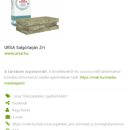
URSA Salgótarján Zrt.
www.ursa.hu
A tartalom szponzorált.
A hirdetésekről és szponzorált tartalmakról
bővebb információt média ajánlónkban talál:
https://mek.hu/media-
mediaajanlo
'ursa','hőszigetelés','padlásfödém'
Facebook
Nagy Ibolya
E-mail
https://mek.hu/link-ursaszigeteles_ami_tulmutat_a_homegtakaritason