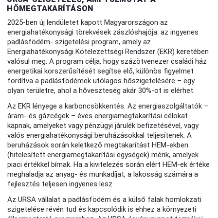
HŐMEGTAKARÍTÁSON
2025-ben új lendületet kapott Magyarországon az
energiahatékonysági törekvések zászlóshajója: az ingyenes
padlásfödém- szigetelési program, amely az
Energiahatékonysági Kötelezettségi Rendszer (EKR) keretében
valósul meg. A program célja, hogy százötvenezer családi ház
energetikai korszerűsítését segítse elő, különös figyelmet
fordítva a padlásfödémek utólagos hőszigetelésére – egy
olyan területre, ahol a hőveszteség akár 30%-ot is elérhet.
Az EKR lényege a karboncsökkentés. Az energiaszolgáltatók –
áram- és gázcégek – éves energiamegtakarítási célokat
kapnak, amelyeket vagy pénzügyi járulék befizetésével, vagy
valós energiahatékonysági beruházásokkal teljesítenek. A
beruházások során keletkező megtakarítást HEM-ekben
(hitelesített energiamegtakarítási egységek) mérik, amelyek
piaci értékkel bírnak. Ha a kivitelezés során elért HEM-ek értéke
meghaladja az anyag- és munkadíjat, a lakosság számára a
fejlesztés teljesen ingyenes lesz.
Az URSA vállalat a padlásfödém és a külső falak homlokzati
szigetelése révén tud és kapcsolódik is ehhez a környezeti