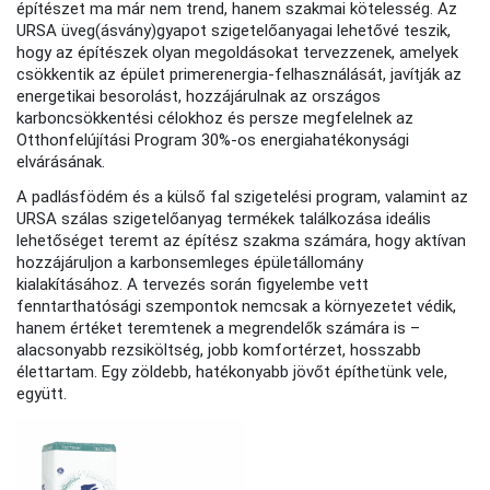
építészet ma már nem trend, hanem szakmai kötelesség. Az
URSA üveg(ásvány)gyapot szigetelőanyagai lehetővé teszik,
hogy az építészek olyan megoldásokat tervezzenek, amelyek
csökkentik az épület primerenergia-felhasználását, javítják az
energetikai besorolást, hozzájárulnak az országos
karboncsökkentési célokhoz és persze megfelelnek az
Otthonfelújítási Program 30%-os energiahatékonysági
elvárásának.
A padlásfödém és a külső fal szigetelési program, valamint az
URSA szálas szigetelőanyag termékek találkozása ideális
lehetőséget teremt az építész szakma számára, hogy aktívan
hozzájáruljon a karbonsemleges épületállomány
kialakításához. A tervezés során figyelembe vett
fenntarthatósági szempontok nemcsak a környezetet védik,
hanem értéket teremtenek a megrendelők számára is –
alacsonyabb rezsiköltség, jobb komfortérzet, hosszabb
élettartam. Egy zöldebb, hatékonyabb jövőt építhetünk vele,
együtt.