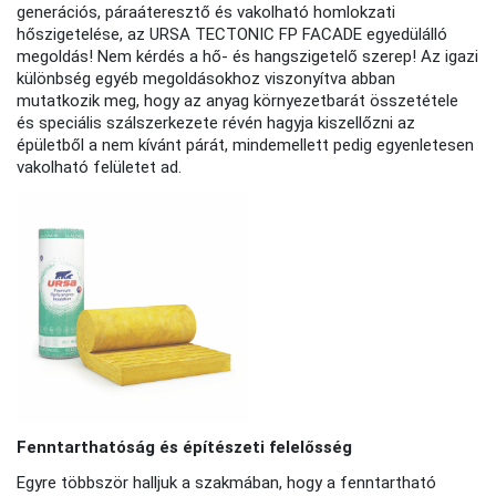
generációs, páraáteresztő és vakolható homlokzati
hőszigetelése, az URSA TECTONIC FP FACADE egyedülálló
megoldás! Nem kérdés a hő- és hangszigetelő szerep! Az igazi
különbség egyéb megoldásokhoz viszonyítva abban
mutatkozik meg, hogy az anyag környezetbarát összetétele
és speciális szálszerkezete révén hagyja kiszellőzni az
épületből a nem kívánt párát, mindemellett pedig egyenletesen
vakolható felületet ad.
Fenntarthatóság és építészeti felelősség
Egyre többször halljuk a szakmában, hogy a fenntartható