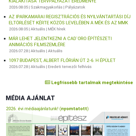
KIALAKÍTÁSA TERVPÁLYÁZAT EREDMÉNYE
2026.08.05 |
Szakmagyakorlás
|
Pályázatok
AZ IPARKAMARAI REGISZTRÁCIÓS ÉS NYILVÁNTARTÁSI DÍJ
ELTÖRLÉSÉT KÉRTE KÖZÖS LEVELÉBEN A MÉK ÉS AZ MMK
2026.08.05 |
Aktuális
|
MÉK hírek
MÁR LEHET JELENTKEZNI A CAD`ORO ÉPÍTÉSZETI
ANIMÁCIÓS FILMSZEMLÉRE
2026.07.28 |
Aktuális
|
Aktuális
1097 BUDAPEST, ALBERT FLÓRIÁN ÚT 2-6. H ÉPÜLET
2026.07.28 |
Aktuális
|
Eredeti tervezői felhívás
Legfrissebb tartalmak megtekintése
MÉDIA AJÁNLAT
2026. évi médiaajánlatunk! (
nyomtatott
)