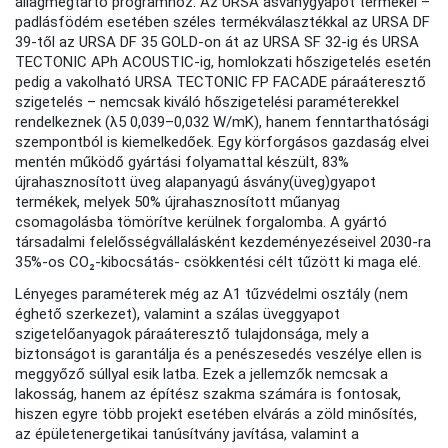
állagmegtartó programhoz. Az URSA ásványgyapot termékei –
padlásfödém esetében széles termékválasztékkal az URSA DF
39-től az URSA DF 35 GOLD-on át az URSA SF 32-ig és URSA
TECTONIC APh ACOUSTIC-ig, homlokzati hőszigetelés esetén
pedig a vakolható URSA TECTONIC FP FACADE páraáteresztő
szigetelés – nemcsak kiváló hőszigetelési paraméterekkel
rendelkeznek (λ5 0,039–0,032 W/mK), hanem fenntarthatósági
szempontból is kiemelkedőek. Egy körforgásos gazdaság elvei
mentén működő gyártási folyamattal készült, 83%
újrahasznosított üveg alapanyagú ásvány(üveg)gyapot
termékek, melyek 50% újrahasznosított műanyag
csomagolásba tömörítve kerülnek forgalomba. A gyártó
társadalmi felelősségvállalásként kezdeményezéseivel 2030-ra
35%-os CO₂-kibocsátás- csökkentési célt tűzött ki maga elé.
Lényeges paraméterek még az A1 tűzvédelmi osztály (nem
éghető szerkezet), valamint a szálas üveggyapot
szigetelőanyagok páraáteresztő tulajdonsága, mely a
biztonságot is garantálja és a penészesedés veszélye ellen is
meggyőző súllyal esik latba. Ezek a jellemzők nemcsak a
lakosság, hanem az építész szakma számára is fontosak,
hiszen egyre több projekt esetében elvárás a zöld minősítés,
az épületenergetikai tanúsítvány javítása, valamint a