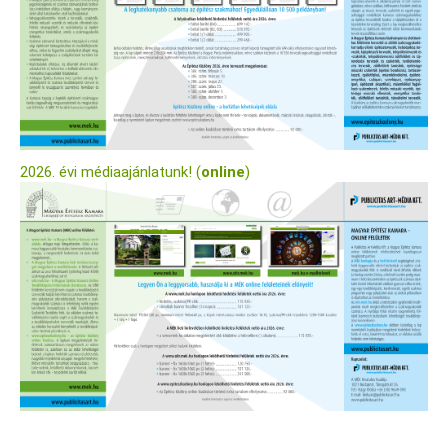
2026. évi médiaajánlatunk! (
online
)