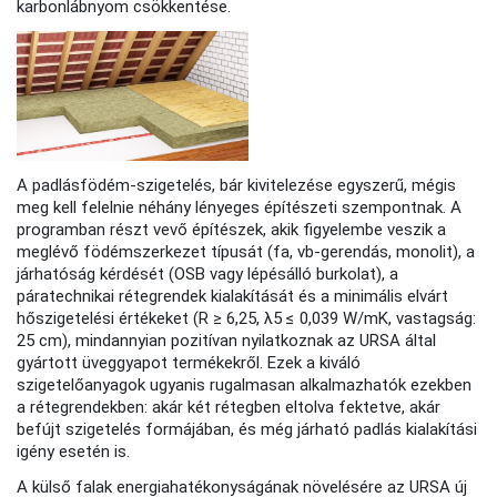
karbonlábnyom csökkentése.
A padlásfödém-szigetelés, bár kivitelezése egyszerű, mégis
meg kell felelnie néhány lényeges építészeti szempontnak. A
programban részt vevő építészek, akik figyelembe veszik a
meglévő födémszerkezet típusát (fa, vb-gerendás, monolit), a
járhatóság kérdését (OSB vagy lépésálló burkolat), a
páratechnikai rétegrendek kialakítását és a minimális elvárt
hőszigetelési értékeket (R ≥ 6,25, λ5 ≤ 0,039 W/mK, vastagság:
25 cm), mindannyian pozitívan nyilatkoznak az URSA által
gyártott üveggyapot termékekről. Ezek a kiváló
szigetelőanyagok ugyanis rugalmasan alkalmazhatók ezekben
a rétegrendekben: akár két rétegben eltolva fektetve, akár
befújt szigetelés formájában, és még járható padlás kialakítási
igény esetén is.
A külső falak energiahatékonyságának növelésére az URSA új