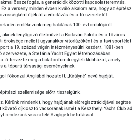
szakmai összefogás, a generációk közötti kapcsolatteremtés,
 Ez a verseny minden évben kiváló alkalom arra, hogy az építész
 közösségként éljék át a vitorlázás és a tó szeretetét.
nek idén emlékezünk meg halálának 100. évfordulójáról.
akinek lenyűgöző életművét a Budavári Palota és a főváros
i öröksége mellett ugyanakkor vitorlázóként és a tavi sportélet
sport a 19. század végén intézményesülni kezdett, 1881-ben
ó szervezete, a Stefánia Yacht Egylet létrehozásában.
a: ő tervezte meg a balatonfüredi egyleti klubházat, amely
és a tóparti társasági eseményeknek.
ol főkonzul Angliából hozatott, „Királyné” nevű hajóját,
építészi szellemisége előtt tisztelgünk.
esz. Kérünk mindenkit, hogy hajójának előregisztrációjával segítse
 követő díjkiosztó vacsorának ismét a Keszthelyi Yacht Club ad
t rendezünk visszafelé Szigligeti befutással.