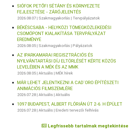
SIÓFOK PETŐFI SÉTÁNY ÉS KÖRNYEZETE
FEJLESZTÉSE - ZÁRÓJELENTÉS
2026.08.07 |
Szakmagyakorlás
|
Tervpályázatok
BÉKÉSCSABA - HELYKÖZI TÖMEGKÖZLEKEDÉSI
CSOMÓPONT KIALAKÍTÁSA TERVPÁLYÁZAT
EREDMÉNYE
2026.08.05 |
Szakmagyakorlás
|
Pályázatok
AZ IPARKAMARAI REGISZTRÁCIÓS ÉS
NYILVÁNTARTÁSI DÍJ ELTÖRLÉSÉT KÉRTE KÖZÖS
LEVELÉBEN A MÉK ÉS AZ MMK
2026.08.05 |
Aktuális
|
MÉK hírek
MÁR LEHET JELENTKEZNI A CAD`ORO ÉPÍTÉSZETI
ANIMÁCIÓS FILMSZEMLÉRE
2026.07.28 |
Aktuális
|
Aktuális
1097 BUDAPEST, ALBERT FLÓRIÁN ÚT 2-6. H ÉPÜLET
2026.07.28 |
Aktuális
|
Eredeti tervezői felhívás
Legfrissebb tartalmak megtekintése