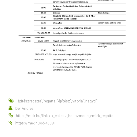
'építészregatta','regatta','építész','vitorla','nagydíj'
Dér Andrea
https://mek.hu/link-xix_epitesz_hauszmann_emlek_regatta
https://mek.hu/id-48881