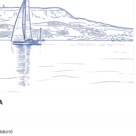
A
tkikötő