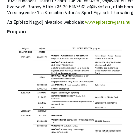
1029 Budapest, Tátra u.7 gsm: +36 20 9803308 , v4@v4af.eu, 
Szervező: Borsay Attila +36 20 5467643 v4@v4af.eu , attila.bo
Versenyrendező: a Karsailing Vitorlás Sport Egyesület karsailing
Az Építész Nagydíj hivatalos weboldala:
www.epiteszregatta.hu
Program: