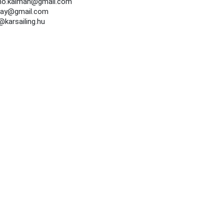
erno.kalman@gmail.com
rsay@gmail.com
@karsailing.hu