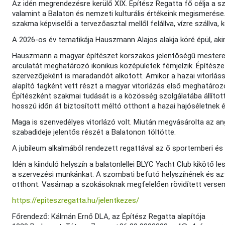
Az idén megrendezésre kerülő XIX. Építész Regatta fő célja a 
valamint a Balaton és nemzeti kulturális értékeink megismerése.
szakma képviselői a tervezőasztal mellől felállva, vízre szállva,
A 2026-os év tematikája Hauszmann Alajos alakja köré épül, aki
Hauszmann a magyar építészet korszakos jelentőségű mestere, 
arculatát meghatározó ikonikus középületek fémjelzik. Építészet
szervezőjeként is maradandót alkotott. Amikor a hazai vitorlás
alapító tagként vett részt a magyar vitorlázás első meghatároz
Építészként szakmai tudását is a közösség szolgálatába állított
hosszú időn át biztosított méltó otthont a hazai hajóséletnek 
Maga is szenvedélyes vitorlázó volt. Miután megvásárolta az ang
szabadideje jelentős részét a Balatonon töltötte.
A jubileum alkalmából rendezett regattával az ő sportemberi és 
Idén a kiinduló helyszín a balatonlellei BLYC Yacht Club kikötő l
a szervezési munkánkat. A szombati befutó helyszínének és azt
otthont. Vasárnap a szokásoknak megfelelően rövidített verseny
https://epiteszregatta.hu/jelentkezes/
Főrendező: Kálmán Ernő DLA, az Építész Regatta alapítója