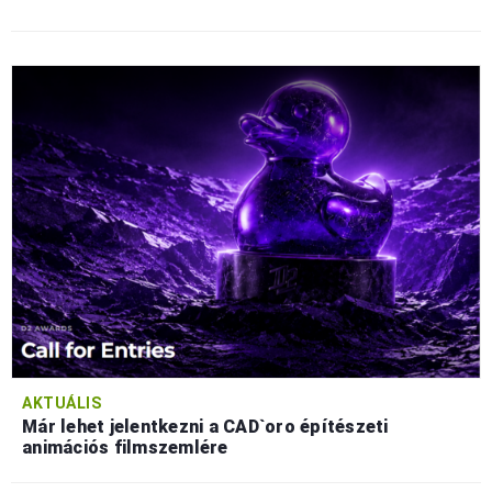
AKTUÁLIS
Már lehet jelentkezni a CAD`oro építészeti
animációs filmszemlére