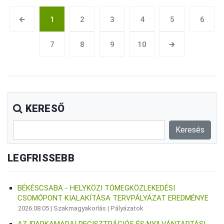
🡰
1
2
3
4
5
6
7
8
9
10
🡲
KERESŐ
LEGFRISSEBB
BÉKÉSCSABA - HELYKÖZI TÖMEGKÖZLEKEDÉSI
CSOMÓPONT KIALAKÍTÁSA TERVPÁLYÁZAT EREDMÉNYE
2026.08.05 |
Szakmagyakorlás
|
Pályázatok
AZ IPARKAMARAI REGISZTRÁCIÓS ÉS NYILVÁNTARTÁSI