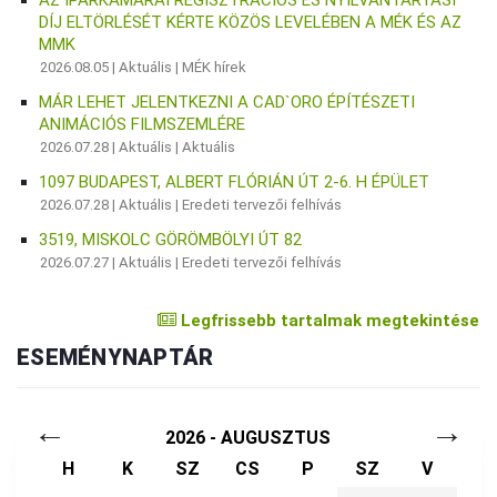
DÍJ ELTÖRLÉSÉT KÉRTE KÖZÖS LEVELÉBEN A MÉK ÉS AZ
MMK
2026.08.05 |
Aktuális
|
MÉK hírek
MÁR LEHET JELENTKEZNI A CAD`ORO ÉPÍTÉSZETI
ANIMÁCIÓS FILMSZEMLÉRE
2026.07.28 |
Aktuális
|
Aktuális
1097 BUDAPEST, ALBERT FLÓRIÁN ÚT 2-6. H ÉPÜLET
2026.07.28 |
Aktuális
|
Eredeti tervezői felhívás
3519, MISKOLC GÖRÖMBÖLYI ÚT 82
2026.07.27 |
Aktuális
|
Eredeti tervezői felhívás
Legfrissebb tartalmak megtekintése
ESEMÉNYNAPTÁR
←
→
2026 - AUGUSZTUS
H
K
SZ
CS
P
SZ
V