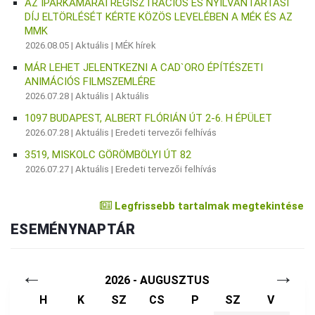
AZ IPARKAMARAI REGISZTRÁCIÓS ÉS NYILVÁNTARTÁSI
DÍJ ELTÖRLÉSÉT KÉRTE KÖZÖS LEVELÉBEN A MÉK ÉS AZ
MMK
2026.08.05 |
Aktuális
|
MÉK hírek
MÁR LEHET JELENTKEZNI A CAD`ORO ÉPÍTÉSZETI
ANIMÁCIÓS FILMSZEMLÉRE
2026.07.28 |
Aktuális
|
Aktuális
1097 BUDAPEST, ALBERT FLÓRIÁN ÚT 2-6. H ÉPÜLET
2026.07.28 |
Aktuális
|
Eredeti tervezői felhívás
3519, MISKOLC GÖRÖMBÖLYI ÚT 82
2026.07.27 |
Aktuális
|
Eredeti tervezői felhívás
Legfrissebb tartalmak megtekintése
ESEMÉNYNAPTÁR
←
→
2026 - AUGUSZTUS
H
K
SZ
CS
P
SZ
V