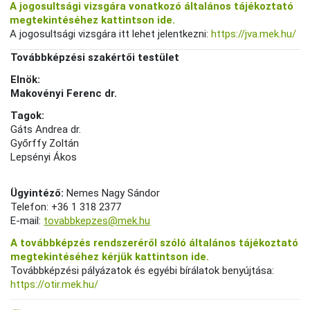
A jogosultsági vizsgára vonatkozó általános tájékoztató
megtekintéséhez kattintson ide.
A jogosultsági vizsgára itt lehet jelentkezni:
https://jva.mek.hu/
Továbbképzési szakértői testület
Elnök:
Makovényi Ferenc dr.
Tagok:
Gáts Andrea dr.
Győrffy Zoltán
Lepsényi Ákos
Ügyintéző:
Nemes Nagy Sándor
Telefon: +36 1 318 2377
E-mail:
tovabbkepzes@mek.hu
A továbbképzés rendszeréről szóló általános tájékoztató
megtekintéséhez kérjük kattintson ide.
Továbbképzési pályázatok és egyébi bírálatok benyújtása:
https://otir.mek.hu/