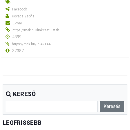
Facebook
Kovács Zsófia
E-mail
https://mek.hu/link-testuletek
4399
https://mek.hu/id-42144
37387
KERESŐ
LEGFRISSEBB