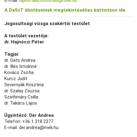
E-mail:
diplomaazonositas@mek.hu
A DaSzT döntéseinek megtekintéséhez kattintson ide.
Jogosultsági vizsga szakértői testület
A testület vezetője:
dr. Hajnóczi Péter
Tagjai:
dr. Gáts Andrea
dr. Illés Istvánné
Kovács Zsófia
Kurcz Judit
Severnyák Krisztina
dr. Szalay Zsuzsa
Szathmáry Csilla
dr. Takács Lajos
Ügyintéző: Dér Andrea
Telefon: +36 1 318 2377
E-mail: der.andrea@mek.hu