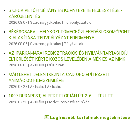
SIÓFOK PETŐFI SÉTÁNY ÉS KÖRNYEZETE FEJLESZTÉSE -
ZÁRÓJELENTÉS
2026.08.07 |
Szakmagyakorlás
|
Tervpályázatok
BÉKÉSCSABA - HELYKÖZI TÖMEGKÖZLEKEDÉSI CSOMÓPONT
KIALAKÍTÁSA TERVPÁLYÁZAT EREDMÉNYE
2026.08.05 |
Szakmagyakorlás
|
Pályázatok
AZ IPARKAMARAI REGISZTRÁCIÓS ÉS NYILVÁNTARTÁSI DÍJ
ELTÖRLÉSÉT KÉRTE KÖZÖS LEVELÉBEN A MÉK ÉS AZ MMK
2026.08.05 |
Aktuális
|
MÉK hírek
MÁR LEHET JELENTKEZNI A CAD`ORO ÉPÍTÉSZETI
ANIMÁCIÓS FILMSZEMLÉRE
2026.07.28 |
Aktuális
|
Aktuális
1097 BUDAPEST, ALBERT FLÓRIÁN ÚT 2-6. H ÉPÜLET
2026.07.28 |
Aktuális
|
Eredeti tervezői felhívás
Legfrissebb tartalmak megtekintése