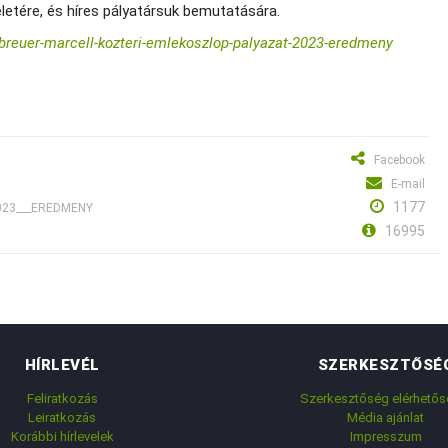
letére, és híres pályatársuk bemutatására.
breuer-marcell-kozteri-emlekoszlop-palyazat-2023-eredmeny
Facebook
E-mail
1177
_2023___EREDMENY
16995
HÍRLEVÉL
SZERKESZTŐSÉ
Feliratkozás
Szerkesztőség elérhetős
Leiratkozás
Média ajánlat
Korábbi hírlevelek
Impresszum