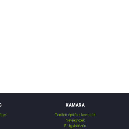
G
KAMARA
égei
Területi építész kamarák
Névjegyzék
E-Ügyintézés