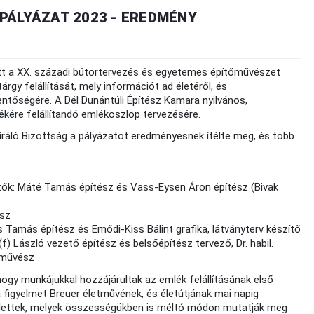
PÁLYÁZAT 2023 - EREDMÉNY
lett a XX. századi bútortervezés és egyetemes építőművészet
rgy felállítását, mely információt ad életéről, és
entőségére. A Dél Dunántúli Építész Kamara nyilvános,
lékére felállítandó emlékoszlop tervezésére.
íráló Bizottság a pályázatot eredményesnek ítélte meg, és több
zők: Máté Tamás építész és Vass-Eysen Áron építész (Bivak
ész
 Tamás építész és Emődi-Kiss Bálint grafika, látványterv készítő
) László vezető építész és belsőépítész tervező, Dr. habil.
őművész
hogy munkájukkal hozzájárultak az emlék felállításának első
 figyelmet Breuer életművének, és életútjának mai napig
születtek, melyek összességükben is méltó módon mutatják meg