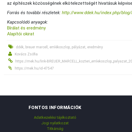
az építészek közösségének elkötelezettségét hivatásuk képvise
Forrás és további részletek:
http://www.ddek.hu/index.php/blog/
Kapcsolódó anyagok:
Bírálat és eredmény
Alapítói okirat
ddék, breuer marcell, emlékoszlop, pályázat, eredmény
Kovács Zsófia
https://mek.hu/link-BREUER_MARCELL_kozteri_emlekoszlop_palyazat
https://mek.hu/id-47547
FONTOS INFORMÁCIÓK
Adatkezelési tájékoztató
Jogi nyilatkozat
Titkárság