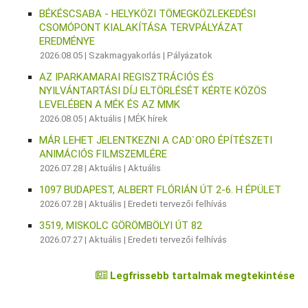
BÉKÉSCSABA - HELYKÖZI TÖMEGKÖZLEKEDÉSI
CSOMÓPONT KIALAKÍTÁSA TERVPÁLYÁZAT
EREDMÉNYE
2026.08.05 |
Szakmagyakorlás
|
Pályázatok
AZ IPARKAMARAI REGISZTRÁCIÓS ÉS
NYILVÁNTARTÁSI DÍJ ELTÖRLÉSÉT KÉRTE KÖZÖS
LEVELÉBEN A MÉK ÉS AZ MMK
2026.08.05 |
Aktuális
|
MÉK hírek
MÁR LEHET JELENTKEZNI A CAD`ORO ÉPÍTÉSZETI
ANIMÁCIÓS FILMSZEMLÉRE
2026.07.28 |
Aktuális
|
Aktuális
1097 BUDAPEST, ALBERT FLÓRIÁN ÚT 2-6. H ÉPÜLET
2026.07.28 |
Aktuális
|
Eredeti tervezői felhívás
3519, MISKOLC GÖRÖMBÖLYI ÚT 82
2026.07.27 |
Aktuális
|
Eredeti tervezői felhívás
Legfrissebb tartalmak megtekintése