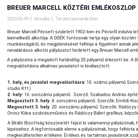
BREUER MARCELL KÖZTÉRI EMLÉKOSZLOP 
2023.06.09
Aktuális
Területi kamarák hírei
Breuer Marcell Pécsett született 1902-ben és Pécsről indulva 
kiemelkedő alkotója. A DDÉK fontosnak tartja egy olyan köztéri tá
munkásságáról, és megjelenésével felhívja a figyelmet annak jel
névaláírásos alkotói pályázatot hirdetett egy Breuer Marcell em
A pályázatra a megadott határidőig 20 pályamű érkezett be. A B
megvalósításra alkalmas javaslatot is kiválasztott:
1. hely, és javaslat megvalósításra
: 10. számú pályamű Szer
studio Kft.)
2. hely:
16. sorszámú pályamű. Szerző: Szabados András épít
Megosztott 3. hely
: 8. sorszámú pályamű. Szerzők: Emődi-Kiss
Megosztott 3. hely
: 20. sorszámú pályamű. Szerzők: Rádóczy (f
Orosz Klára szobrászművész és Rádóczy Bálint grafikus, képz
A Bíráló Bizottság köszönetét fejezi ki valamennyi pályázónak, 
lépéseihez. A legfontosabb eleme a pályázatnak, hogy felhívta a
megkerülhetetlen értékeire. Értékes és tartalmas javaslatok 